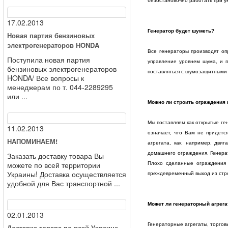
безостановочно работать при у
17.02.2013
Генератор будет шуметь?
Новая партия бензиновых
электрогенераторов HONDA
Все генераторы производят оп
Поступила новая партия
управление уровнем шума, и п
бензиновых электрогенераторов
поставляться с шумозащитными
HONDA/ Все вопросы к
менеджерам по т. 044-2289295
или ...
Можно ли строить ограждения 
Мы поставляем как открытые ге
11.02.2013
означает, что Вам не придетс
НАПОМИНАЕМ!
агрегата, как, например, дви
домашнего ограждения. Генера
Заказать доставку товара Вы
можете по всей территории
Плохо сделанные ограждения 
Украины! Доставка осуществляется
преждевременный выход из стр
удобной для Вас транспортной ...
Может ли генераторный агрег
02.01.2013
Генераторные агрегаты, торг
Доставка товара по всей Украине