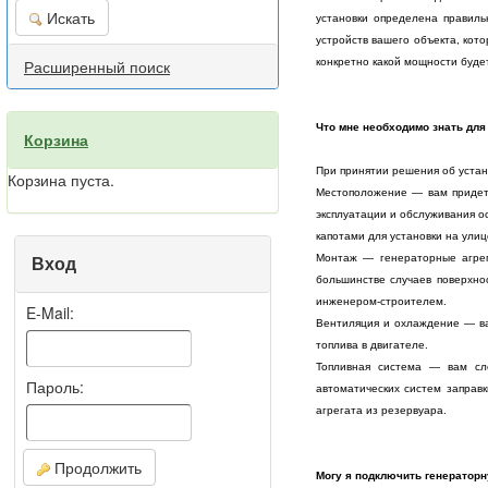
Искать
установки определена правиль
устройств вашего объекта, кот
Расширенный поиск
конкретно какой мощности буде
Что мне необходимо знать для
Корзина
При принятии решения об устан
Корзина пуста.
Местоположение — вам придетс
эксплуатации и обслуживания 
капотами для установки на улиц
Вход
Монтаж — генераторные агрег
большинстве случаев поверхнос
инженером-строителем.
E-Mail:
Вентиляция и охлаждение — ва
топлива в двигателе.
Топливная система — вам сле
Пароль:
автоматических систем заправ
агрегата из резервуара.
Продолжить
Могу я подключить генератор