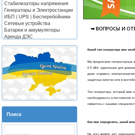
Стабилизаторы напряжения
Генераторы и Электростанции
ИБП ( UPS ) Бесперебойники
Сетевые устройства
➥ ВОПРОСЫ И ОТ
Батареи и аккумуляторы
Аренда ДЭС
Какой тип генератора мне нео
Мы предлагаем генераторные а
0.5 кВА, идеальные для домаш
даже отдавать электроэнергию 
защитных капотах или в контейн
Тип генератора, который вам н
необходимость в постоянном ег
свяжитесь с нашими специалист
Поиск
Как мне определить, какой мо
На этот вопрос нет однозначн