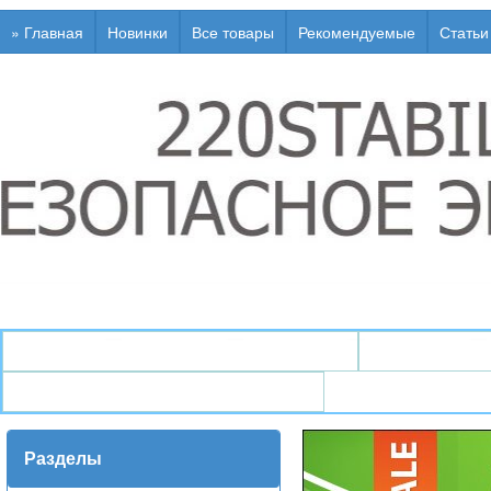
» Главная
Новинки
Все товары
Рекомендуемые
Статьи
↯ Генераторы / Электростанции
↯ Стабили
↯ Инфо / Статьи / Глоссарий
Разделы