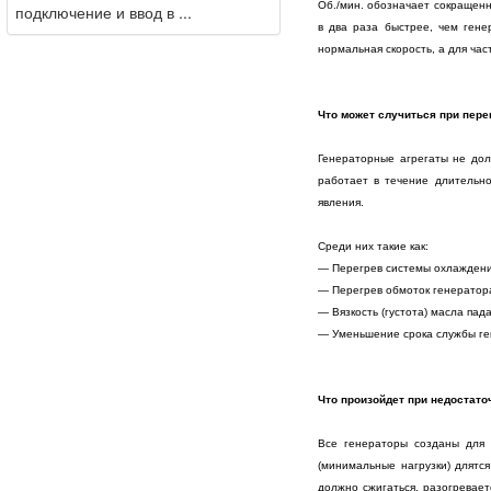
Об./мин. обозначает сокращенн
подключение и ввод в ...
в два раза быстрее, чем гене
нормальная скорость, а для час
Что может случиться при перег
Генераторные агрегаты не долж
работает в течение длительно
явления.
Среди них такие как:
— Перегрев системы охлаждени
— Перегрев обмоток генератора
— Вязкость (густота) масла пад
— Уменьшение срока службы ге
Что произойдет при недостаточ
Все генераторы созданы для 
(минимальные нагрузки) длятс
должно сжигаться, разогревает