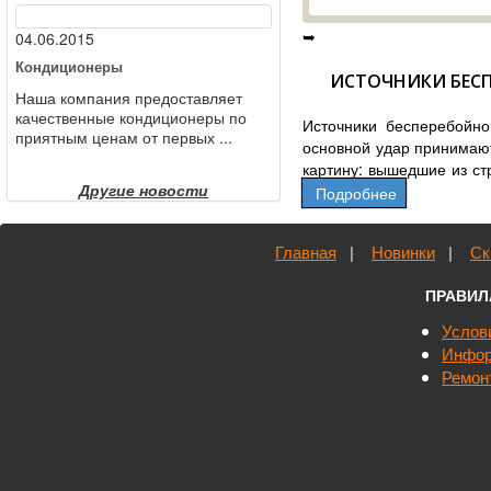
➥
04.06.2015
Кондиционеры
ИСТОЧНИКИ БЕС
Наша компания предоставляет
качественные кондиционеры по
Источники бесперебойно
приятным ценам от первых ...
основной удар принимают
картину: вышедшие из ст
Другие новости
работу всех устройств, р
Подробнее
УПС и ИПБ: цена и 
Главная
|
Новинки
|
Ск
Цена на УПС будет завис
день различают нескольк
ПРАВИЛ
Услов
Тиристорные ИБП. Эти к
Инфор
деталями – симисторами.
Ремон
бесшумную работу;
большой эксплуатационн
отсутствие необходимо
небольшие габариты;
отличная скорость реа