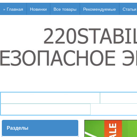
» Главная
Новинки
Все товары
Рекомендуемые
Статьи
↯ Генераторы / Электростанции
↯ Стабили
↯ Инфо / Статьи / Глоссарий
Разделы