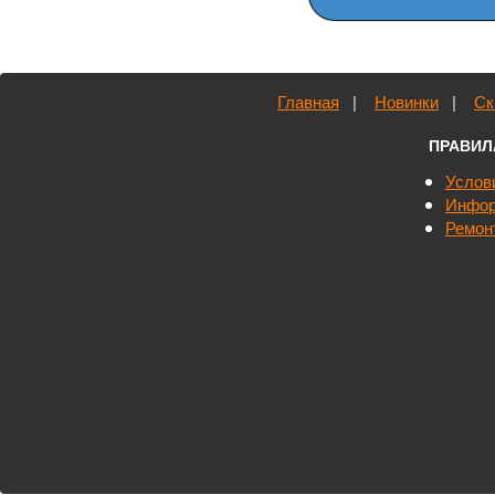
Главная
|
Новинки
|
Ск
ПРАВИЛ
Бензиновая
Электростанция G
Услов
Clik 5000 R (4,4 кВт)
Инфор
Ремон
Бензиновый генерат
Вольт, мощность 4.
ручной запуск, с
Италия
35.564 грн
В кор