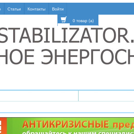
е
Статьи
Контакты
Войти
0 товар (а)
↯ Стабилизаторы напряжения
↯ ИБП / Бесперебо