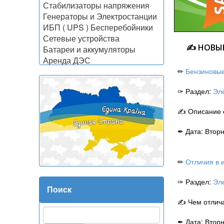
Стабилизаторы напряжения
Генераторы и Электростанции
ИБП ( UPS ) Бесперебойники
Сетевые устройства
✍ НОВЫЕ
Батареи и аккумуляторы
Аренда ДЭС
✏
Бензиновые
✑ Раздел:
Эле
✍ Описание о
✒ Дата: Втор
✏
Отличия в 
✑ Раздел:
Эле
Поиск
✍ Чем отлича
✒ Дата: Втор