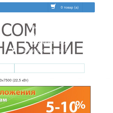
0 товар (а)
044-228-93-95
044-228-93-97
093-000-12-22
г.Киев ул.Оросительная 2
ки
Инфо / Статьи / Глоссарий
7500 (22,5 кВт)