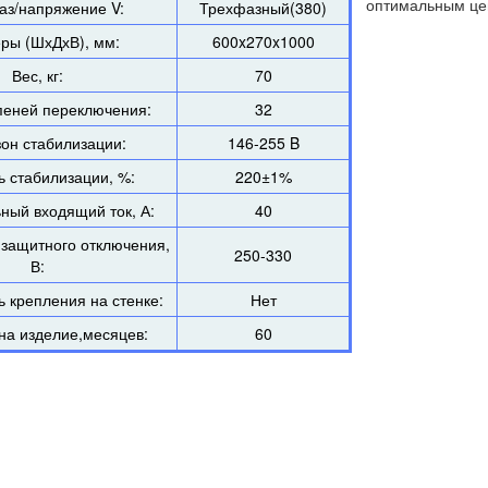
оптимальным цен
аз/напряжение V:
Трехфазный(380)
ры (ШхДхВ), мм:
600x270x1000
Вес, кг:
70
пеней переключения:
32
он стабилизации:
146-255 B
ь стабилизации, %:
220±1%
ный входящий ток, А:
40
защитного отключения,
250-330
В:
 крепления на стенке:
Нет
на изделие,месяцев:
60