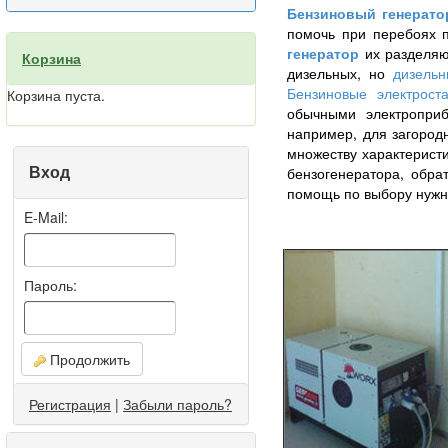
Бензиновый генерато
помочь при перебоях п
генератор
их разделяю
Корзина
дизельных, но
дизельн
Бензиновые электрост
Корзина пуста.
обычными электропри
например, для загород
множеству характеристи
Вход
бензогенератора, обра
помощь по выбору нужн
E-Mail:
Пароль:
Продолжить
Регистрация
|
Забыли пароль?