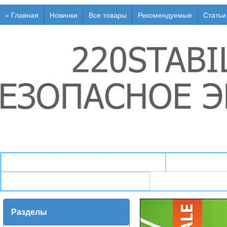
» Главная
Новинки
Все товары
Рекомендуемые
Статьи
↯ Генераторы / Электростанции
↯ Стабили
↯ Инфо / Статьи / Глоссарий
Разделы