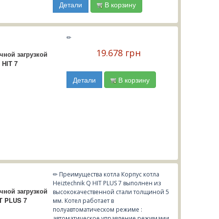
Детали
В корзину
✏
19.678 грн
чной загрузкой
 HIT 7
Детали
В корзину
✏ Преимущества котла Корпус котла
Heiztechnik Q HIT PLUS 7 выполнен из
чной загрузкой
высококачественной стали толщиной 5
T PLUS 7
мм. Котел работает в
полуавтоматическом режиме :
автоматическое управление режимами