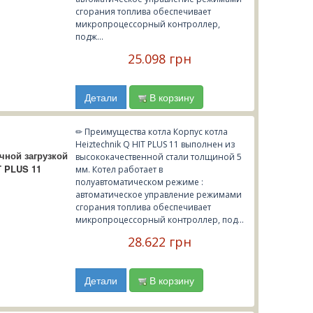
сгорания топлива обеспечивает
микропроцессорный контроллер,
подж...
25.098 грн
Детали
В корзину
✏ Преимущества котла Корпус котла
Heiztechnik Q HIT PLUS 11 выполнен из
чной загрузкой
высококачественной стали толщиной 5
T PLUS 11
мм. Котел работает в
полуавтоматическом режиме :
автоматическое управление режимами
сгорания топлива обеспечивает
микропроцессорный контроллер, под...
28.622 грн
Детали
В корзину