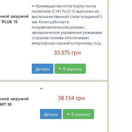
✏ Преимущества котла Корпус котла
Heiztechnik Q HIT PLUS 15 выполнен из
чной загрузкой
высококачественной стали толщиной 5
T PLUS 15
мм. Котел работает в
полуавтоматическом режиме :
автоматическое управление режимами
сгорания топлива обеспечивает
микропроцессорный контроллер, под...
33.375 грн
Детали
В корзину
✏
38.154 грн
чной загрузкой
HIT 30
Детали
В корзину