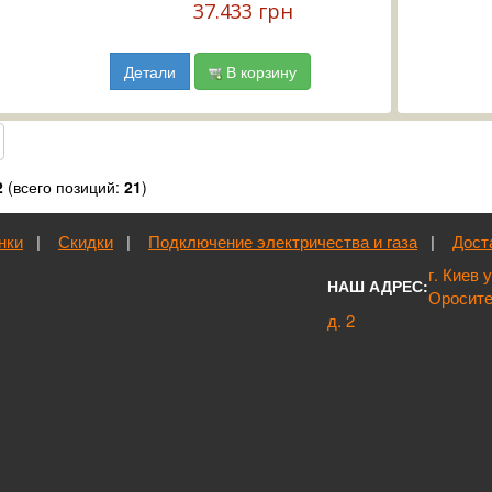
37.433 грн
Детали
В корзину
2
(всего позиций:
21
)
нки
|
Скидки
|
Подключение электричества и газа
|
Дост
г. Киев 
НАШ АДРЕС:
Оросит
д. 2