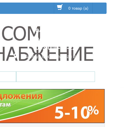
0 товар (а)
044-228-93-95
044-228-93-97
093-000-12-22
г.Киев ул.Оросительная 2
ки
Инфо / Статьи / Глоссарий