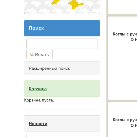
Поиск
Котлы с руч
Q H
Искать
Расширенный поиск
Корзина
Корзина пуста.
Котлы с руч
Новости
Q H