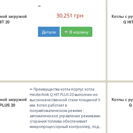
✏
30.251 грн
ной загрузкой
Котлы с ру
IT 20
Q HI
Детали
В корзину
✏ Преимущества котла Корпус котла
Heiztechnik Q HIT PLUS 20 выполнен из
ной загрузкой
Котлы с ру
высококачественной стали толщиной 5
 PLUS 20
Q 
мм. Котел работает в
полуавтоматическом режиме :
автоматическое управление режимами
сгорания топлива обеспечивает
микропроцессорный контроллер, под...