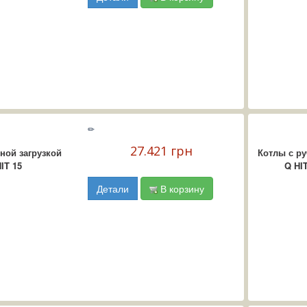
✏
27.421 грн
ной загрузкой
Котлы с ру
IT 15
Q HI
Детали
В корзину