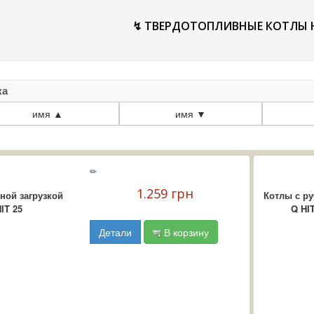
↯ ТВЕРДОТОПЛИВНЫЕ КОТЛЫ H
ка
имя ▲
имя ▼
✏
1.259 грн
ной загрузкой
Котлы с ру
IT 25
Q HI
Детали
В корзину