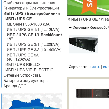
Стабилизаторы напряжения
Генераторы и Электростанции
ИБП ( UPS ) Бесперебойники
ИБП / UPS GE
↯ ИБП / UPS GE 1/1 R
ML Series 350-1000 кВА
➥ Источники бесперебой
ИБП / UPS GE 1/1 (4...12kVA)
ИБП / UPS GE 1/1 RackMount
19''
ИБП / UPS GE 3/1 (4...20kVA)
ИБП / UPS GE 3/3 (10...40kVA)
ИБП / UPS GE 3/3
(40...120kVA)
ИБП / UPS RIELLO
Сортировка:
имя ▲
|
им
ИБП / UPS VIR-ELECTRIC
Сетевые устройства
Батареи и аккумуляторы
Аренда ДЭС