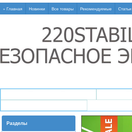
» Главная
Новинки
Все товары
Рекомендуемые
Статьи
↯ Генераторы / Электростанции
↯ Стабили
↯ Инфо / Статьи / Глоссарий
Разделы