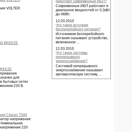
работают современные ИБП?
Современные ИБП работают в
ния VOLTER
диапазоне мощностей от 0,3кВт
до 4МВт.
12.03.2010
Что такое источник
бесперебойного питания?
Источником бесперебойного
питания называют устройство,
включенное ...
12.03.2010
Что такое системы
непрерывного
энергоснабжения?
Системой непрерывного
BREEZE
энергоснабжения называют
апряжения
автоматическую систему, ...
значен для
и бытовых сетях
жением 220 В.
ия Classic 7500
затор напряжения
» Номинальная
 напряжении 220