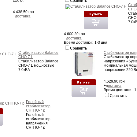
220 В.
Сравнить
Стаб
СНО-
4.438,50 грн
Стаб
+
доставка
СНО-
7.0к
4.600,20 грн
+
доставка
Время доставки: 1-3 дня
Сравнить
Стабилизатор Balance
Стабилизатор напр
СНО-7 L
Стабилизатор нор
Стабилизатор Balance
напряжения «Syste
СНО-7 L мощностью
Номинальная мощн
7.0кВА
напряжении 220 Вол
4.629,90 грн
+
доставка
Время доставки: 1
Сравнить
Релейный
стабилизатор
СНПТО-7 р
Релейный
стабилизатор
напряжения
СНПТО-7 р