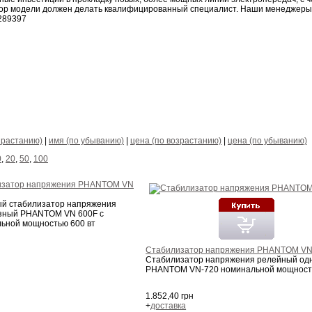
бор модели должен делать квалифицированный специалист. Наши менеджеры 
2289397
зрастанию)
|
имя (по убыванию)
|
цена (по возрастанию)
|
цена (по убыванию)
0
,
20
,
50
,
100
изатор напряжения PHANTOM VN
й стабилизатор напряжения
зный PHANTOM VN 600F с
ьной мощностью 600 вт
Cтабилизатор напряжения PHANTOM VN
Стабилизатор напряжения релейный о
PHANTOM VN-720 номинальной мощность
1.852,40 грн
+
доставка