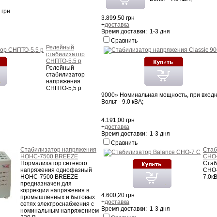
 грн
3.899,50 грн
+
доставка
Время доставки: 1-3 дня
Сравнить
Релейный
стабилизатор
СНПТО-5,5 р
Релейный
стабилизатор
напряжения
СНПТО-5,5 р
9000» Номинальная мощность, при вход
Вольт - 9.0 кВА;
4.191,00 грн
+
доставка
Время доставки: 1-3 дня
Сравнить
Стабилизатор напряжения
Стаб
НОНС-7500 BREEZE
СНО-
Нормализатор сетевого
Стаб
напряжения однофазный
СНО-
НОНС-7500 BREEZE
7.0к
предназначен для
коррекции напряжения в
4.600,20 грн
промышленных и бытовых
+
доставка
сетях электроснабжения с
Время доставки: 1-3 дня
номинальным напряжением