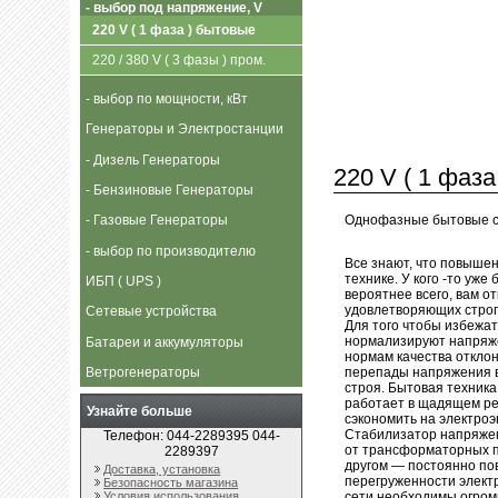
- выбор под напряжение, V
220 V ( 1 фаза ) бытовые
220 / 380 V ( 3 фазы ) пром.
- выбор по мощности, кВт
Генераторы и Электростанции
- Дизель Генераторы
220 V ( 1 фаз
- Бензиновые Генераторы
Однофазные бытовые с
- Газовые Генераторы
- выбор по производителю
Все знают, что повыше
технике. У кого -то уже
ИБП ( UPS )
вероятнее всего, вам от
удовлетворяющих строг
Сетевые устройства
Для того чтобы избежа
нормализируют напряже
Батареи и аккумуляторы
нормам качества откло
перепады напряжения в
Ветрогенераторы
строя. Бытовая техник
работает в щадящем ре
Узнайте больше
сэкономить на электроэ
Стабилизатор напряжен
Телефон: 044-2289395 044-
от трансформаторных по
2289397
другом — постоянно по
Доставка, установка
перегруженности электр
Безопасность магазина
сети необходимы огромн
Условия использования