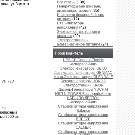
Все статьи
(138)
помогут Вам это
Генераторы бензиновые,
дизельные, газовые
(35)
Источники бесперебойного
питания
(17)
Стабилизаторы
напряжения
(42)
Электричество: теория и
практика
(20)
Электростанции и
альтернативное питание
(24)
Производитель
UPS GE General Electric
Бесперебойники
ЭлектроГенераторы GEKO
Дизельные Генераторы GENMAC
Мини Электростанции GLENDALE
Бензогенераторы HONDA
Электростанции KIPOR
Дизель-Генераторы YUCHAI
ИБП N-POWER Бесперебойники
ИБП НПО ЛЕОТОН
Бесперебойники
Стабилизаторы напряжения
 720
Balance
днофазный
Стабилизаторы напряжения
ю 2500 вт.
BREEZE
Стабилизаторы напряжения
CALMER
Стабилизаторы напряжения