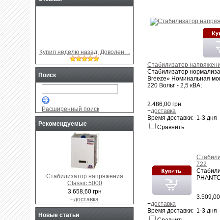
Купил неделю назад. Доволен. ..
Стабилизатор напряжен
Стабилизатор нормализ
Поиск
Breeze» Номинальная мо
220 Вольт - 2,5 кВА;
2.486,00 грн
Расширенный поиск
+
доставка
Время доставки: 1-3 дня
Рекомендуемые
Сравнить
Cтабил
722
Стабили
Стабилизатор напряжения
PHANTOM
Classic 5000
3.658,60 грн
3.509,00
+
доставка
+
доставка
Время доставки: 1-3 дня
Новые статьи
Сравнить