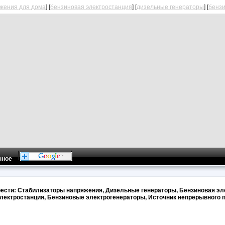
жения для дома
] [
бензиновая электростанция
] [
дизельные генераторы
] [
бенз
нное
ести: Стабилизаторы напряжения, Дизельные генераторы, Бензиновая эл
лектростанция, Бензиновые электрогенераторы, Источник непрерывного 