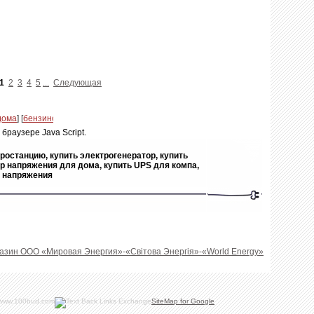
1
2
3
4
5
...
Следующая
браузере Java Script.
ростанцию, купить электрогенератор, купить
р напряжения для дома, купить UPS для компа,
ы напряжения
азин ООО «Мировая Энергия»-«Свiтова Энергiя»-«World Energy»
SiteMap for Google