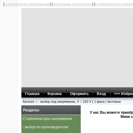
[
стабилизатор напряжения
] [
дизельные генераторы
] [
стабилизаторы напря
Главная
Корзина
Оформить
Вход
>>> Избра
»
»
Каталог
- выбор под напряжение, V
220 V ( 1 фаза ) бытовые
Разделы
У нас Вы можете приобр
Мини э
Стабилизаторы напряжения
- выбор по производителю