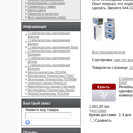
Информация о магазине
Опыт показал, что под
Свяжитесь с нами
сделать. Звоните 044-
Карта сайта
Гарантия и качество
Фото выполненных работ
Информация
Стабилизаторы напряжения
Фантом
Стабилизаторы напряжения
Баланс
Стабилизаторы напряжения Бриз
Стабилизаторы напряжения
Все производители
Кальмер
Стабилизаторы напряжения
Сортировка:
имя (по во
Штиль
Стабилизаторы напряжения
Товаров на странице:
1
Вольтер
Бензогенераторы ХОНДА
Бензиновые Генераторы ГЕКО
Стабил
Дизельные Генераторы ГЕНМАК
600F
Электростанции Инмесол
МиниЭлектростанции Глендале
Релейны
Бензиновые Генераторы Кипор
однофа
ДизельГенераторы YUCHAI
номинал
Быстрый заказ
1.001,00 грн
Укажите код товара.
+
доставка
Время доставки: 1-3 дня
Сравнить
Отзывы