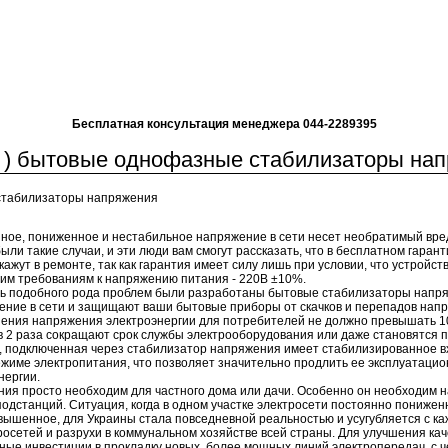
Бесплатная консультация менеджера 044-2289395
а ) бытовые однофазные стабилизаторы на
табилизаторы напряжения
нное, пониженное и нестабильное напряжение в сети несет необратимый вр
 были такие случаи, и эти люди вам смогут рассказать, что в бесплатном гаран
кажут в ремонте, так как гарантия имеет силу лишь при условии, что устройст
им требованиям к напряжению питания - 220В ±10%.
ть подобного рода проблем были разработаны бытовые стабилизаторы напр
ние в сети и защищают ваши бытовые приборы от скачков и перепадов напр
нения напряжения электроэнергии для потребителей не должно превышать 
 2 раза сокращают срок службы электрооборудования или даже становятся п
а, подключенная через стабилизатор напряжения имеет стабилизированное 
жиме электропитания, что позволяет значительно продлить ее эксплуатацио
нергии.
ия просто необходим для частного дома или дачи. Особенно он необходим н
дстанций. Ситуация, когда в одном участке электросети постоянно понижен
вышенное, для Украины стала повседневной реальностью и усугубляется с к
осетей и разрухи в коммунальном хозяйстве всей страны. Для улучшения ка
ые инвестиции в прокладку новых, более мощных линий электропередач, с че