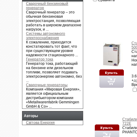
Сварочный бензиновый
генератор
Сварочный генератор – это
обычная бензиновая
электростанция, позволяющая
работать в широком диапазоне
нагрузок, и ...
Системы автономного
электроснабжения
К сожалению, приходится
Ст
констатировать тот факт, что
50
при существующем уровне
Ст
надежности стационарного ...
на
Генератор тока
Но
Генератор тока, работающий
нап
на бензине или дизельном
топливе, позволяет подавать
3.6
электроэнергию автономно, без
+
д
...
Вр
Сварочные генераторы
Компания «Мировая Енергия»,
является официальным
дистрибьютором компании
«Metallwarenfabrik Gemmingen
GmbH & Co» ...
Авторы
Cтабил
Свiтова Енергия
722E
Cтабили
PHANTOM