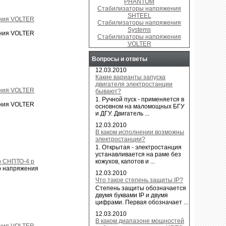
PHANTOM
Стабилизаторы напряжения
SHTEEL
ния VOLTER
Стабилизаторы напряжения
Systems
ния VOLTER
Стабилизаторы напряжения
VOLTER
Вопросы и ответы
12.03.2010
Какие варианты запуска
двигателя электростанции
ния VOLTER
бывают?
1. Ручной пуск - применяется в
ния VOLTER
основном на маломощных БГУ
и ДГУ. Двигатель ...
12.03.2010
В каком исполнении возможны
электростанции?
1. Открытая - электростанция
устанавливается на раме без
кожухов, капотов и ...
р СНПТО-4 р
р напряжения
12.03.2010
Что такое степень защиты IP?
Степень защиты обозначается
двумя буквами IP и двумя
цифрами. Первая обозначает ...
12.03.2010
В каком диапазоне мощностей
ния VOLTER