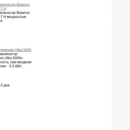
илизатор Balance
7 Н
илизатор Balance
7 Н мощностью
ВА
яжения Ultra 5000
мализатор
m Ultra 5000»
ость, при входном
ьт - 5.0 кВА;
-3 дня