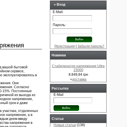
» Вход
E-Mail:
Пароль:
пряжения
Регистрация
|
Забыли пароль?
Новинки
Стабилизатор напряжения Ultra
ед вашой бытовой
15000
тийном сервисе,
8.849,94 грн
во эксплуатировалось в
+
доставка
яжения. Они
яжения. Согласно
Рассылка
10-15%. Постоянные
E-Mail
ричиной их выхода из
входное напряжение,
нный срок и даже
а участках, отдаленных
ное напряжение, а в
аждым днем ввиду
Статьи
чества напряжения в
Новые статьи
(138)
м не торопятся...