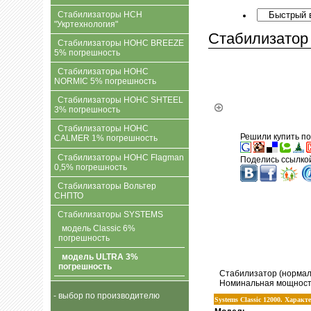
Стабилизаторы НСН
"Укртехнология"
Стабилизатор 
Стабилизаторы НОНС BREEZE
5% погрешность
Стабилизаторы НОНС
NORMIC 5% погрешность
Стабилизаторы НОНС SHTEEL
3% погрешность
Стабилизаторы НОНС
Решили купить по
CALMER 1% погрешность
Стабилизаторы НОНС Flagman
Поделись ссылкой
0,5% погрешность
Стабилизаторы Вольтер
СНПТО
Стабилизаторы SYSTEMS
модель Classic 6%
погрешность
модель ULTRA 3%
погрешность
Стабилизатор (нормал
Номинальная мощность,
- выбор по производителю
Systems Classic 12000. Харак