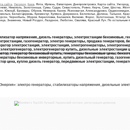
та сайта
,
Ужгород
,
Киев
, Ялта, Ирпень, Евпатория, Днепропетровск, Карта сайта, Ужгород
ачево, Никополь, Золотоноша, Сумы, Судак, Севастополь, Ровно, Керчь, Саки, Шостка, Жёлт
он, Южный, Бровары, Обухов, Немиров, Канев, Ясиноватая, Александровск, Орджоникидзе, 
ольск, Белая Церковь, Кременчуг, Купянск, Дзержинск, Белополье, Долина, Тальное, Красн
рсон, Чернобыль, Зборов, Кирилловка, Балаклея, Вилково, Форос, Золотоноша, Устилуг, 
ница, Знаменка, Новый Роздол, Лазурное, Люботин, Свалява, Красный Луч. По остальным 
илизатор напряжения, дизель генераторы, электростанции бензиновые, г
тростанции, газогенератор, электро генераторы, продажа генераторов, 
ератор электростанция, электростанция, электрогенераторы, электрогене
 электрогенератор, электрогенератор купить, дизельные электростанции
атор, генератор бензиновый купить, генераторы бензиновые цены, бензоге
нераторы бензиновые инверторные, купить дизельный генератор, газоген
тор цена, куплю дизель генератор, передвижные электростанции, генерат
нергия»: электро генераторы, стабилизаторы напряжения, дизельные электр
Лучший Украинский хостинг, регистрация доменов.