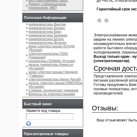
до +40 0С относительн
Фото выполненных работ
Ремонт стабилизаторов,
генераторов, ИБП
Гарантийный срок экс
Полезная Информация
нормализаторы Фантом
нормализаторы Баланс
нормализаторы Бриз
Электроснабжение может
нормализаторы Кальмер
нормализаторы Штиль
аварии на линиях электр
нормализаторы Вольтер
незамедлительно влечет
мини электростанции ХОНДА
работе бытового оборуд
(Япония)
холодильников, охранных
электрогенераторы ГЕКО
Выход только один - н
(Германия)
(электрогенератор).
генераторы ГЕНМАК (Италия)
дизель генераторы Инмесол
Срочная доста
(Испания)
мини-электростанции Глендале
(Тайвань)
Представленное электр
электрогенераторы Кипор (Китай)
питания различной аппа
дизель электростанции HIMOINSA
Готовы предложить Вам:
(Испания)
газовые генераторы, ис
Словарь технических терминов
производителей.
Вопросы по электростанциям
Быстрый заказ
Отзывы:
Укажите код товара.
Ваш отзыв может быть
Просмотренные товары: