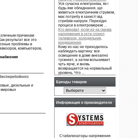
.
Уся сучасна електроніка, як і
будь-яке обладнання, що
живиться електричним струмом,
має потребу в захисті від
стрибків напруги. Перехідні
процеси в електромережі ...
Кто виноват, если из-за скачка
напряжения в сети сгорел
азличным причинам:
телевизор, холодильник,
ак результат все это
кондиционер
ьезные проблемы в
Кому из нас не приходилось
евизоров, компьютеров,
наблюдать картину: все
освещение в доме внезапно
снабжения
тускнеет, а затем вспыхивает
чуть ярче, и вновь
возвращается на нормальный
уровень. Что ...
 бесперебойного
Бренды товаров
овые, дизельные и
х мировых
Информация о производителе
Стабилизаторы напряжения