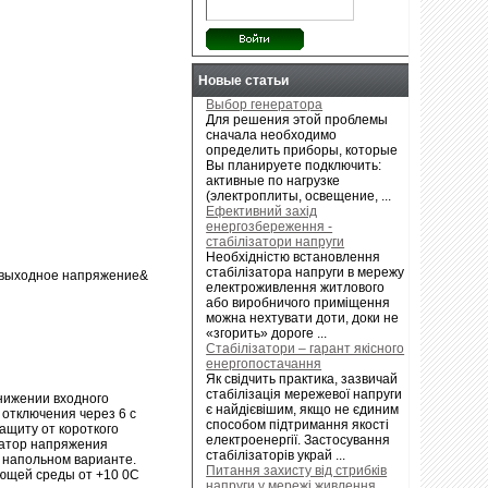
Новые статьи
Выбор генератора
Для решения этой проблемы
сначала необходимо
определить приборы, которые
Вы планируете подключить:
активные по нагрузке
(электроплиты, освещение, ...
Ефективний захід
енергозбереження -
стабілізатори напруги
Необхідністю встановлення
стабілізатора напруги в мережу
/выходное напряжение&
електроживлення житлового
або виробничого приміщення
можна нехтувати доти, доки не
«згорить» дороге ...
Стабілізатори – гарант якісного
енергопостачання
Як свідчить практика, зазвичай
стабілізація мережевої напруги
нижении входного
є найдієвішим, якщо не єдиним
 отключения через 6 с
способом підтримання якості
ащиту от короткого
електроенергії. Застосування
затор напряжения
стабілізаторів украй ...
в напольном варианте.
Питання захисту від стрибків
ющей среды от +10 0С
напруги у мережі живлення