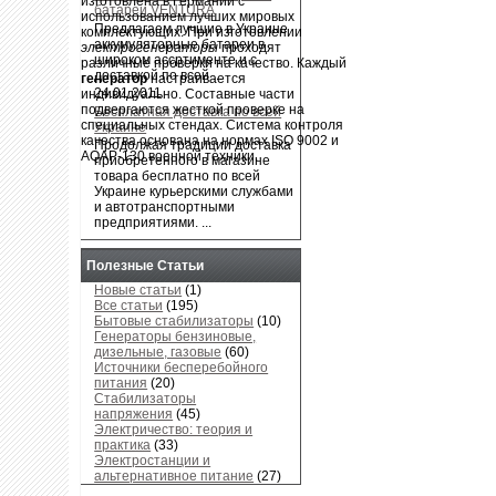
батареи VENTURA
Предлагаем лучшие в Украине
аккумуляторные батареи в
широком ассртименте и с
доставкой по всей ...
24.01.2011
Бесплатная доставка по всей
Украине
Продолжая традиции доставка
приобретенного в магазине
товара бесплатно по всей
Украине курьерскими службами
и автотранспортными
предприятиями. ...
Полезные Статьи
Новые статьи
(1)
Все статьи
(195)
Бытовые стабилизаторы
(10)
Генераторы бензиновые,
дизельные, газовые
(60)
Источники бесперебойного
питания
(20)
Стабилизаторы
напряжения
(45)
Электричество: теория и
практика
(33)
Электростанции и
Стабилизаторы
альтернативное питание
(27)