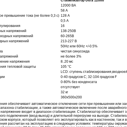
Стабилизатор Ultra 12000
12000 ВА
58 А
е превышение тока (не более 0,3 с)
128 А
0,5 А
егулирования
16
дных напряжений
138-250В
входных напряжений
60-265В
одных напряжений
213-227 В
50Hz или 60Hz +/-0.5%
ла
чистая синусоида
напряжений
не более 3%
нение напряжения
8..20 мс
ания тепловой защиты
105 °C
LCD: ступень стаблизирования,входное
ции
0-40 градусов C; 32-104 градусов F
0-80% без конденсата
отсутствует
32 кг
360x500x200
ния обеспечивает автоматическое отключение сети при превышении или за
апазона стабилизации, а также автоматическое включение после аварийного
е напряжение входит в диапазон стабилизации. Стабилизатор обеспечивает з
ного подключения (вход-выход) и длительной перегрузке на выходе. Стабили
ком корпусе, который позволяет его эксплуатировать как в настенном, так и 
ния рассчитан на эксплуатацию в следующих условиях: температуры окружа