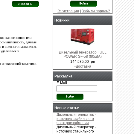
Регистрация
|
Забыли пароль?
Новинки
ния как основное или
 промышленность, дачные
 и военного назначения.
 удаленных и
Дизельный генератор FULL
POWER GF-58 (80кВА)
144.585,00 грн
 и пожеланий заказчика.
+
доставка
Рассылка
E-Mail
Новые статьи
Дизельный генератор -
источник стабильного
электроснабжения
Дизельный генератор -
источник стабильного