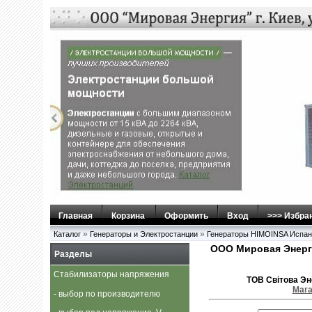
Главная
Корзина
Оформить
Вход
>>> Избра
»
»
Каталог
Генераторы и Электростанции
Генераторы HIMOINSA Испан
ООО Мировая Энерг
Разделы
Стабилизаторы напряжения
ТОВ Свiтова Эне
Мага
- выбор по производителю