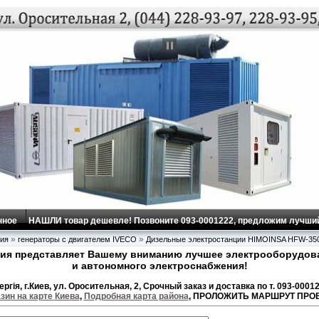
нное
НАШЛИ товар дешевле! Позвоните 093-0001222, предложим лучший
»
»
ия
генераторы с двигателем IVECO
Дизельные электростанции HIMOINSA HFW-35
ия представляет Вашему вниманию лучшее электрооборудова
и автономного электроснабжения!
ргiя, г.Киев, ул. Оросительная, 2, Срочный заказ и доставка по т. 093-0001
зин на карте Киева
,
Подробная карта района
, ПРОЛОЖИТЬ МАРШРУТ ПРО