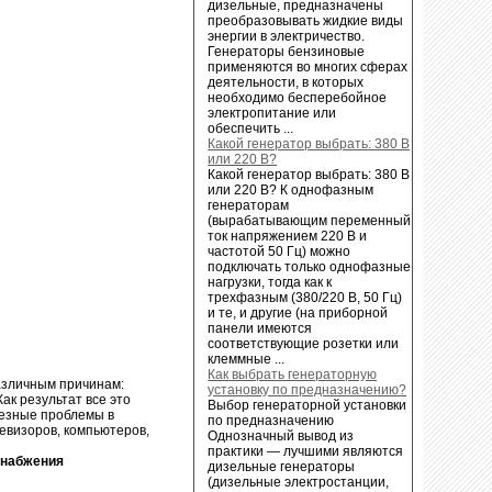
дизельные, предназначены
преобразовывать жидкие виды
энергии в электричество.
Генераторы бензиновые
применяются во многих сферах
деятельности, в которых
необходимо бесперебойное
электропитание или
обеспечить ...
Какой генератор выбрать: 380 В
или 220 В?
Какой генератор выбрать: 380 В
или 220 В? К однофазным
генераторам
(вырабатывающим переменный
ток напряжением 220 В и
частотой 50 Гц) можно
подключать только однофазные
нагрузки, тогда как к
трехфазным (380/220 В, 50 Гц)
и те, и другие (на приборной
панели имеются
соответствующие розетки или
клеммные ...
Как выбрать генераторную
азличным причинам:
установку по предназначению?
ак результат все это
Выбор генераторной установки
ьезные проблемы в
по предназначению
евизоров, компьютеров,
Однозначный вывод из
практики — лучшими являются
снабжения
дизельные генераторы
(дизельные электростанции,