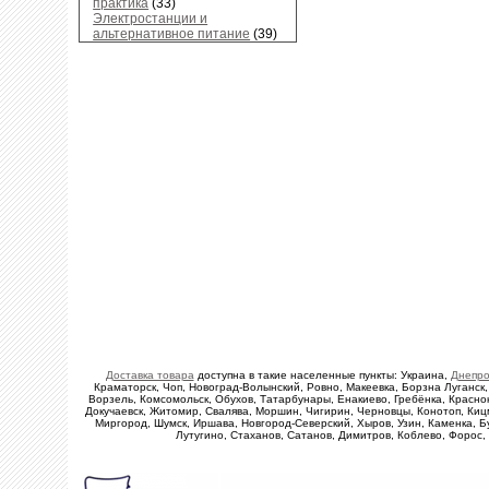
практика
(33)
Электростанции и
альтернативное питание
(39)
Доставка товара
доступна в такие населенные пункты: Украина,
Днепро
Краматорск, Чоп, Новоград-Волынский, Ровно, Макеевка, Борзна Луганск,
Ворзель, Комсомольск, Обухов, Татарбунары, Енакиево, Гребёнка, Красно
Докучаевск, Житомир, Свалява, Моршин, Чигирин, Черновцы, Конотоп, Кицм
Миргород, Шумск, Иршава, Новгород-Северский, Хыров, Узин, Каменка, Б
Лутугино, Стаханов, Сатанов, Димитров, Коблево, Форос