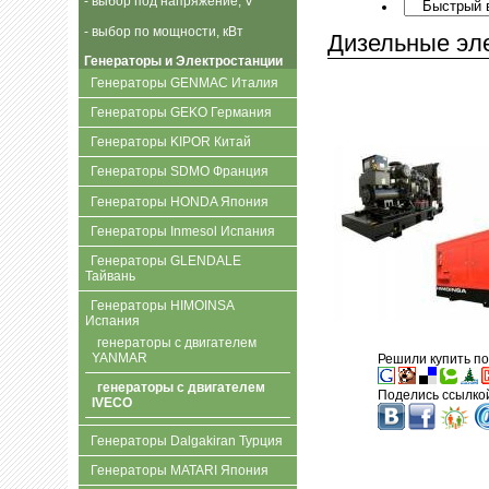
- выбор под напряжение, V
- выбор по мощности, кВт
Дизельные эл
Генераторы и Электростанции
Генераторы GENMAC Италия
Генераторы GEKO Германия
Генераторы KIPOR Китай
Генераторы SDMO Франция
Генераторы HONDA Япония
Генераторы Inmesol Испания
Генераторы GLENDALE
Тайвань
Генераторы HIMOINSA
Испания
генераторы с двигателем
YANMAR
Решили купить по
генераторы с двигателем
Поделись ссылкой
IVECO
Генераторы Dalgakiran Турция
Генераторы MATARI Япония