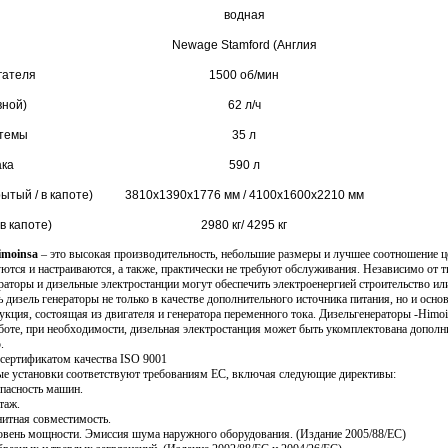
водная
Newage Stamford (Англия
гателя
1500 об/мин
вной)
62 л/ч
стемы
35 л
ака
590 л
ытый / в капоте)
3810x1390x1776 мм / 4100x1600x2210 мм
в капоте)
2980 кг/ 4295 кг
imoinsa
– это высокая производительность, небольшие размеры и лучшее соотношение це
ются и настраиваются, а также, практически не требуют обслуживания. Независимо от 
раторы и дизельные электростанции могут обеспечить электроенергией строительство ил
 дизель генераторы не только в качестве дополнительного источника питания, но и осно
рукция, состоящая из двигателя и генератора переменного тока. Дизельгенераторы -Himo
боте, при необходимости, дизельная электростанция может быть укомплектована допол
.
сертификатом качества ISO 9001
е установки соответствуют требованиям ЕС, включая следующие директивы:
опасность машин.
таж.
нитная совместимость.
ровень мощности. Эмиссия шума наружного оборудования. (Издание 2005/88/ЕС)