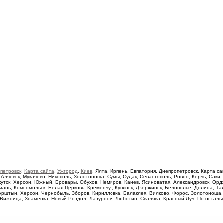
петровск
,
Карта сайта
,
Ужгород
,
Киев
, Ялта, Ирпень, Евпатория, Днепропетровск, Карта с
 Алчевск, Мукачево, Никополь, Золотоноша, Сумы, Судак, Севастополь, Ровно, Керчь, Саки,
кутск, Херсон, Южный, Бровары, Обухов, Немиров, Канев, Ясиноватая, Александровск, Ордж
ань, Комсомольск, Белая Церковь, Кременчуг, Купянск, Дзержинск, Белополье, Долина, Тал
урштын, Херсон, Чернобыль, Зборов, Кирилловка, Балаклея, Вилково, Форос, Золотоноша,
, Вижница, Знаменка, Новый Роздол, Лазурное, Люботин, Свалява, Красный Луч. По остал