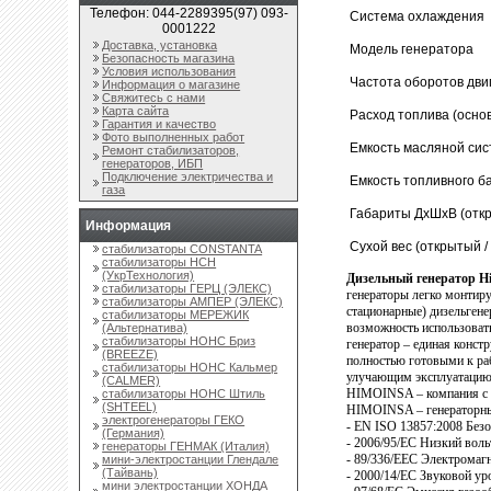
Телефон: 044-2289395(97) 093-
Система охлаждения
0001222
Доставка, установка
Модель генератора
Безопасность магазина
Условия использования
Частота оборотов дви
Информация о магазине
Свяжитесь с нами
Карта сайта
Расход топлива (осно
Гарантия и качество
Фото выполненных работ
Емкость масляной си
Ремонт стабилизаторов,
генераторов, ИБП
Подключение электричества и
Емкость топливного б
газа
Габариты ДхШхВ (откр
Информация
Cухой вес (открытый / 
стабилизаторы CONSTANTA
стабилизаторы НСН
(УкрТехнология)
Дизельный генератор H
стабилизаторы ГЕРЦ (ЭЛЕКС)
генераторы легко монтиру
стабилизаторы АМПЕР (ЭЛЕКС)
стационарные) дизельгене
стабилизаторы МЕРЕЖИК
возможность использовать
(Альтернатива)
стабилизаторы НОНС Бриз
генератор – единая конст
(BREEZE)
полностью готовыми к ра
стабилизаторы НОНС Кальмер
улучающим эксплуатацию
(CALMER)
HIMOINSA – компания с 
стабилизаторы НОНС Штиль
(SHTEEL)
HIMOINSA – генераторны
электрогенераторы ГЕКО
- EN ISO 13857:2008 Без
(Германия)
- 2006/95/ЕС Низкий воль
генераторы ГЕНМАК (Италия)
- 89/336/ЕЕС Электромаг
мини-электростанции Глендале
(Тайвань)
- 2000/14/ЕС Звуковой у
мини электростанции ХОНДА