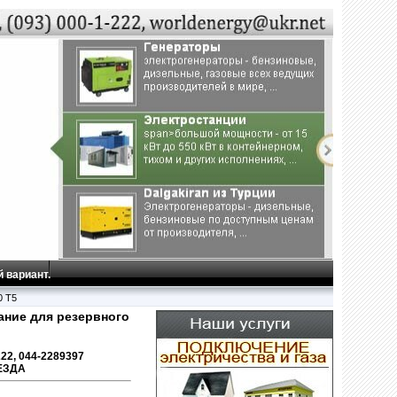
 вариант.
0 T5
ние для резервного
222, 044-2289397
ЕЗДА