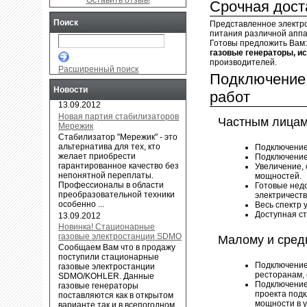
Оставить отзыв!
Срочная доста
Поиск
Представленное электр
питания различной аппа
Готовы предложить Вам
газовые генераторы, и
производителей.
Расширенный поиск
Подключение 
Новости
работ
13.09.2012
Новая партия стабилизаторов
Частным лица
Мережик
Cтабилизатор "Мережик" - это
альтернатива для тех, кто
Подключение
желает приобрести
Подключение 
гарантированное качество без
Увеличение,
непонятной переплаты.
мощностей.
Профессионалы в области
Готовые нед
преобразовательной техники
электричеств
особенно ...
Весь спектр 
Доступная с
13.09.2012
Новинка! Стационарные
газовые электростанции SDMO
Малому и сред
Сообщаем Вам что в продажу
поступили стационарные
Подключение
газовые электростанции
ресторанам,
SDMO/KOHLER. Данные
Подключение 
газовые генераторы
проекта под
поставляются как в открытом
мощности в 
варианте так и в всепогодном,