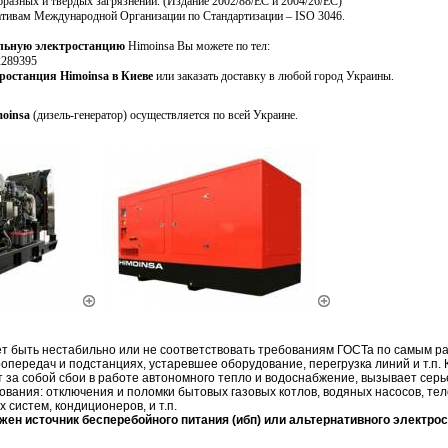
бразных и твердых загрязнений. (Издание 2002/88/ЕС и 2004/26/ЕС)
тивам Международной Организации по Стандартизации – ISO 3046.
ельную электростанцию
Himoinsa Вы можете по тел:
2289395
ростанция Himoinsa в Киеве
или заказать доставку в любой город Украины.
moinsa
(дизель-генератор) осуществляется по всей Украине.
 быть нестабильно или не соответствовать требованиям ГОСТа по самым р
опередач и подстанциях, устаревшее оборудование, перегрузка линий и т.п. К
 за собой сбои в работе автономного тепло и водоснабжение, вызывает сер
ования: отключения и поломки бытовых газовых котлов, водяных насосов, тел
 систем, кондиционеров, и т.п.
ужен источник бесперебойного питания (ибп) или альтернативного электро