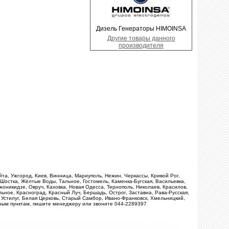
Дизель Генераторы HIMOINSA
Другие товары данного
производителя
айта, Ужгород, Киев, Винница, Мариуполь, Нежин, Черкассы, Кривой Рог,
 Шостка, Жёлтые Воды, Тальное, Гостомель, Каменка-Бугская, Васильевка,
оникидзе, Овруч, Каховка, Новая Одесса, Тернополь, Николаев, Красилов,
ьное, Красноград, Красный Луч, Бершадь, Острог, Заставна, Рава-Русская,
 Устилуг, Белая Церковь, Старый Самбор, Ивано-Франковск, Хмельницкий,
ьным пунктам, пишите менеджеру или звоните 044-2289397