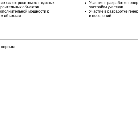
ие к электросетям коттеджных
Участие в разработке гене
строительных объектов
застройки участков
ополнительной мощности к
Участие в разработке гене
м объектам
и поселений
 первым.