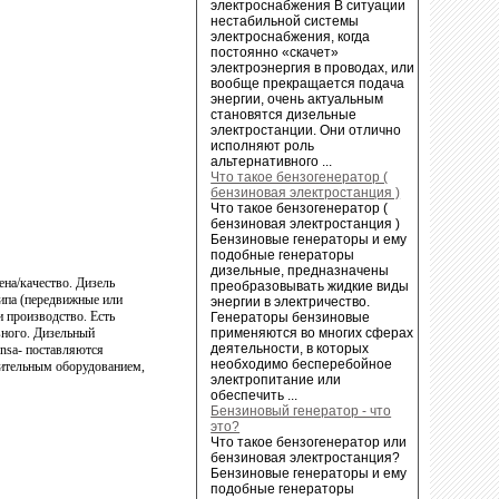
электроснабжения В ситуации
нестабильной системы
электроснабжения, когда
постоянно «скачет»
электроэнергия в проводах, или
вообще прекращается подача
энергии, очень актуальным
становятся дизельные
электростанции. Они отлично
исполняют роль
альтернативного ...
Что такое бензогенератор (
бензиновая электростанция )
Что такое бензогенератор (
бензиновая электростанция )
Бензиновые генераторы и ему
подобные генераторы
дизельные, предназначены
на/качество. Дизель
преобразовывать жидкие виды
типа (передвижные или
энергии в электричество.
и производство. Есть
Генераторы бензиновые
вного. Дизельный
применяются во многих сферах
деятельности, в которых
insa- поставляются
необходимо бесперебойное
нительным оборудованием,
электропитание или
обеспечить ...
Бензиновый генератор - что
это?
Что такое бензогенератор или
бензиновая электростанция?
Бензиновые генераторы и ему
подобные генераторы