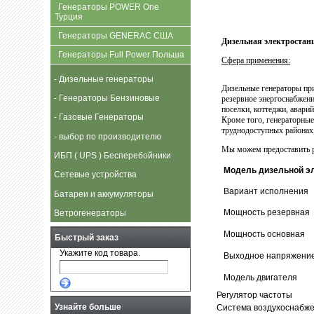
Генераторы POWER One
Турция
Генераторы GENERAC США
Дизельная электростан
Генераторы Full Power Польша
Сфера применения:
- Дизельные генераторы
Дизельные генераторы при
- Генераторы Бензиновые
резервное энергоснабжени
поселки, коттеджи, авари
- Газовые Генераторы
Кроме того, генераторны
труднодоступных районах,
- выбор по производителю
Мы можем предоставить р
ИБП ( UPS ) Бесперебойники
Модель дизельной э
Сетевые устройства
Вариант исполнения
Батареи и аккумуляторы
Мощность резервная
Ветрогенераторы
Мощность основная
Быстрый заказ
Укажите код товара.
Выходное напряжени
Модель двигателя
Регулятор частоты
Узнайте больше
Система воздухоснабж