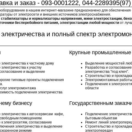
вка и заказ - 093-0001222, 044-2289395(97)
ооборудование в нашем интернет-магазине предназначено для обеспечения
ратуры от электросети и внешних источников электроснабжения.
:
стабилизаторы и нормализаторы напряжения, мини электростанции, бенз
сточники бесперебойного питания, электростанции любой мощности
от луч
электричества и полный спектр электромо
м
Крупные промышленные 
 электричества к частному дому
Выделение мощностей люб
электричества к участку
Разработка и согласовани
 согласование и выделение
электричества "под ключ".
Строительство и прокладк
орогие типовые проекты подключения
Электромонтажные работы
а.
Подключение к электросетя
услуг электромонтажа
области
тоимость подключения электричества
нему бизнесу
Государственным заказч
 электричества к автосервисам кафе,
Подключение электричеств
 свободным помещениям.
бытовым обьектам
к электросетям, согласование
Ремонт линий электропере
ключения электричества и выделение
Строительство и прокладк
ускоренном режиме
электропередач