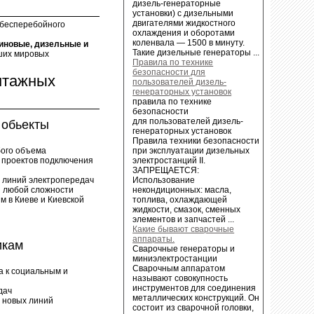
дизель-генераторные
установки) с дизельными
двигателями жидкостного
 бесперебойного
охлаждения и оборотами
коленвала — 1500 в минуту.
иновые, дизельные и
Такие дизельные генераторы ...
ших мировых
Правила по технике
безопасности для
нтажных
пользователей дизель-
генераторных установок
правила по технике
безопасности
для пользователей дизель-
обьекты
генераторных установок
Правила техники безопасности
ого объема
при эксплуатации дизельных
е проектов подключения
электростанций II.
ЗАПРЕЩАЕТСЯ:
а линий электропередач
Использование
 любой сложности
некондиционных: масла,
м в Киеве и Киевской
топлива, охлаждающей
жидкости, смазок, сменных
элементов и запчастей ...
Какие бывают сварочные
аппараты.
икам
Сварочные генераторы и
миниэлектростанции
Сварочным аппаратом
а к социальным и
называют совокупность
инструментов для соединения
дач
металлических конструкций. Он
а новых линий
состоит из сварочной головки,