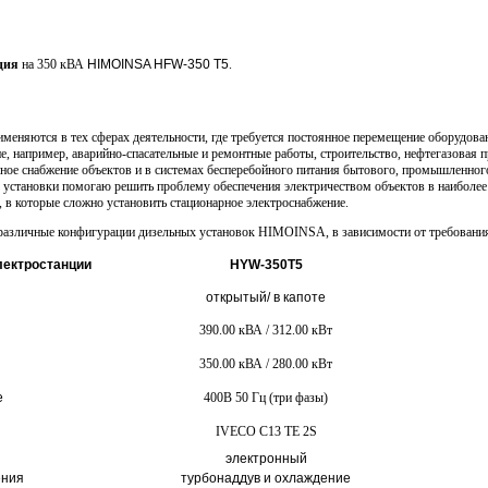
ция
на 350 кВА
HIMOINSA HFW-350 T5
.
меняются в тех сферах деятельности, где требуется постоянное перемещение оборудова
е, например, аварийно-спасательные и ремонтные работы, строительство, нефтегазовая
йное снабжение объектов и в системах бесперебойного питания бытового, промышленного
е установки помогаю решить проблему обеспечения электричеством объектов в наиболее
 в которые сложно установить стационарное электроснабжение.
азличные конфигурации дизельных установок HIMOINSA, в зависимости от требования
лектростанции
HYW-350T5
открытый/ в капоте
390.00 кВА / 312.00 кВт
350.00 кВА / 280.00 кВт
е
400В 50 Гц (три фазы)
IVECO C13 TE 2S
электронный
ения
турбонаддув и охлаждение