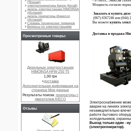
- 97/68/ЕС Эмиссия газоо
(Япония)
Мощность согласно норма
электрогенераторы Кипор (Китай)
дизель электростанции HIMOINSA
(Испания)
Заказать и купить диз
дизель генераторы Инмесол
(067) 6567246 или (044) 
(Испания)
Вы можете
купить элект
Словарь технических терминов
Вопросы по электростанциям
Доставка и продажа Hi
Просмотренные товары:
Дизельные электростанции
HIMOINSA HFW-250 T5
1,00 грн
+
доставка
Дополнительная информация на
странице Мои данные
Результаты поиска:
генераторы с
двигателем IVECO
Электроснабжение может
аварии на линиях электр
Отзывы
незамедлительно влечет
работе бытового оборуд
холодильников, охранных
Выход только один - н
(электрогенератор).