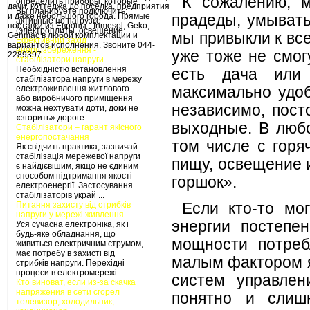
К сожалению, м
определить приборы, которые
дачи, коттеджа до поселка, предприятия
Вы планируете подключить:
и даже небольшого города. Прямые
прадеды, умывать
активные по нагрузке
поставки из Европы - Inmesol, Geko,
(электроплиты, освещение, ...
мы привыкли к вс
Genmac в любой комплектации и
Ефективний захід
вариантов исполнения. Звоните 044-
енергозбереження -
уже тоже не смог
2289397
стабілізатори напруги
Необхідністю встановлення
есть дача или 
стабілізатора напруги в мережу
електроживлення житлового
максимально удо
або виробничого приміщення
независимо, пост
можна нехтувати доти, доки не
«згорить» дороге ...
выходные. В любо
Стабілізатори – гарант якісного
енергопостачання
том числе с горя
Як свідчить практика, зазвичай
стабілізація мережевої напруги
пищу, освещение и
є найдієвішим, якщо не єдиним
способом підтримання якості
горшок».
електроенергії. Застосування
стабілізаторів украй ...
Питання захисту від стрибків
Если кто-то мог
напруги у мережі живлення
энергии постепе
Уся сучасна електроніка, як і
будь-яке обладнання, що
мощности потреб
живиться електричним струмом,
має потребу в захисті від
малым фактором я
стрибків напруги. Перехідні
процеси в електромережі ...
систем управлени
Кто виноват, если из-за скачка
напряжения в сети сгорел
понятно и слиш
телевизор, холодильник,