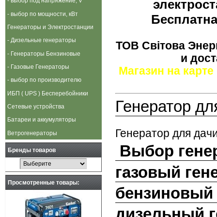
- выбор под напряжение, V
электроста
- выбор по мощности, кВт
Бесплатна
Генераторы и Электростанции
- Дизельные генераторы
ТОВ Свiтова Энерг
- Генераторы Бензиновые
и дост
- Газовые Генераторы
Магазин на карте
- выбор по производителю
ИБП ( UPS ) Бесперебойники
Генератор дл
Сетевые устройства
Батареи и аккумуляторы
Генератор для дач
Ветрогенераторы
Выбор гене
Бренды товаров
газовый ген
Просмотренные товары:
бензиновый 
дизельный г