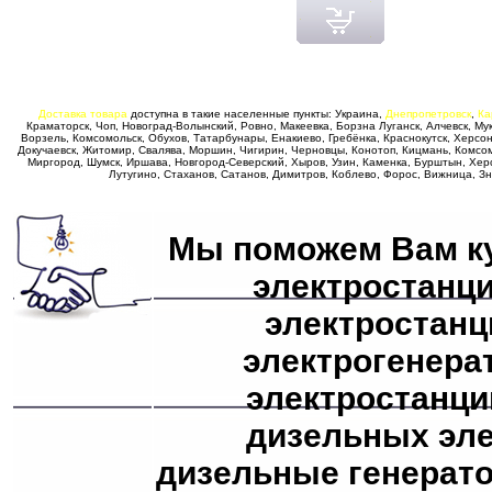
Мини Электростанции
бензиновые и дизельные
- HONDA, Genmac, Geko, Glendale, Dalgak
Доставка товара
доступна в такие населенные пункты: Украина,
Днепропетровск
,
Ка
Краматорск, Чоп, Новоград-Волынский, Ровно, Макеевка, Борзна Луганск, Алчевск, Му
Ворзель, Комсомольск, Обухов, Татарбунары, Енакиево, Гребёнка, Краснокутск, Херсо
Дизельные Генераторы
Докучаевск, Житомир, Свалява, Моршин, Чигирин, Черновцы, Конотоп, Кицмань, Комсомо
дизель-генераторы
- от бытовых до корабельных, открытые и кон
Миргород, Шумск, Иршава, Новгород-Северский, Хыров, Узин, Каменка, Бурштын, Хер
Лутугино, Стаханов, Сатанов, Димитров, Коблево, Форос, Вижница, З
Generac in USA
Мы поможем Вам ку
газовые генераторы
- однофазные, трёхфазные, с автоматикой, .
электростанци
электростанц
Бесперебойники
автономное питание
- для компьютера, газового котла, АТС, IT-цен
электрогенера
электростанци
Газовые генераторы
дизельных эле
Газовые генераторы
- от компаний Generac, Genmac в разной ко
дизельные генерато