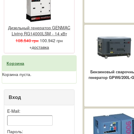
Самые частые
проблемные места в
сфере электроснабжения
...
Дизельный генератор GENMAC
Дизельные
Living RG14000LSM - 14 кВт
электростанции в
108.540 грн
100.942 грн
современном мире
В современной жизни
+
доставка
ежедневно необходимо
обеспечивать
Корзина
бесперебойной
работоспособностью
Бензиновый сварочн
Корзина пуста.
энергозависимые
генератор GPW6/200L-
приборы, ...
Вход
E-Mail:
Пароль: