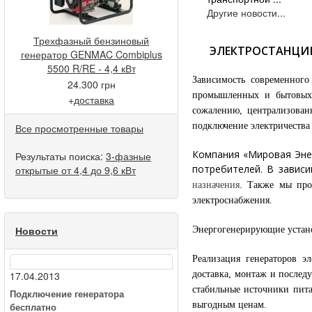
Другие новости...
Трехфазный бензиновый
ЭЛЕКТРОСТАНЦИИ
генератор GENMAC Combiplus
5500 R/RE - 4,4 кВт
Зависимость современного
24.300 грн
промышленных и бытовых 
+
доставка
сожалению, централизованн
подключение электричества
Все просмотренные товары
Компания «Мировая Энер
Результаты поиска:
3-фазные
потребителей. В завис
открытые от 4,4 до 9,6 кВт
назначения
. Также мы про
электроснабжения.
Новости
Энергогенерирующие устан
Реализация генераторов 
доставка, монтаж и послед
17.04.2013
стабильные источники пит
Подключение генератора
выгодным ценам.
бесплатно