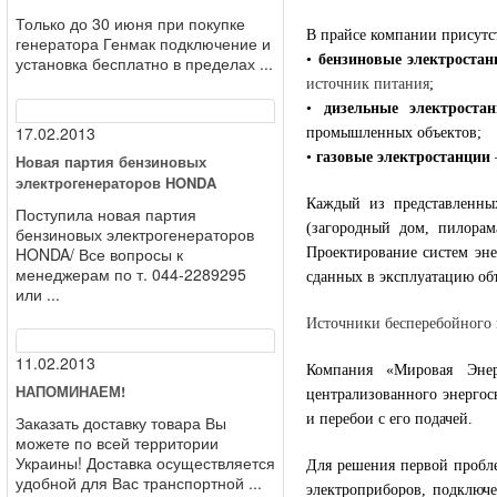
Только до 30 июня при покупке
В прайсе компании присутс
генератора Генмак подключение и
•
бензиновые электростан
установка бесплатно в пределах ...
источник питания
;
•
дизельные электроста
17.02.2013
промышленных объектов;
•
газовые электростанции
Новая партия бензиновых
электрогенераторов HONDA
Каждый из представленны
Поступила новая партия
(загородный дом, пилорам
бензиновых электрогенераторов
HONDA/ Все вопросы к
Проектирование систем эне
менеджерам по т. 044-2289295
сданных в эксплуатацию об
или ...
Источники бесперебойного
11.02.2013
Компания «Мировая Энер
НАПОМИНАЕМ!
централизованного энергос
и перебои с его подачей.
Заказать доставку товара Вы
можете по всей территории
Украины! Доставка осуществляется
Для решения первой пробле
удобной для Вас транспортной ...
электроприборов, подключ