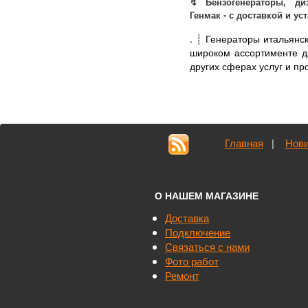
↯ Бензогенераторы, диз
Генмак - с доставкой и ус
.
┊ Генераторы итальянс
широком ассортименте дл
других сферах услуг и про
Главная
|
Нови
О НАШЕМ МАГАЗИНЕ
Доставка
Подключение
Связаться с нами
Фото работ
Ремонт