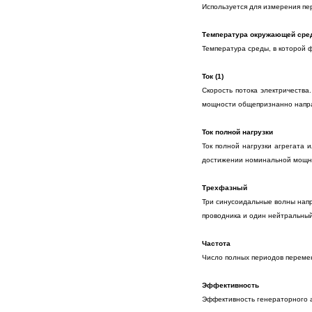
Используется для измерения пе
Температура окружающей сре
Температура среды, в которой 
Ток (1)
Скорость потока электричества
мощности общепризнанно напра
Ток полной нагрузки
Ток полной нагрузки агрегата 
достижении номинальной мощнос
Трехфазный
Три синусоидальные волны напр
проводника и один нейтральный
Частота
Число полных периодов переменн
Эффективность
Эффективность генераторного а