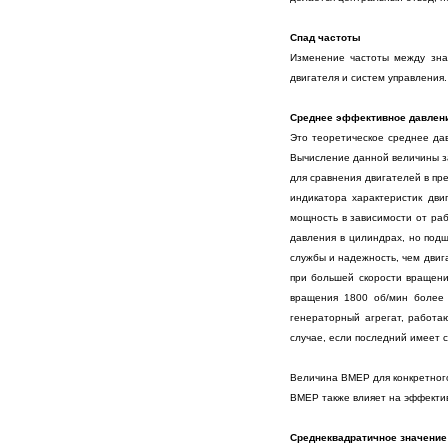
Спад частоты
Изменение частоты между знач
двигателя и систем управления.
Среднее эффективное давлени
Это теоретическое среднее да
Вычисление данной величины за
для сравнения двигателей в пр
индикатора характеристик дв
мощность в зависимости от ра
давления в цилиндрах, но подш
службы и надежность, чем двиг
при большей скорости вращени
вращения 1800 об/мин более 
генераторный агрегат, работа
случае, если последний имеет
Величина ВМЕР для конкретного
ВМЕР также влияет на эффектив
Среднеквадратичное значение