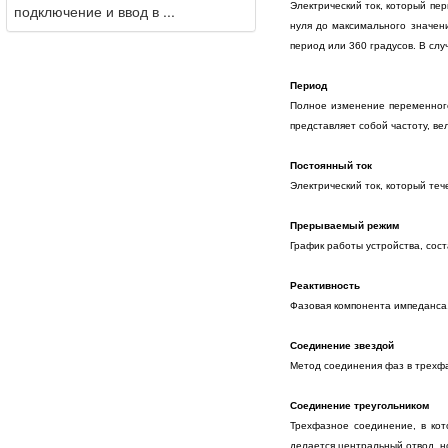
Электрический ток, который пе
подключение и ввод в ...
нуля до максимального значен
период или 360 градусов. В слу
Период
Полное изменение переменного
представляет собой частоту, ве
Постоянный ток
Электрический ток, который те
Прерываемый режим
График работы устройства, сос
Реактивность
Фазовая компонента импеданса.
Соединение звездой
Метод соединения фаз в трехфа
Соединение треугольником
Трехфазное соединение, в кот
делается центральный отвод, н