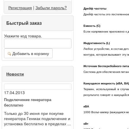
Регистрация
|
Забыли пароль?
Дрейф частоты
Дрейф частоты это постепенное
Быстрый заказ
Емкость (С)
Если напряжение приложено к д
Укажите код товара.
Индуктивность (L)
Любое устройство, в состав де
Добавить в корзину
контура, которая вызывает эту 
Источник бесперебойного пита
Система для обеспечения питан
Новости
Кажущаяся мощность (кВА, ВА)
Термин, используемый в случа
17.04.2013
результате говорят о кажущейс
Подключение генератора
бесплатно
кВА
Только до 30 июня при покупке
1000 Вольт-ампер (кажущаяся м
генератора Генмак подключение и
установка бесплатно в пределах ...
кВт