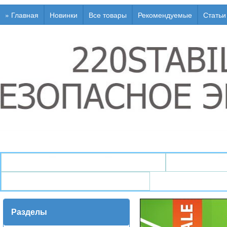
» Главная
Новинки
Все товары
Рекомендуемые
Статьи
↯ Генераторы / Электростанции
↯ Стабили
↯ Инфо / Статьи / Глоссарий
Разделы