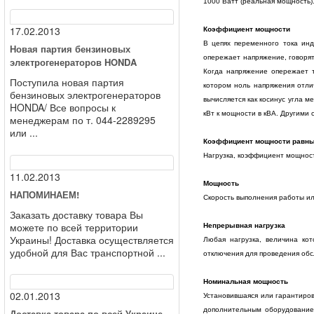
1000 Ватт (реальная мощность)
17.02.2013
Коэффициент мощности
В цепях переменного тока инд
Новая партия бензиновых
опережает напряжение, говоря
электрогенераторов HONDA
Когда напряжение опережает 
Поступила новая партия
котором ноль напряжения отли
бензиновых электрогенераторов
вычисляется как косинус угла 
HONDA/ Все вопросы к
кВт к мощности в кВА. Другими сл
менеджерам по т. 044-2289295
или ...
Коэффициент мощности равны
Нагрузка, коэффициент мощност
11.02.2013
Мощность
НАПОМИНАЕМ!
Скорость выполнения работы или
Заказать доставку товара Вы
можете по всей территории
Непрерывная нагрузка
Украины! Доставка осуществляется
Любая нагрузка, величина ко
удобной для Вас транспортной ...
отключения для проведения обс
Номинальная мощность
02.01.2013
Установившаяся или гарантиров
дополнительным оборудованием
Доставка товара по всей Украине