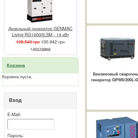
Самые частые
проблемные места в
сфере электроснабжения
...
Дизельный генератор GENMAC
Дизельные
Living RG14000LSM - 14 кВт
электростанции в
108.540 грн
100.942 грн
современном мире
В современной жизни
+
доставка
ежедневно необходимо
обеспечивать
Корзина
бесперебойной
работоспособностью
Бензиновый сварочн
Корзина пуста.
энергозависимые
генератор GPW6/200L-
приборы, ...
Вход
E-Mail:
Пароль: