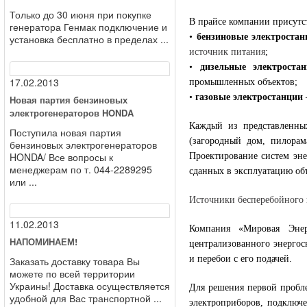
Только до 30 июня при покупке
В прайсе компании присутс
генератора Генмак подключение и
•
бензиновые электростан
установка бесплатно в пределах ...
источник питания
;
•
дизельные электроста
17.02.2013
промышленных объектов;
•
газовые электростанции
Новая партия бензиновых
электрогенераторов HONDA
Каждый из представленны
Поступила новая партия
(загородный дом, пилорам
бензиновых электрогенераторов
HONDA/ Все вопросы к
Проектирование систем эне
менеджерам по т. 044-2289295
сданных в эксплуатацию об
или ...
Источники бесперебойного
11.02.2013
Компания «Мировая Энер
НАПОМИНАЕМ!
централизованного энергос
и перебои с его подачей.
Заказать доставку товара Вы
можете по всей территории
Украины! Доставка осуществляется
Для решения первой пробле
удобной для Вас транспортной ...
электроприборов, подключ