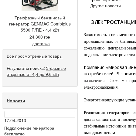
Другие новости...
Трехфазный бензиновый
ЭЛЕКТРОСТАНЦИИ
генератор GENMAC Combiplus
5500 R/RE - 4,4 кВт
Зависимость современного
24.300 грн
промышленных и бытовых 
+
доставка
сожалению, централизованн
подключение электричества
Все просмотренные товары
Компания «Мировая Энер
Результаты поиска:
3-фазные
потребителей. В завис
открытые от 4,4 до 9,6 кВт
назначения
. Также мы про
электроснабжения.
Новости
Энергогенерирующие устан
Реализация генераторов 
доставка, монтаж и послед
17.04.2013
стабильные источники пит
Подключение генератора
выгодным ценам.
бесплатно