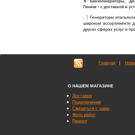
↯ Бензогенераторы, диз
Генмак - с доставкой и ус
.
┊ Генераторы итальянс
широком ассортименте дл
других сферах услуг и про
Главная
|
Нови
О НАШЕМ МАГАЗИНЕ
Доставка
Подключение
Связаться с нами
Фото работ
Ремонт