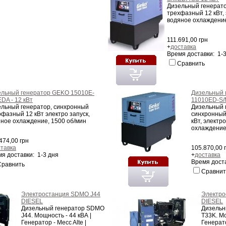
Дизельный генерат
трехфазный 12 кВт, 
водяное охлаждение
111.691,00 грн
+
доставка
Время доставки: 1-
Сравнить
ельный генератор GEKO 15010E-
Дизельный 
DA - 12 кВт
11010ED-S/
ельный генератор, синхронный
Дизельный 
фазный 12 кВт электро запуск,
синхронный
ное охлаждение, 1500 об/мин
кВт, электр
охлаждение
474,00 грн
ставка
105.870,00 
я доставки: 1-3 дня
+
доставка
Время доста
Сравнить
Сравнит
Электростанция SDMO J44
Электро
DIESEL
DIESEL
Дизельный генератор SDMO
Дизельн
J44. Мощность - 44 кВА |
T33K. Мо
Генератор - Mecc Alte |
Генерато