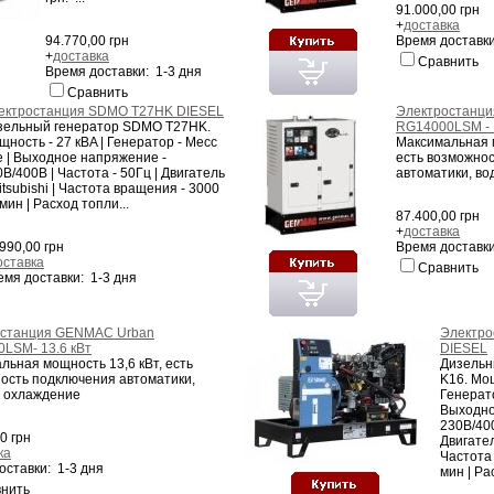
91.000,00 грн
+
доставка
94.770,00 грн
Время доставки
+
доставка
Сравнить
Время доставки: 1-3 дня
Сравнить
ектростанция SDMO T27HK DIESEL
Электростанци
зельный генератор SDMO T27HK.
RG14000LSM - 
ность - 27 кВA | Генератор - Mecc
Максимальная м
te | Выходное напряжение -
есть возможно
В/400В | Частота - 50Гц | Двигатель
автоматики, в
itsubishi | Частота вращения - 3000
мин | Расход топли...
87.400,00 грн
+
доставка
990,00 грн
Время доставки
оставка
Сравнить
емя доставки: 1-3 дня
останция GENMAC Urban
Электро
LSM- 13.6 кВт
DIESEL
льная мощность 13,6 кВт, есть
Дизельн
ость подключения автоматики,
K16. Мощ
 охлаждение
Генерато
Выходно
230В/400
0 грн
Двигате
ка
Частота
оставки: 1-3 дня
мин | Рас
нить