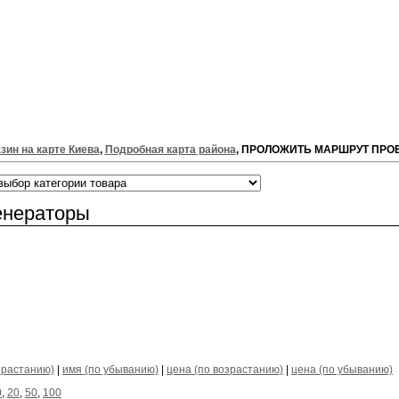
зин на карте Киева
,
Подробная карта района
, ПРОЛОЖИТЬ МАРШРУТ ПРО
енераторы
зрастанию)
|
имя (по убыванию)
|
цена (по возрастанию)
|
цена (по убыванию)
0
,
20
,
50
,
100