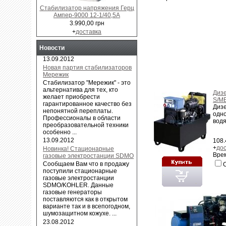
Стабилизатор напряжения Герц
Ампер-9000 12-1/40,5А
3.990,00 грн
+
доставка
Новости
13.09.2012
Новая партия стабилизаторов
Мережик
Cтабилизатор "Мережик" - это
альтернатива для тех, кто
Диз
желает приобрести
S/ME
гарантированное качество без
Диз
непонятной переплаты.
одно
Профессионалы в области
водя
преобразовательной техники
особенно ...
13.09.2012
108.
+
до
Новинка! Стационарные
Врем
газовые электростанции SDMO
Сообщаем Вам что в продажу
поступили стационарные
газовые электростанции
SDMO/KOHLER. Данные
газовые генераторы
поставляются как в открытом
варианте так и в всепогодном,
шумозащитном кожухе. ...
23.08.2012