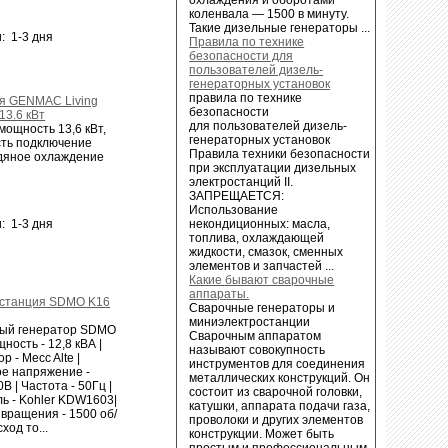
коленвала — 1500 в минуту.
Такие дизельные генераторы ...
: 1-3 дня
Правила по технике
безопасности для
пользователей дизель-
генераторных установок
правила по технике
я GENMAC Living
безопасности
13.6 кВт
для пользователей дизель-
ощность 13,6 кВт,
генераторных установок
сть подключение
Правила техники безопасности
одяное охлаждение
при эксплуатации дизельных
электростанций II.
ЗАПРЕЩАЕТСЯ:
Использование
некондиционных: масла,
: 1-3 дня
топлива, охлаждающей
жидкости, смазок, сменных
элементов и запчастей ...
Какие бывают сварочные
аппараты.
станция SDMO K16
Сварочные генераторы и
миниэлектростанции
ый генератор SDMO
Сварочным аппаратом
ность - 12,8 кВА |
называют совокупность
р - Mecc Alte |
инструментов для соединения
е напряжение -
металлических конструкций. Он
В | Частота - 50Гц |
состоит из сварочной головки,
ль - Kohler KDW1603|
катушки, аппарата подачи газа,
 вращения - 1500 об/
проволоки и других элементов
ход то...
конструкции. Может быть
простым и профессиональным.