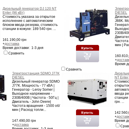
Дизельный генератор DJ 120 NT
Электро
Enter (96 кВт)
DIESEL
Стоимость указана за открытое
Дизельн
исполнение с автоматическим
J88K. Мо
блоком ввода резерва, стоимость
Генерато
станции в кожухе: 189 540 грн. ...
Выходно
230В/400
Двигател
161.190,00 грн
Частота
+
доставка
мин | Рас
Время доставки: 1-3 дня
Сравнить
160.810,
+
достав
Время д
Сравнить
Электростанция SDMO J77K
Дизельн
DIESEL
NT Enter 
Дизельный генератор SDMO
Стоимос
J77K. Мощность - 77 кВА |
открыто
Генератор - Leroy Somer |
автомат
Выходное напряжение -
ввода ре
230В/400В | Частота - 50Гц |
станции 
Двигатель - John Deere|
грн. ...
Частота вращения - 1500 об/
мин | Расход топли...
142.560,
+
достав
147.490,00 грн
Время до
+
доставка
Срав
Время доставки: 1-3 дня