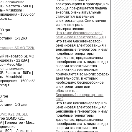
е напряжение -
электроэнергия в проводах, или
В | Частота - 50Гц |
вообще прекращается подача
 - Mitsubishi |
энергии, очень актуальным
 вращения - 1500 об/
становятся дизельные
ход т...
электростанции. Они отлично
исполняют роль
альтернативного ...
00 грн
Что такое бензогенератор (
ка
бензиновая электростанция )
оставки: 1-3 дня
Что такое бензогенератор (
бензиновая электростанция )
станция SDMO T22K
Бензиновые генераторы и ему
подобные генераторы
ый генератор SDMO
дизельные, предназначены
щность - 22 кВA |
преобразовывать жидкие виды
р - Mecc Alte |
энергии в электричество.
е напряжение -
Генераторы бензиновые
В | Частота - 50Гц |
применяются во многих сферах
 - Mitsubishi |
деятельности, в которых
 вращения - 1500 об/
необходимо бесперебойное
ход т...
электропитание или
обеспечить ...
Бензиновый генератор - что
0 грн
это?
ка
Что такое бензогенератор или
оставки: 1-3 дня
бензиновая электростанция?
Бензиновые генераторы и ему
SDMO K21 DIESEL
подобные генераторы
тор SDMO K21.
дизельные, предназначены
А | Генератор - Mecc
преобразовывать жидкие виды
пряжение -
энергии в электричество.
а - 50Гц | Двигатель
Генераторы бензиновые