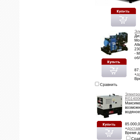
Эл
Ди
Мощ
Al
230
- M
об/
87.
+
д
Вр
Сравнить
Электр
RG14000
Максима
возможн
водяное
85.000,0
+
достав
Время д
Срав