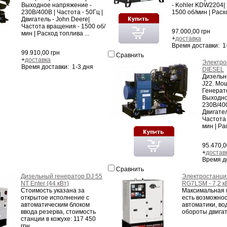
Выходное напряжение -
- Kohler KDW2204|
230В/400В | Частота - 50Гц |
1500 об/мин | Расхо
Двигатель - John Deere|
Частота вращения - 1500 об/
97.000,00 грн
мин | Расход топлива ...
+
доставка
Время доставки: 1
99.910,00 грн
Сравнить
+
доставка
Электро
Время доставки: 1-3 дня
DIESEL
Дизельн
J22. Мощ
Генерато
Выходно
230В/400
Двигател
Частота
мин | Ра
95.470,0
+
достав
Время д
Сравнить
Дизельный генератор DJ 55
Электростанци
NT Enter (44 кВт)
RG7LSM - 7,2 к
Стоимость указана за
Максимальная м
открытое исполнение с
есть возможно
автоматическим блоком
автоматики, во
ввода резерва, стоимость
обороты двигате
станции в кожухе: 117 450
грн. ...