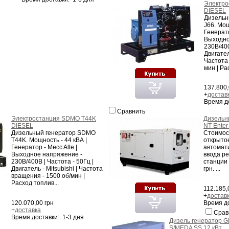
Электро
DIESEL
Дизельн
J66. Мощ
Генерато
Выходно
230В/400
Двигател
Частота
мин | Ра
137.800,
+
достав
Время д
Сравнить
Электростанция SDMO T44K
Дизельн
DIESEL
NT Enter
Дизельный генератор SDMO
Стоимос
T44K. Мощность - 44 кВА |
открыто
Генератор - Mecc Alte |
автомат
Выходное напряжение -
ввода ре
230В/400В | Частота - 50Гц |
станции 
Двигатель - Mitsubishi | Частота
грн. ...
вращения - 1500 об/мин |
Расход топлив...
112.185,
+
достав
120.070,00 грн
Время до
+
доставка
Срав
Время доставки: 1-3 дня
Дизель генератор 
S/MEDA SS 12 кВт