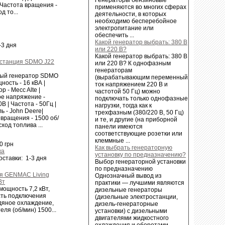
 Частота вращения -
применяются во многих сферах
д то...
деятельности, в которых
необходимо бесперебойное
электропитание или
обеспечить ...
Какой генератор выбрать: 380 В
-3 дня
или 220 В?
Какой генератор выбрать: 380 В
станция SDMO J22
или 220 В? К однофазным
генераторам
ый генератор SDMO
(вырабатывающим переменный
ность - 16 кВА |
ток напряжением 220 В и
р - Mecc Alte |
частотой 50 Гц) можно
е напряжение -
подключать только однофазные
В | Частота - 50Гц |
нагрузки, тогда как к
ь - John Deere|
трехфазным (380/220 В, 50 Гц)
 вращения - 1500 об/
и те, и другие (на приборной
сход топлива ...
панели имеются
соответствующие розетки или
клеммные ...
0 грн
Как выбрать генераторную
ка
установку по предназначению?
оставки: 1-3 дня
Выбор генераторной установки
по предназначению
я GENMAC Living
Однозначный вывод из
Вт
практики — лучшими являются
ощность 7,2 кВт,
дизельные генераторы
сть подключения
(дизельные электростанции,
дяное охлаждение,
дизель-генераторные
ля (об/мин) 1500...
установки) с дизельными
двигателями жидкостного
охлаждения и оборотами