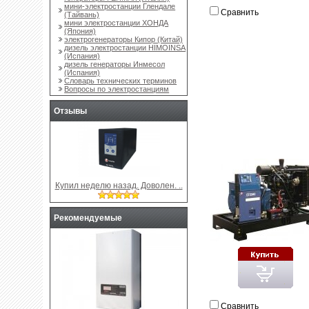
мини-электростанции Глендале
Сравнить
(Тайвань)
мини электростанции ХОНДА
(Япония)
электрогенераторы Кипор (Китай)
дизель электростанции HIMOINSA
(Испания)
дизель генераторы Инмесол
(Испания)
Словарь технических терминов
Вопросы по электростанциям
Отзывы
Купил неделю назад. Доволен. ..
Рекомендуемые
Сравнить