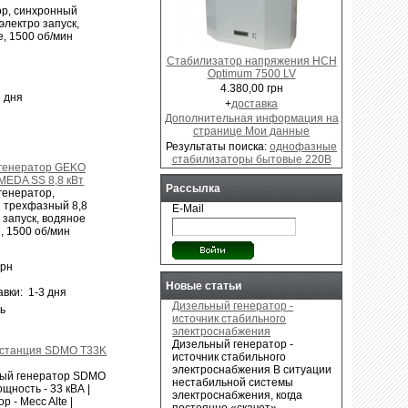
ор, синхронный
электро запуск,
, 1500 об/мин
Стабилизатор напряжения НСН
Optimum 7500 LV
4.380,00 грн
3 дня
+
доставка
Дополнительная информация на
странице Мои данные
Результаты поиска:
однофазные
стабилизаторы бытовые 220В
генератор GEKO
MEDA SS 8,8 кВт
Рассылка
генератор,
 трехфазный 8,8
E-Mail
о запуск, водяное
, 1500 об/мин
грн
Новые статьи
вки: 1-3 дня
Дизельный генератор -
ь
источник стабильного
электроснабжения
Дизельный генератор -
станция SDMO T33K
источник стабильного
электроснабжения В ситуации
ый генератор SDMO
нестабильной системы
щность - 33 кВА |
электроснабжения, когда
р - Mecc Alte |
постоянно «скачет»