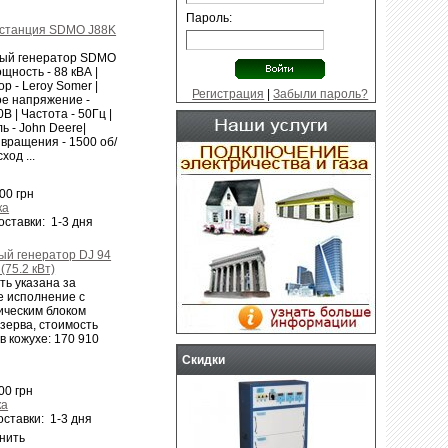
Газовые генераторы
- от компаний
Пароль:
Generac, Genmac в разной
станция SDMO J88K
комплектации и исполнении, ...
ый генератор SDMO
щность - 88 кВА |
р - Leroy Somer |
Регистрация
|
Забыли пароль?
е напряжение -
В | Частота - 50Гц |
ь - John Deere|
 вращения - 1500 об/
ход ...
00 грн
ка
оставки: 1-3 дня
ый генератор DJ 94
(75.2 кВт)
ть указана за
е исполнение с
ическим блоком
зерва, стоимость
в кожухе: 170 910
Скидки
00 грн
ка
ставки: 1-3 дня
нить