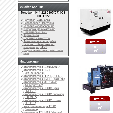
Узнайте больше
Телефон: 044-2289395(97) 093-
0001222
Доставка, установка
Безопасность магазина
Условия использования
Информация о магазине
Свяжитесь с нами
Карта сайта
Гарантия и качество
Фото выполненных работ
Ремонт стабилизаторов,
генераторов, ИБП
Подключение электричества и
газа
Информация
стабилизаторы CONSTANTA
стабилизаторы НСН
(УкрТехнология)
стабилизаторы ГЕРЦ (ЭЛЕКС)
стабилизаторы АМПЕР (ЭЛЕКС)
стабилизаторы МЕРЕЖИК
(Альтернатива)
стабилизаторы НОНС Бриз
(BREEZE)
стабилизаторы НОНС Кальмер
(CALMER)
стабилизаторы НОНС Штиль
(SHTEEL)
электрогенераторы ГЕКО
(Германия)
генераторы ГЕНМАК (Италия)