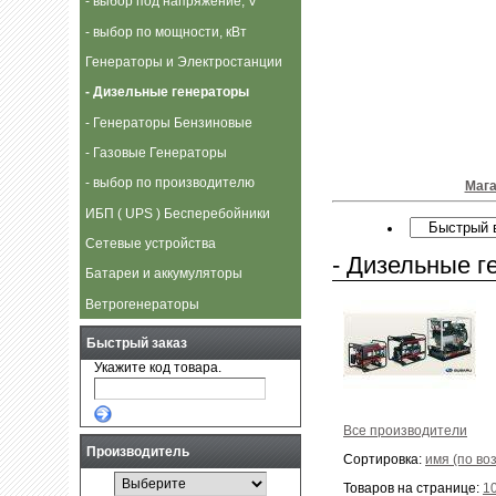
- выбор под напряжение, V
- выбор по мощности, кВт
Генераторы и Электростанции
- Дизельные генераторы
- Генераторы Бензиновые
- Газовые Генераторы
- выбор по производителю
Мага
ИБП ( UPS ) Бесперебойники
Сетевые устройства
- Дизельные г
Батареи и аккумуляторы
Ветрогенераторы
Быстрый заказ
Укажите код товара.
Все производители
Производитель
Сортировка:
имя (по во
Товаров на странице:
1