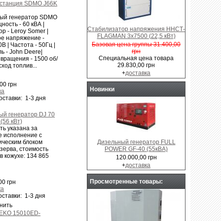
станция SDMO J66K
ый генератор SDMO
ность - 60 кВА |
Стабилизатор напряжения ННСТ-
р - Leroy Somer |
FLAGMAN 3x7500 (22,5 кВт)
е напряжение -
Базовая цена группы 31.400,00
В | Частота - 50Гц |
грн
ь - John Deere|
Специальная цена товара
 вращения - 1500 об/
29.830,00 грн
сход топлив...
+
доставка
00 грн
Новинки
ка
оставки: 1-3 дня
ый генератор DJ 70
 (56 кВт)
ть указана за
е исполнение с
Дизельный генератор FULL
ическим блоком
POWER GF-40 (55кВА)
зерва, стоимость
в кожухе: 134 865
120.000,00 грн
+
доставка
Просмотренные товары:
00 грн
ка
ставки: 1-3 дня
нить
GEKO 15010ED-