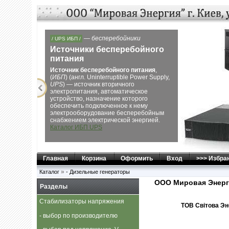
Next
— бензиновые,
/ ЭЛЕКТРОГЕНЕРАТОРЫ /
газовые, дизельные
Электрогенераторы
Компания «Мировая Енергия»
предлагает широкий выбор
электрогенераторов
Genmac, Geko,
Dalgakiran, Kipor, Honda, Glendale:
бензиновых генераторов
,
дизель-
генераторов
и
газовых
электростанций
для разнообразных
индивидуальных и коммерческих нужд.
Каталог Генераторов
Главная
Корзина
Оформить
Вход
>>> Избра
»
Каталог
- Дизельные генераторы
ООО Мировая Энерг
Разделы
Стабилизаторы напряжения
ТОВ Свiтова Эне
- выбор по производителю