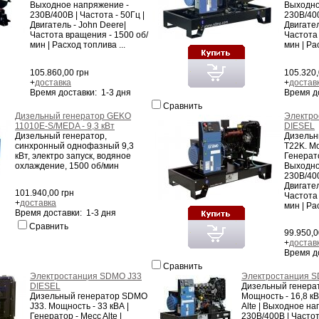
Выходное напряжение -
Выходно
230В/400В | Частота - 50Гц |
230В/400
Двигатель - John Deere|
Двигатель
Частота вращения - 1500 об/
Частота
мин | Расход топлива ...
мин | Рас
105.860,00 грн
105.320,
+
доставка
+
достав
Время доставки: 1-3 дня
Время д
Сравнить
Дизельный генератор GEKO
Электро
11010E-S/MEDA - 9,3 кВт
DIESEL
Дизельный генератор,
Дизельн
синхронный однофазный 9,3
T22K. Мо
кВт, электро запуск, водяное
Генерато
охлаждение, 1500 об/мин
Выходно
230В/400
Двигатель
101.940,00 грн
Частота
+
доставка
мин | Рас
Время доставки: 1-3 дня
Сравнить
99.950,0
+
достав
Время д
Сравнить
Электростанция SDMO J33
Электростанция 
DIESEL
Дизельный генера
Дизельный генератор SDMO
Мощность - 16,8 кВ
J33. Мощность - 33 кВА |
Alte | Выходное на
Генератор - Mecc Alte |
230В/400В | Частот