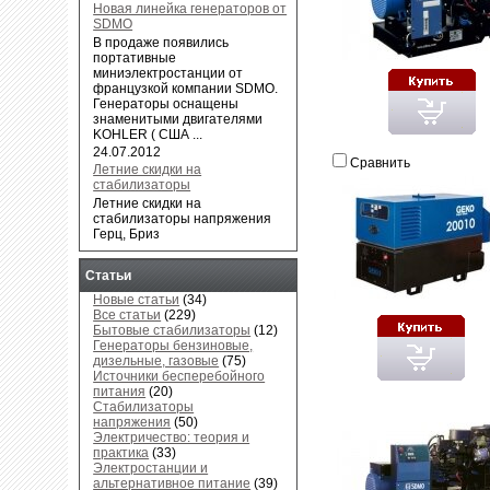
Новая линейка генераторов от
SDMO
В продаже появились
портативные
миниэлектростанции от
французкой компании SDMO.
Генераторы оснащены
знаменитыми двигателями
KOHLER ( США ...
24.07.2012
Сравнить
Летние скидки на
стабилизаторы
Летние скидки на
стабилизаторы напряжения
Герц, Бриз
Статьи
Новые статьи
(34)
Все статьи
(229)
Бытовые стабилизаторы
(12)
Генераторы бензиновые,
дизельные, газовые
(75)
Источники бесперебойного
питания
(20)
Стабилизаторы
напряжения
(50)
Электричество: теория и
практика
(33)
Электростанции и
альтернативное питание
(39)