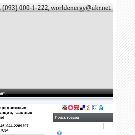
нт.
передвижные
анции, газовые
е!
Поиск товара
246, 044-2289397
ЕЗДА