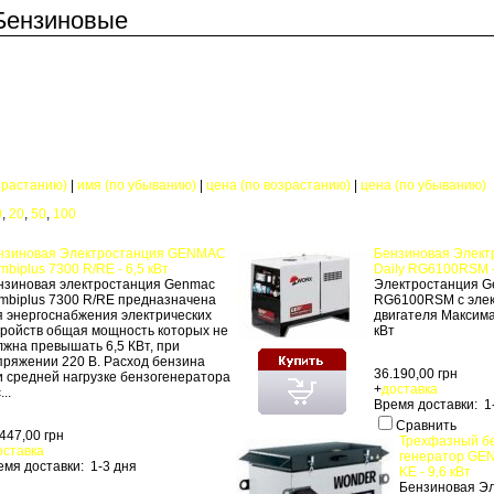
 Бензиновые
зрастанию)
|
имя (по убыванию)
|
цена (по возрастанию)
|
цена (по убыванию)
0
,
20
,
50
,
100
нзиновая Электростанция GENMAC
Бензиновая Элект
biplus 7300 R/RE - 6,5 кВт
Daily RG6100RSM -
нзиновая электростанция Genmac
Электростанция G
mbiplus 7300 R/RE предназначена
RG6100RSM с эле
я энергоснабжения электрических
двигателя Максим
тройств общая мощность которых не
кВт
лжна превышать 6,5 КВт, при
пряжении 220 В. Расход бензина
36.190,00 грн
и средней нагрузке бензогенератора
+
доставка
...
Время доставки: 1
Сравнить
447,00 грн
Трехфазный б
оставка
генератор GE
емя доставки: 1-3 дня
KE - 9,6 кВт
Бензиновая Э