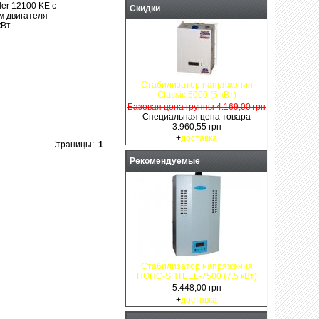
r 12100 KE с
Скидки
м двигателя
кВт
и: 1-3 дня
Стабилизатор напряжения
Classic 5000 (5 кВт)
Базовая цена группы 4.169,00 грн
Специальная цена товара
3.960,55 грн
+
доставка
Страницы:
1
Рекомендуемые
Стабилизатор напряжения
НОНС-SHTEEL-7500 (7.5 кВт)
5.448,00 грн
+
доставка