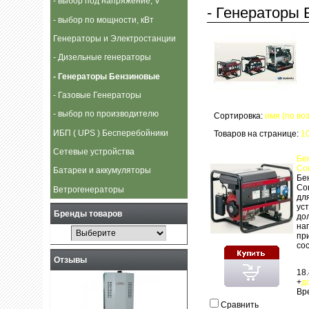
- выбор под напряжение, V
- Генераторы
- выбор по мощности, кВт
Генераторы и Электростанции
- Дизельные генераторы
- Генераторы Бензиновые
- Газовые Генераторы
- выбор по производителю
Сортировка:
имя (по во
ИБП ( UPS ) Бесперебойники
Товаров на странице:
1
Сетевые устройства
Бе
Com
Батареи и аккумуляторы
Бе
Co
Ветрогенераторы
дл
ус
Бренды товаров
до
на
пр
сос
Отзывы
18.
+
д
Вр
Сравнить