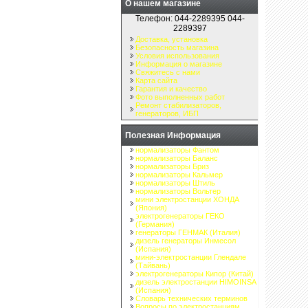
О нашем магазине
Телефон: 044-2289395 044-
2289397
Доставка, установка
Безопасность магазина
Условия использования
Информация о магазине
Свяжитесь с нами
Карта сайта
Гарантия и качество
Фото выполненных работ
Ремонт стабилизаторов,
генераторов, ИБП
Полезная Информация
нормализаторы Фантом
нормализаторы Баланс
нормализаторы Бриз
нормализаторы Кальмер
нормализаторы Штиль
нормализаторы Вольтер
мини электростанции ХОНДА
(Япония)
электрогенераторы ГЕКО
(Германия)
генераторы ГЕНМАК (Италия)
дизель генераторы Инмесол
(Испания)
мини-электростанции Глендале
(Тайвань)
электрогенераторы Кипор (Китай)
дизель электростанции HIMOINSA
(Испания)
Словарь технических терминов
Вопросы по электростанциям