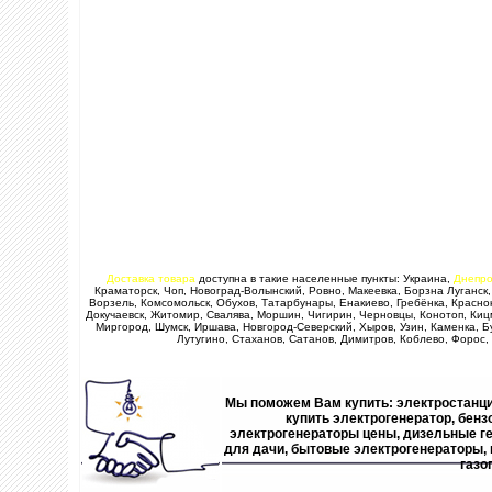
Доставка товара
доступна в такие населенные пункты: Украина,
Днепро
Краматорск, Чоп, Новоград-Волынский, Ровно, Макеевка, Борзна Луганск,
Ворзель, Комсомольск, Обухов, Татарбунары, Енакиево, Гребёнка, Красно
Докучаевск, Житомир, Свалява, Моршин, Чигирин, Черновцы, Конотоп, Кицм
Миргород, Шумск, Иршава, Новгород-Северский, Хыров, Узин, Каменка, Б
Лутугино, Стаханов, Сатанов, Димитров, Коблево, Форос
Мы поможем Вам купить: электростанции
купить электрогенератор, бен
электрогенераторы цены, дизельные г
для дачи, бытовые электрогенераторы, 
газо