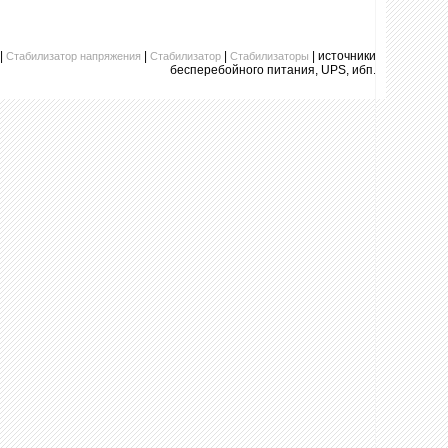
|
|
|
| источники
Стабилизатор напряжения
Стабилизатор
Стабилизаторы
бесперебойного питания, UPS, ибп.