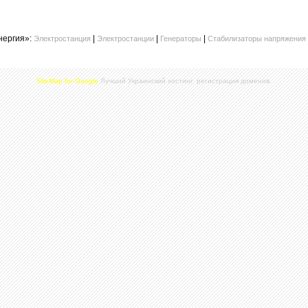
нергия»:
|
|
|
Электростанция
Электростанции
Генераторы
Стабилизаторы напряжения
SiteMap for Google
Лучший Украинский хостинг, регистрация доменов.