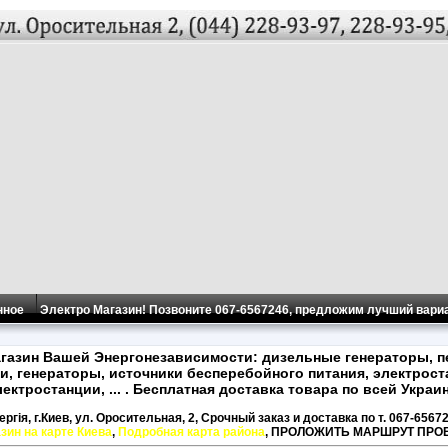
нное
Электро Магазин! Позвоните 067-6567246, предложим лучший вариа
агазин Вашей Энергонезависимости: дизельные генераторы, 
и, генераторы, источники бесперебойного питания, электрост
лектростанции, ... . Бесплатная доставка товара по всей Украин
ргiя, г.Киев, ул. Оросительная, 2, Срочный заказ и доставка по т. 067-6567
зин на карте Киева
,
Подробная карта района
, ПРОЛОЖИТЬ МАРШРУТ ПРО