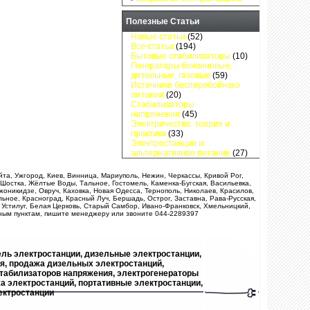
Полезные Статьи
Новые статьи
(52)
Все статьи
(194)
Бытовые стабилизаторы
(10)
Генераторы бензиновые,
дизельные, газовые
(59)
Источники бесперебойного
питания
(20)
Стабилизаторы
напряжения
(45)
Электричество: теория и
практика
(33)
Электростанции и
альтернативное питание
(27)
айта, Ужгород, Киев, Винница, Мариуполь, Нежин, Черкассы, Кривой Рог,
 Шостка, Жёлтые Воды, Тальное, Гостомель, Каменка-Бугская, Васильевка,
оникидзе, Овруч, Каховка, Новая Одесса, Тернополь, Николаев, Красилов,
ьное, Красноград, Красный Луч, Бершадь, Острог, Заставна, Рава-Русская,
 Устилуг, Белая Церковь, Старый Самбор, Ивано-Франковск, Хмельницкий,
ьным пунктам, пишите менеджеру или звоните 044-2289397
ель электростанции, дизельные электростанции,
ия, продажа дизельных электростанций,
стабилизаторов напряжения, электрогенераторы
а электростанций, портативные электростанции,
ектростанции