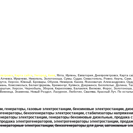
петровск
,
Карта сайта
,
Ужгород
,
Киев
, Ялта, Ирпень, Евпатория, Днепропетровск, Карта с
 Алчевск, Мукачево, Никополь, Золотоноша, Сумы, Судак, Севастополь, Ровно, Керчь, Саки,
кутск, Херсон, Южный, Бровары, Обухов, Немиров, Канев, Ясиноватая, Александровск, Ордж
ань, Комсомольск, Белая Церковь, Кременчуг, Купянск, Дзержинск, Белополье, Долина, Тал
урштын, Херсон, Чернобыль, Зборов, Кирилловка, Балаклея, Вилково, Форос, Золотоноша,
, Вижница, Знаменка, Новый Роздол, Лазурное, Люботин, Свалява, Красный Луч. По остал
, генераторы, газовые электростанции, бензиновые электростанции, диз
зогенераторы, бензогенераторы электростанции, стабилизаторы напряжен
енераторы электростанции, генераторы бензиновые дизельные, продажа 
продажа электрогенераторов, электрогенераторы электростанции, продаж
генераторные электростанции, бензогенераторы для дачи, автономные эл