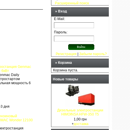
Расширенный поиск
» Вход
E-Mail:
Пароль:
Регистрация
|
Забыли пароль?
»
Корзина
ростанция Genmac
Корзина пуста.
 6кВт
enmac Daily
ктростартом
Новые товары
альная мощность 6
-3 дня
Дизельные электростанции
HIMOINSA HFW-350 T5
ензиновый
1,00 грн
NMAC Wonder 12100
+
доставка
лектростанция