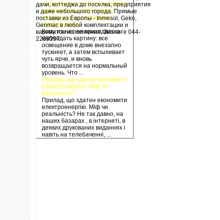
Кто виноват, если из-за скачка
дачи, коттеджа до поселка, предприятия
напряжения в сети сгорел
и даже небольшого города. Прямые
телевизор, холодильник,
поставки из Европы - Inmesol, Geko,
кондиционер
Genmac в любой комплектации и
Кому из нас не приходилось
вариантов исполнения. Звоните 044-
наблюдать картину: все
2289397
освещение в доме внезапно
тускнеет, а затем вспыхивает
чуть ярче, и вновь
возвращается на нормальный
уровень. Что ...
Прилад, що здатен економити
електроенергію. Міф чи
реальність?
Прилад, що здатен економити
електроенергію. Міф чи
реальність? Не так давно, на
наших базарах , в інтернеті, в
деяких друкованих виданнях і
навіть на телебаченні, ...