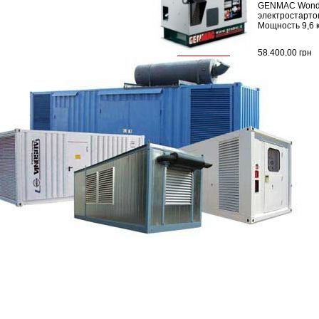
GENMAC Wonde
электростарто
Мощность 9,6 
58.400,00 грн
+
доставка
Время доставк
Сравнить
зиций)