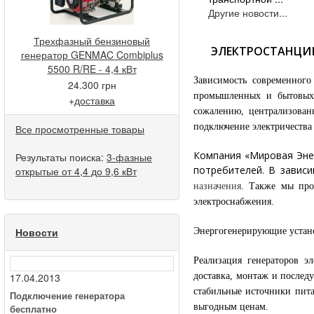
Другие новости...
Трехфазный бензиновый
ЭЛЕКТРОСТАНЦИИ
генератор GENMAC Combiplus
5500 R/RE - 4,4 кВт
Зависимость современного
24.300 грн
промышленных и бытовых 
+
доставка
сожалению, централизованн
подключение электричества
Все просмотренные товары
Компания «Мировая Энер
Результаты поиска:
3-фазные
потребителей. В завис
открытые от 4,4 до 9,6 кВт
назначения
. Также мы про
электроснабжения.
Новости
Энергогенерирующие устан
Реализация генераторов 
доставка, монтаж и послед
17.04.2013
стабильные источники пит
Подключение генератора
выгодным ценам.
бесплатно