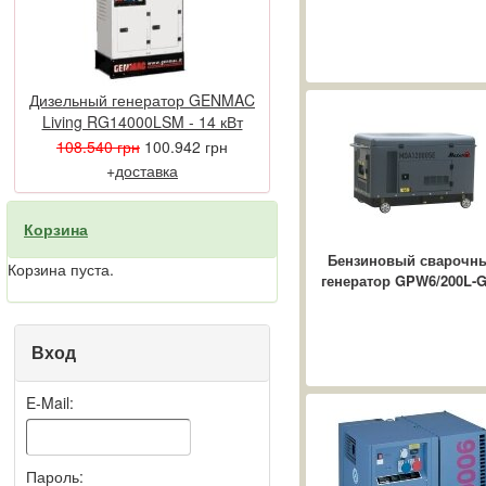
Самые частые
проблемные места в
сфере электроснабжения
...
Дизельный генератор GENMAC
Дизельные
Living RG14000LSM - 14 кВт
электростанции в
108.540 грн
100.942 грн
современном мире
В современной жизни
+
доставка
ежедневно необходимо
обеспечивать
Корзина
бесперебойной
работоспособностью
Бензиновый сварочн
Корзина пуста.
энергозависимые
генератор GPW6/200L-
приборы, ...
Вход
E-Mail:
Пароль: