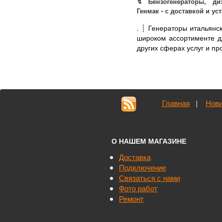
↯ Бензогенераторы, диз
Генмак - с доставкой и ус
.
┊ Генераторы итальянс
широком ассортименте дл
других сферах услуг и про
Главная
|
Нови
О НАШЕМ МАГАЗИНЕ
Доставка
Подключение
Связаться с нами
Фото работ
Ремонт