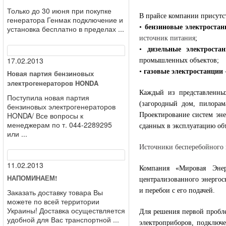
Только до 30 июня при покупке
В прайсе компании присутс
генератора Генмак подключение и
•
бензиновые электростан
установка бесплатно в пределах ...
источник питания
;
•
дизельные электроста
17.02.2013
промышленных объектов;
•
газовые электростанции
Новая партия бензиновых
электрогенераторов HONDA
Каждый из представленны
Поступила новая партия
(загородный дом, пилорам
бензиновых электрогенераторов
HONDA/ Все вопросы к
Проектирование систем эне
менеджерам по т. 044-2289295
сданных в эксплуатацию об
или ...
Источники бесперебойного
11.02.2013
Компания «Мировая Энер
НАПОМИНАЕМ!
централизованного энергос
и перебои с его подачей.
Заказать доставку товара Вы
можете по всей территории
Украины! Доставка осуществляется
Для решения первой пробле
удобной для Вас транспортной ...
электроприборов, подключ