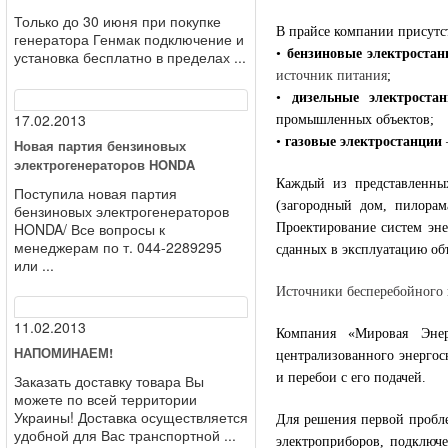
Только до 30 июня при покупке
В прайсе компании присутс
генератора Генмак подключение и
•
бензиновые электростан
установка бесплатно в пределах ...
источник питания
;
•
дизельные электроста
17.02.2013
промышленных объектов;
•
газовые электростанции
Новая партия бензиновых
электрогенераторов HONDA
Каждый из представленны
Поступила новая партия
(загородный дом, пилорам
бензиновых электрогенераторов
HONDA/ Все вопросы к
Проектирование систем эне
менеджерам по т. 044-2289295
сданных в эксплуатацию об
или ...
Источники бесперебойного
11.02.2013
Компания «Мировая Энер
НАПОМИНАЕМ!
централизованного энергос
и перебои с его подачей.
Заказать доставку товара Вы
можете по всей территории
Украины! Доставка осуществляется
Для решения первой пробле
удобной для Вас транспортной ...
электроприборов, подключ