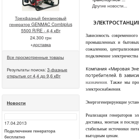
Другие новости...
Трехфазный бензиновый
ЭЛЕКТРОСТАНЦИИ
генератор GENMAC Combiplus
5500 R/RE - 4,4 кВт
Зависимость современного
24.300 грн
промышленных и бытовых 
+
доставка
сожалению, централизованн
подключение электричества
Все просмотренные товары
Компания «Мировая Энер
Результаты поиска:
3-фазные
потребителей. В завис
открытые от 4,4 до 9,6 кВт
назначения
. Также мы про
электроснабжения.
Новости
Энергогенерирующие устан
Реализация генераторов 
доставка, монтаж и послед
17.04.2013
стабильные источники пит
Подключение генератора
выгодным ценам.
бесплатно