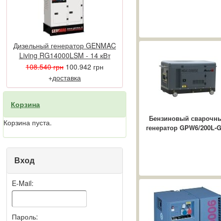
Самые частые
проблемные места в
сфере электроснабжения
...
Дизельный генератор GENMAC
Дизельные
Living RG14000LSM - 14 кВт
электростанции в
108.540 грн
100.942 грн
современном мире
В современной жизни
+
доставка
ежедневно необходимо
обеспечивать
Корзина
бесперебойной
работоспособностью
Бензиновый сварочн
Корзина пуста.
энергозависимые
генератор GPW6/200L-
приборы, ...
Вход
E-Mail:
Пароль: