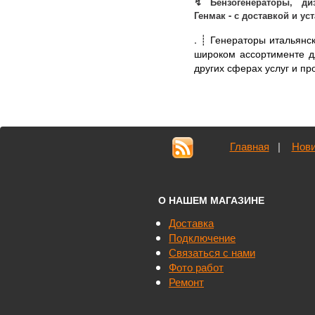
↯ Бензогенераторы, диз
Генмак - с доставкой и ус
.
┊ Генераторы итальянс
широком ассортименте дл
других сферах услуг и про
Главная
|
Нови
О НАШЕМ МАГАЗИНЕ
Доставка
Подключение
Связаться с нами
Фото работ
Ремонт