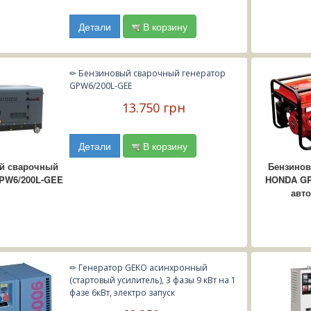
Детали
В корзину
✏ Бензиновый сварочный генератор
GPW6/200L-GEE
13.750 грн
Детали
В корзину
й сварочный
Бензинов
GPW6/200L-GEE
HONDA GP6
авт
✏ Генератор GEKO асинхронный
(стартовый усилитель), 3 фазы 9 кВт на 1
фазе 6кВт, электро запуск