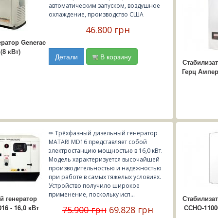
┆ 
ция
↯ Электростанция Honda
номинальная 11-12 кВт
Электростанции Kipor
стабилизаторы 
Н
- выбор
автоматическим запуском, воздушное
морского оборудования
┆ 
орея
↯ Электростанция Kipor
Газогенераторы Generac
стабилизаторы
У
- погрешность стабилизации
UPS (источников бесперебойного питания)
однофазные гене
охлаждение, производство США
Испания
↯ Электростанция Himoinsa
Электростанция Full Power
стабилизаторы 
Э
нормализаторы 0,5% погрешность
медицинского оборудования
трёхфазные генер
 Тайвань
↯ Электростанция Inmesol
Мини-Электростанции
стабилизаторы
Da
нормализаторы 1.0% погрешность
телекоммуникаций
46.800 грн
- применение
.0 кВт
) Испания
↯ Нормализаторы
Hyundai
стабилизаторы
М
нормализаторы 3.0% погрешность
систем связи
kVA
бытовые электрос
ран) Турция
Укртехнология
Генераторы Matari
стабилизаторы
Э
ератор Generac
нормализаторы 5.0% погрешность
игрушек
kVA
промышленные эл
ния
↯ Нормализаторы Элекс
Электростанция Power One
стабилизаторы 
Б
систем управления
- диапазон напряжения
еджерам за
(8 кВт)
0 kVA
- мощность
не) Турция
↯ Нормализаторы
Электростанция SDMO
стабилизаторы
Детали
В корзину
электронного оборудования
20 kVA
80-190 V
Быстро,
Альтернатива
Генераторы Himoinsa
стабилизаторы
Стабилиза
.
120-210 V
↯ Нормализаторы НОНС
Бесперебойники Riello
стабилизаторы 
нно. ..
Герц Ампер-
оры
160-230 V
Constanta
ИБП VIR-ELECTRIC
стабилизаторы
190-320 V
↯ Нормализаторы НОНС БРИЗ
Нормализаторы BREEZE
стабилизаторы
выбрать стабилизатор
↯ Нормализаторы НОНС
Стабилизаторы CALMER
стабилизаторы 
Calmer
все о стабилизаторах
Нормализаторы
промышленные
↯ Нормализаторы НОНС Shtell
выбрать стабилизатор
CONSTANTA
Все товары магазина
Стабилизаторы Flagman
Нормализаторы Normic
✏ Трёхфазный дизельный генератор
MATARI MD16 представляет собой
электростанцию мощностью в 16,0 кВт.
Модель характеризуется высочайшей
производительностью и надежностью
при работе в самых тяжелых условиях.
Устройство получило широкое
применение, поскольку исп...
й генератор
Стабилиза
6 - 16,0 кВт
ССНО-11000
75.900 грн
69.828 грн