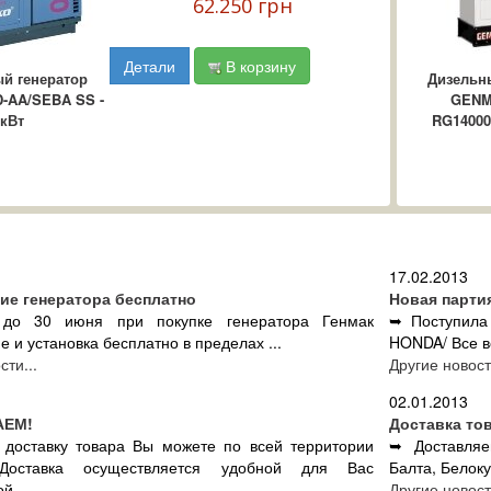
62.250 грн
Детали
В корзину
й генератор
Дизельн
-AA/SEBA SS -
GENM
 кВт
RG14000
17.02.2013
ие генератора бесплатно
Новая парти
до 30 июня при покупке генератора Генмак
➥ Поступила
 и установка бесплатно в пределах ...
HONDA/ Все во
сти...
Другие новости
02.01.2013
АЕМ!
Доставка тов
 доставку товара Вы можете по всей территории
➥ Доставляе
Доставка осуществляется удобной для Вас
Балта, Белоку
й ...
Другие новости