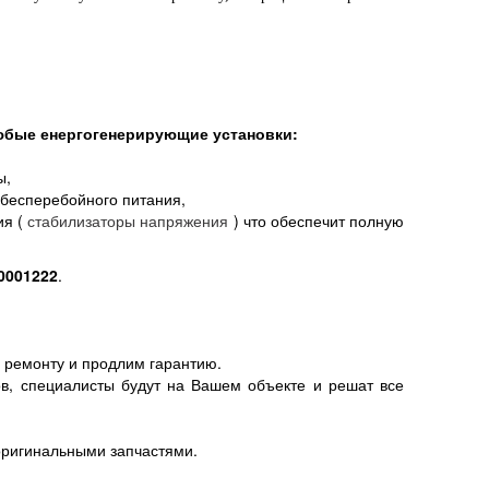
любые енергогенерирующие установки:
ы,
 бесперебойного питания,
я (
стабилизаторы напряжения
) что
обеспечит полную
0001222
.
о ремонту и продлим гарантию.
ов, специалисты будут на Вашем объекте и решат все
оригинальными запчастями.