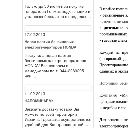
Только до 30 июня при покупке
В прайсе компа
генератора Генмак подключение и
•
бензиновые э
установка бесплатно в пределах ...
источник питан
•
дизельные э
17.02.2013
промышленных 
•
газовые элек
Новая партия бензиновых
электрогенераторов HONDA
Каждый из пре
Поступила новая партия
(загородный до
бензиновых электрогенераторов
HONDA/ Все вопросы к
Проектирование
менеджерам по т. 044-2289295
сданных в экспл
или ...
Источники бесп
11.02.2013
Компания «Мир
НАПОМИНАЕМ!
централизованн
и перебои с его 
Заказать доставку товара Вы
можете по всей территории
Украины! Доставка осуществляется
Для решения пе
удобной для Вас транспортной ...
электроприборо