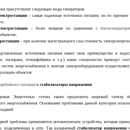
нии присутствуют следующие виды генераторов:
лектростанции
– самые надежные источники питания, но по причине
ия
;
лектростанции
– более мощные по сравнению с
бензогенератор
объектов;
тростанции
– при наличии магистрального газа стоимость электроэнерги
дставленных источников питания имеет свои преимущества и недост
м, пилорама, птицефабрика и т.д.) наши специалисты проведут соо
 систем энергоснабжения и монтаж электрооборудования осуществляют
уатацию объектов.
еребойного питания
и
стабилизаторы напряжения
овая Энергетика» готова также предложить широкий спектр об
ого энергоснабжения. Основными проблемами данной категории пользова
подачей.
рвой проблемы применяются автоматические устройства, которые привод
в, подключенных к сети. Так называемый
стабилизатор напряжения