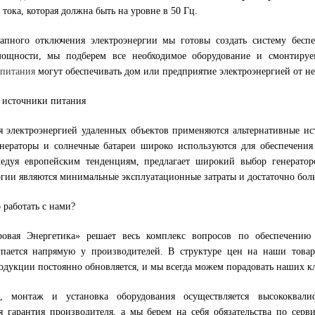
 тока, которая должна быть на уровне в 50 Гц.
апного отключения электроэнергии мы готовы создать систему бесп
мощности, мы подберем все необходимое оборудование и смонтиру
 питания
могут обеспечивать дом или предприятие электроэнергией от не
 источники питания
я электроэнергией удаленных объектов применяются альтернативные и
нераторы и солнечные батареи широко используются для обеспечени
ледуя европейским тенденциям, предлагает широкий выбор генерато
ргии являются минимальные эксплуатационные затраты и достаточно бол
 работать с нами?
овая Энергетика» решает весь комплекс вопросов по обеспечению п
пается напрямую у производителей. В структуре цен на наши товары
одукции постоянно обновляется, и мы всегда можем порадовать наших 
е, монтаж и установка оборудования осуществляется высококва
ся гарантия производителя, а мы берем на себя обязательства по се