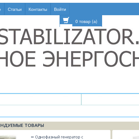
е
Статьи
Контакты
Войти
0 товар (а)
↯ Стабилизаторы напряжения
↯ ИБП / Бесперебо
Кар
йного питания ┆
 ┆
оры ┆
┆ Информация ┆
- выбор по мощности
┆ Батареи и аккумуляторы ┆
┆ Производители ┆
┆ Газовые генера
┆ Применение
┆ 
ЕНДУЕМЫЕ ТОВАРЫ
eral Electric
алия
↯ Электростанция Geko
номинальная 5-5,5 кВт
аккумуляторы серии CB
Батареи серии CB
Genmak (Генмак) И
бытовые стаби
С
┆ 
o
я
↯ Электростанция Genmac
номинальная 7-7,5 кВт
UPS GE General Electric
SDMO (СДМО) Фра
стабилизаторы
Н
применение
┆ 
 Electric
↯ Электростанция Glendale
номинальная 9-10 кВт
Генераторы Honda
Generac (Генерак)
стабилизаторы
С
✏ Однофазный генератор с
охранных и сигнальных систем