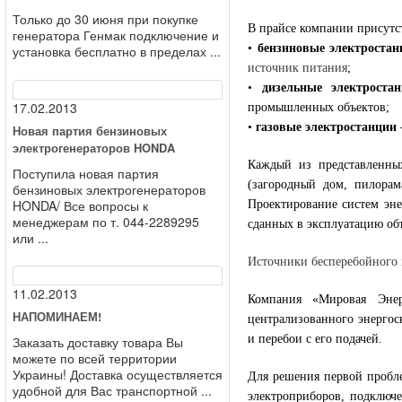
Только до 30 июня при покупке
В прайсе компании присутс
генератора Генмак подключение и
•
бензиновые электростан
установка бесплатно в пределах ...
источник питания
;
•
дизельные электроста
17.02.2013
промышленных объектов;
•
газовые электростанции
Новая партия бензиновых
электрогенераторов HONDA
Каждый из представленны
Поступила новая партия
(загородный дом, пилорам
бензиновых электрогенераторов
HONDA/ Все вопросы к
Проектирование систем эне
менеджерам по т. 044-2289295
сданных в эксплуатацию об
или ...
Источники бесперебойного
11.02.2013
Компания «Мировая Энер
НАПОМИНАЕМ!
централизованного энергос
и перебои с его подачей.
Заказать доставку товара Вы
можете по всей территории
Украины! Доставка осуществляется
Для решения первой пробле
удобной для Вас транспортной ...
электроприборов, подключ