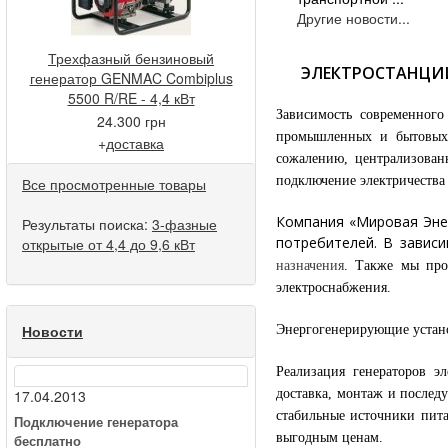
Другие новости...
Трехфазный бензиновый
ЭЛЕКТРОСТАНЦИИ
генератор GENMAC Combiplus
5500 R/RE - 4,4 кВт
Зависимость современного
24.300 грн
промышленных и бытовых 
+
доставка
сожалению, централизованн
подключение электричества
Все просмотренные товары
Компания «Мировая Энер
Результаты поиска:
3-фазные
потребителей. В завис
открытые от 4,4 до 9,6 кВт
назначения
. Также мы про
электроснабжения.
Новости
Энергогенерирующие устан
Реализация генераторов 
доставка, монтаж и послед
17.04.2013
стабильные источники пит
Подключение генератора
выгодным ценам.
бесплатно