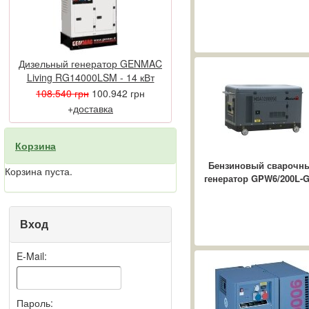
Самые частые
проблемные места в
сфере электроснабжения
...
Дизельный генератор GENMAC
Дизельные
Living RG14000LSM - 14 кВт
электростанции в
108.540 грн
100.942 грн
современном мире
В современной жизни
+
доставка
ежедневно необходимо
обеспечивать
Корзина
бесперебойной
работоспособностью
Бензиновый сварочн
Корзина пуста.
энергозависимые
генератор GPW6/200L-
приборы, ...
Вход
E-Mail:
Пароль: