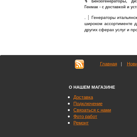
↯ Бензогенераторы, диз
Генмак - с доставкой и ус
.
┊ Генераторы итальянс
широком ассортименте дл
других сферах услуг и про
Главная
|
Нови
О НАШЕМ МАГАЗИНЕ
Доставка
Подключение
Связаться с нами
Фото работ
Ремонт