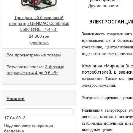
Другие новости...
Трехфазный бензиновый
ЭЛЕКТРОСТАНЦИИ
генератор GENMAC Combiplus
5500 R/RE - 4,4 кВт
Зависимость современного
24.300 грн
промышленных и бытовых 
+
доставка
сожалению, централизованн
подключение электричества
Все просмотренные товары
Компания «Мировая Энер
Результаты поиска:
3-фазные
потребителей. В завис
открытые от 4,4 до 9,6 кВт
назначения
. Также мы про
электроснабжения.
Новости
Энергогенерирующие устан
Реализация генераторов 
доставка, монтаж и послед
17.04.2013
стабильные источники пит
Подключение генератора
выгодным ценам.
бесплатно