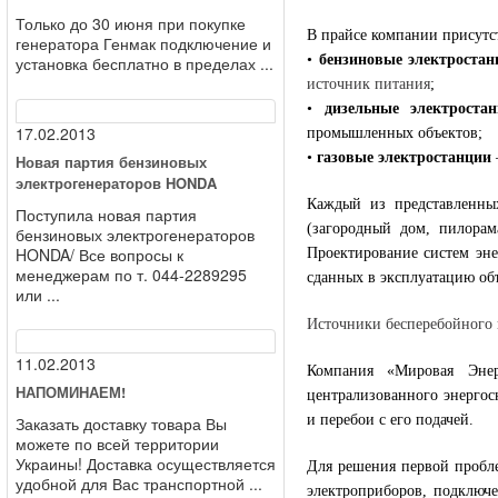
Только до 30 июня при покупке
В прайсе компании присутс
генератора Генмак подключение и
•
бензиновые электростан
установка бесплатно в пределах ...
источник питания
;
•
дизельные электроста
17.02.2013
промышленных объектов;
•
газовые электростанции
Новая партия бензиновых
электрогенераторов HONDA
Каждый из представленны
Поступила новая партия
(загородный дом, пилорам
бензиновых электрогенераторов
HONDA/ Все вопросы к
Проектирование систем эне
менеджерам по т. 044-2289295
сданных в эксплуатацию об
или ...
Источники бесперебойного
11.02.2013
Компания «Мировая Энер
НАПОМИНАЕМ!
централизованного энергос
и перебои с его подачей.
Заказать доставку товара Вы
можете по всей территории
Украины! Доставка осуществляется
Для решения первой пробле
удобной для Вас транспортной ...
электроприборов, подключ