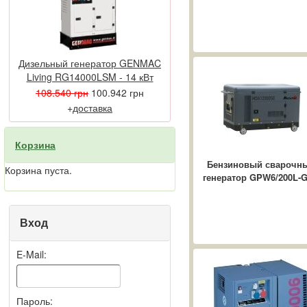
Самые частые
проблемные места в
сфере электроснабжения
...
Дизельный генератор GENMAC
Дизельные
Living RG14000LSM - 14 кВт
электростанции в
108.540 грн
100.942 грн
современном мире
В современной жизни
+
доставка
ежедневно необходимо
обеспечивать
Корзина
бесперебойной
работоспособностью
Бензиновый сварочн
Корзина пуста.
энергозависимые
генератор GPW6/200L-
приборы, ...
Вход
E-Mail:
Пароль: