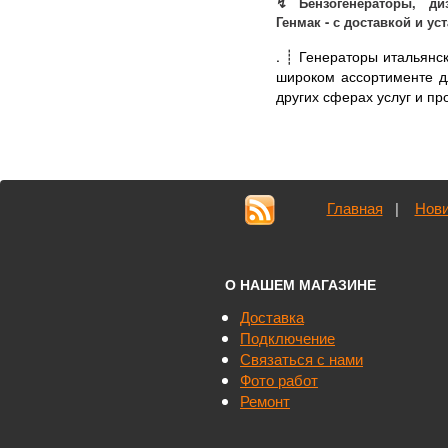
↯ Бензогенераторы, диз
Генмак - с доставкой и ус
.
┊ Генераторы итальянс
широком ассортименте дл
других сферах услуг и про
Главная
|
Нови
О НАШЕМ МАГАЗИНЕ
Доставка
Подключение
Связаться с нами
Фото работ
Ремонт