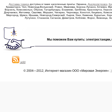
Доставка товара
доступна в такие населенные пункты: Украина,
Днепропетровск
,
Ка
Краматорск, Чоп, Новоград-Волынский, Ровно, Макеевка, Борзна Луганск, Алчевск, Му
Ворзель, Комсомольск, Обухов, Татарбунары, Енакиево, Гребёнка, Краснокутск, Херсо
Докучаевск, Житомир, Свалява, Моршин, Чигирин, Черновцы, Конотоп, Кицмань, Комсомо
Миргород, Шумск, Иршава, Новгород-Северский, Хыров, Узин, Каменка, Бурштын, Хер
Лутугино, Стаханов, Сатанов, Димитров, Коблево, Форос, Вижница, З
Мы поможем Вам купить: электростанции, 
add
© 2004—2012, Интернет-магазин ООО «Мировая Энергия»:
Э