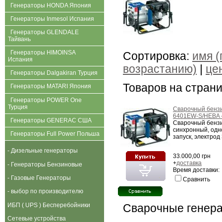
Генераторы HONDA Япония
Генераторы Inmesol Испания
Генераторы GLENDALE
Тайвань
Генераторы HIMOINSA
Сортировка:
имя (
Испания
возрастанию)
|
це
Генераторы Dalgakiran Турция
Товаров на стран
Генераторы MATARI Япония
Генераторы POWER One
Турция
Сварочный бенз
6401EW-S/HEBA -
Генераторы GENERAC США
Сварочный бенз
синхронный, одн
Генераторы Full Power Польша
запуск, электрод
- Дизельные генераторы
33.000,00 грн
+
доставка
- Генераторы Бензиновые
Время доставки: 
- Газовые Генераторы
Сравнить
- выбор по производителю
ИБП ( UPS ) Бесперебойники
Сварочные генера
Сетевые устройства