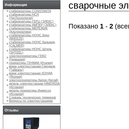
сварочные эл
Информация
стабилизаторы CONSTANTA
стабилизаторы НСН
(УкрТехнология)
стабилизаторы ГЕРЦ (ЭЛЕКС)
Показано
1
-
2
(все
стабилизаторы АМПЕР (ЭЛЕКС)
стабилизаторы МЕРЕЖИК
(Альтернатива)
стабилизаторы НОНС Бриз
(BREEZE)
стабилизаторы НОНС Кальмер
(CALMER)
стабилизаторы НОНС Штиль
(SHTEEL)
электрогенераторы ГЕКО
(Германия)
генераторы ГЕНМАК (Италия)
мини-электростанции Глендале
(Тайвань)
мини электростанции ХОНДА
(Япония)
электрогенераторы Кипор (Китай)
дизель электростанции HIMOINSA
(Испания)
дизель генераторы Инмесол
(Испания)
Словарь технических терминов
Вопросы по электростанциям
Отзывы