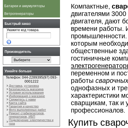
Компактные,
свар
Батареи и аккумуляторы
двигателями 3000
Ветрогенераторы
двигателя, дают 
Быстрый заказ
времени работы. 
Укажите код товара.
промышленности. 
которым необходи
общественные зда
Производитель
гостиничные комп
электрогенератор
Узнайте больше
переменном и пост
Телефон: 044-2289395(97) 093-
работы
сварочны
0001222
Доставка, установка
однофазных и тр
Безопасность магазина
Условия использования
характеристики мо
Информация о магазине
Свяжитесь с нами
сварщикам, так и
Карта сайта
Гарантия и качество
профессионалов.
Фото выполненных работ
Ремонт стабилизаторов,
генераторов, ИБП
Купить сваро
Подключение электричества и
газа