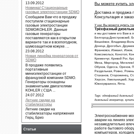
13.09.2012
Вы можете купить эле
Новинка! Стационарные
газовые электростанции SDMO
Доставка и продажа 
Консультация и заказ
Сообщаем Вам что в продажу
поступили стационарные
газовые электростанции
У нас Вы можете купить то
Трёхфазный дизельн
SDMO/KOHLER. Данные
газовые генераторы
и мы доставим его Вам в л
поставляются как в открытом
Белгород-Днестровский, Б
варианте так и в всепогодном,
Вишнёвое, Владимир-Волын
шумозащитном кожухе. ...
Донецк, Дрогобыч, Дружко
Франковск, Измаил, Изюм, 
23.08.2012
Комсомольск, Конотоп, Кон
Новая линейка генераторов от
Кременчуг, Кривой Рог, Кр
SDMO
Мена, Миргород, Могилев-
В продаже появились
Обухов, Одесса, Орехов, П
портативные
Раздельная, Ровно, Ромны
миниэлектростанции от
Стаханов, Сторожинец, Стр
французкой компании SDMO.
Херсон, Хмельницкий, Хор
Генераторы оснащены
Южноукраинск, Ялта.
знаменитыми двигателями
KOHLER ( США ...
24.07.2012
Tags: однофазный дизельный
Летние скидки на
дизельный генератор, купить
стабилизаторы
Летние скидки на
стабилизаторы напряжения
Электроснабжение мож
Герц, Бриз
аварии на линиях элек
незамедлительно влеч
работе бытового обору
Статьи
компьютеров, холодиль