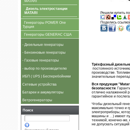
MATARI
Дизель электростанции
MATARI
Решили купить по
Поделись ссылкой
Генераторы POWER One
Турция
Генераторы GENERAC США
- Дизельные генераторы
- Бензиновые генераторы
- Газовые генераторы
Трёхфазный дизельн
- выбор по производителю
постоянного источник
производстве. Топливн
ИБП ( UPS ) Бесперебойники
значительные перепад
Вся продукция "Matar
Сетевые устройства
безопасности
. Гарант
Батареи и аккумуляторы
отлично налаженной р
гарантийное и послег
Ветрогенераторы
Чтобы дизельный гене
максимально точно и г
Поиск
электроприборы, кото
машины и …) имеют пу
техникой, конечно-же,
не допускать ситуаций