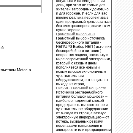
актуальна и на сегодняшний
день, при этом не только для
жителей загородных домов, но
и для горожан. И если для вас
вполне реальна перспектива в
один прекрасный день остаться
без электроэнергии, значит вам
нужно хорошо ...
Грамотный выбор ИБП
Грамотный выбор источника
бесперебойного питания -
ИБП/UPS Выбор ИБП ( источник
ой.
бесперебойного питания ) –
непростая задача, поскольку в
мире современной электроники,
который с каждым днем
пополняется все новым и
льством Matari в
новым высокотехнологичным
чувствительным
оборудованием, его защита от
выхода из строя, ...
UPS/ИБП большой мощности
Источники бесперебойного
питания большой мощности –
наиболее надежный способ
предохранить высокоточное и
чувствительное оборудование
от выхода из строя, а важную
электронную информацию – от
потерь, вызванных резкими
перепадами напряжения в
электросети или прекращением