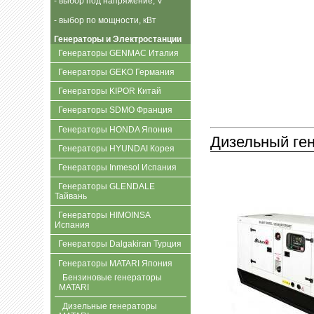
- выбор под напряжение, V
- выбор по мощности, кВт
Генераторы и Электростанции
Генераторы GENMAC Италия
Генераторы GEKO Германия
Генераторы KIPOR Китай
Генераторы SDMO Франция
Генераторы HONDA Япония
Дизельный ген
Генераторы HYUNDAI Корея
Генераторы Inmesol Испания
Генераторы GLENDALE
Тайвань
Генераторы HIMOINSA
Испания
Генераторы Dalgakiran Турция
Генераторы MATARI Япония
Бензиновые генераторы
MATARI
Дизельные генераторы