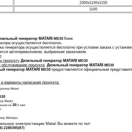
2300х1100х1150
1100
изельный генератор MATARI
Киев
MD30
атора осуществляется бесплатно.
вка генератора осуществляется бесплатно при условии заказа с установк
тся автоперевозчиком, выбранным заказчиком.
с
 к продукту
Дизельный
генератор MATARI
MD30
е обслуживание продукта
Дизельный
генератор MATARI
MD
30
ный
генератор MATARI
предоставляется официальным представите
MD
30
и варианты написания продукта:
ратор Matari
D
30
р Matari
30
ьная на
,0 квт
i
атор Матари
зельную электростанцию Matari Вы можете по тел:
4) 2289395(97)