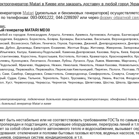
ктрогенератор Matari в Киеве или заказать доставку в любой город Укра
генераторов
Matari
(дизельных и бензиновых генераторов) осуществляетс
 по телефонам: 093-0001222, 044-2289397 или через
форму обратной свя
вар:
ый генератор MATARI
MD
30
юбой из городов: Александрия, Алушта, Алчевск, Армянск, Артемовск, Ахтырка, Бахчисарай
ердичев, Бердянск, Борисполь, Боярка, Бровары, Васильевка, Васильков, Верхнеднепровск
ский, Вознесенск, Гайсин, Геническ, Глухов, Горловка, Джанкой, Днепродзержинск, Днепр
вка, Дубно, Дунаевцы, Евпатория, Енакиево, Желтые Воды, Житомир, Жмеринка, Запорожь
Ильичевск, Калуш, Каменец-Подольский, Каменка-Днепровская, Каховка, Керчь, Киев, Киров
стантиновка, Коростень, Коростышев, Костополь, Котовск, Краматорск, Красноармейск, Кр
олевец, Кузнецовск, Лисичанск, Лозовая, Лубны, Луганск, Луцк, Львов, Макеевка, Марганец
Подольский, Мукачево, Надвирна, Нежин, Николаев, Никополь, Новая Каховка, Нововолынск
авлоград, Первомайск, Первомайск, Переяслав-Хмельницкий, Пирятин, Пологи, Полтава, Пр
, Саки, Самбор, Свердловск, Севастополь, Северодонецк, Симферополь, Славута, Славутич
ый, Судак, Сумы, Тальное, Тернополь, Торез, Трускавец, Ужгород, Умань, Фастов, Феодоси
ол, Хуст, Червоноград, Черкассы, Чернигов, Черновцы, Шепетовка, Шостка, Шпола, Щелкин
 электрогенератор, подключение дизельного генератора миниэлектростанции, однофазный дизель-
 дизельный генератор Matari в киеве
ет быть нестабильно или не соответствовать требованиям ГОСТа по самым
тропередач и подстанциях, устаревшее оборудование, перегрузка линий и т.п.
ет за собой сбои в работе автономного тепло и водоснабжение, вызывает с
дования: отключения и поломки бытовых газовых котлов, водяных насосов, т
ников, охранных систем, кондиционеров, и т.п.