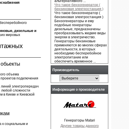
альтернативного ...
роснабжения
Что такое бензогенератор (
бензиновая электростанция )
Что такое бензогенератор (
бензиновая электростанция )
Бензогенераторы и ему
 бесперебойного
подобные генераторы
дизельные, предназначены
иновые, дизельные и
преобразовывать жидкие виды
ших мировых
энергии в электричество.
Генераторы бензиновые
нтажных
применяются во многих сферах
деятельности, в которых
необходимо бесперебойное
электропитание или
обеспечить временное ...
обьекты
Производитель
ого объема
е проектов подключения
а линий электропередач
Информация о производителе
 любой сложности
м в Киеве и Киевской
икам
Генераторы Matari
а к социальным и
Другие товары данного