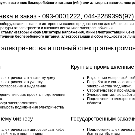
нужен источник бесперебойного питания (ибп) или альтернативного элект
вка и заказ - 093-0001222, 044-2289395(97)
ооборудование в нашем интернет-магазине предназначено для обеспечения
ратуры от электросети и внешних источников электроснабжения.
:
стабилизаторы и нормализаторы напряжения, мини электростанции, бенз
сточники бесперебойного питания, электростанции любой мощности
от луч
электричества и полный спектр электромо
м
Крупные промышленные 
 электричества к частному дому
Выделение мощностей люб
электричества к участку
Разработка и согласовани
 согласование и выделение
электричества "под ключ".
Строительство и прокладк
орогие типовые проекты подключения
Электромонтажные работы
а.
Подключение к электросетя
услуг электромонтажа
области
тоимость подключения электричества
нему бизнесу
Государственным заказч
 электричества к автосервисам кафе,
Подключение электричеств
 свободным помещениям.
бытовым обьектам