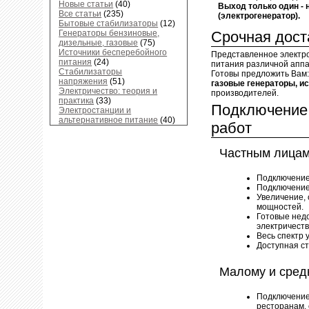
Новые статьи
(40)
Выход только один - 
Все статьи
(235)
(электрогенератор).
Бытовые стабилизаторы
(12)
Генераторы бензиновые,
Срочная доста
дизельные, газовые
(75)
Источники бесперебойного
Представленное электр
питания
(24)
питания различной аппа
Стабилизаторы
Готовы предложить Вам
напряжения
(51)
газовые генераторы, и
Электричество: теория и
производителей.
практика
(33)
Подключение 
Электростанции и
альтернативное питание
(40)
работ
Частным лица
Подключение
Подключение 
Увеличение,
мощностей.
Готовые нед
электричеств
Весь спектр 
Доступная с
Малому и сред
Подключение
ресторанам,