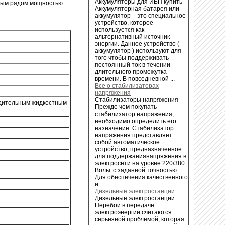
Аккумуляторы для ИБП купить
ьным рядом мощностью
Аккумуляторная батарея или
аккумулятор – это специальное
устройство, которое
используется как
альтернативный источник
энергии. Данное устройство (
аккумулятор ) используют для
того чтобы поддерживать
постоянный ток в течении
длительного промежутка
времени. В повседневной ...
Все о стабилизаторах
напряжения
Стабилизаторы напряжения
удительным жидкостным
Прежде чем покупать
стабилизатор напряжения,
необходимо определить его
назначение. Стабилизатор
напряжения представляет
собой автоматическое
устройство, предназначенное
для поддержаниянапряжения в
электросети на уровне 220/380
Вольт с заданной точностью.
Для обеспечения качественного
и ...
Дизельные электростанции
Дизельные электростанции
Перебои в передаче
электроэнергии считаются
серьезной проблемой, которая