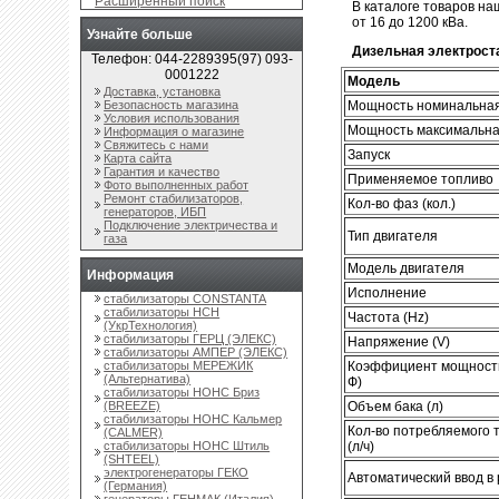
Расширенный поиск
В каталоге товаров н
от 16 до 1200 кВа.
Узнайте больше
Дизельная электроста
Телефон: 044-2289395(97) 093-
0001222
Модель
Доставка, установка
Мощность номинальная
Безопасность магазина
Условия использования
Мощность максимальная
Информация о магазине
Свяжитесь с нами
Запуск
Карта сайта
Гарантия и качество
Применяемое топливо
Фото выполненных работ
Ремонт стабилизаторов,
Кол-во фаз (кол.)
генераторов, ИБП
Подключение электричества и
Тип двигателя
газа
Модель двигателя
Информация
Исполнение
стабилизаторы CONSTANTA
стабилизаторы НСН
Частота (Hz)
(УкрТехнология)
стабилизаторы ГЕРЦ (ЭЛЕКС)
Напряжение (V)
стабилизаторы АМПЕР (ЭЛЕКС)
Коэффициент мощности
стабилизаторы МЕРЕЖИК
(Альтернатива)
Ф)
стабилизаторы НОНС Бриз
Объем бака (л)
(BREEZE)
стабилизаторы НОНС Кальмер
Кол-во потребляемого 
(CALMER)
(л/ч)
стабилизаторы НОНС Штиль
(SHTEEL)
электрогенераторы ГЕКО
Автоматический ввод в 
(Германия)
генераторы ГЕНМАК (Италия)