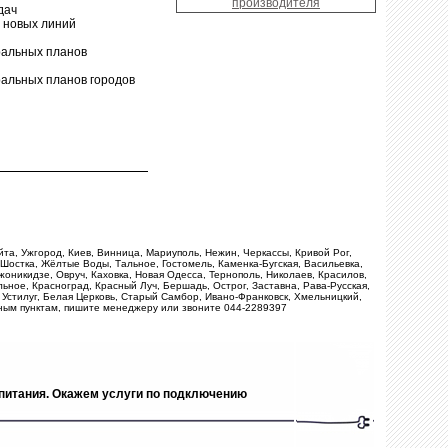
производителя
дач
а новых линий
ральных планов
ральных планов городов
айта, Ужгород, Киев, Винница, Мариуполь, Нежин, Черкассы, Кривой Рог,
 Шостка, Жёлтые Воды, Тальное, Гостомель, Каменка-Бугская, Васильевка,
оникидзе, Овруч, Каховка, Новая Одесса, Тернополь, Николаев, Красилов,
ьное, Красноград, Красный Луч, Бершадь, Острог, Заставна, Рава-Русская,
 Устилуг, Белая Церковь, Старый Самбор, Ивано-Франковск, Хмельницкий,
ьным пунктам, пишите менеджеру или звоните 044-2289397
 питания. Окажем услуги по подключению