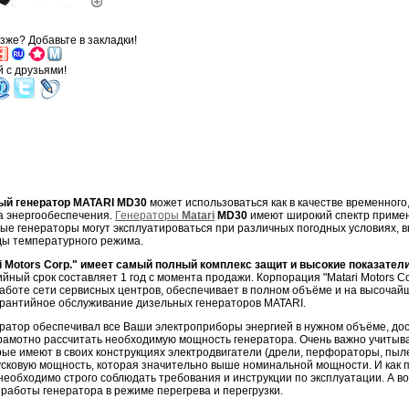
зже? Добавьте в закладки!
'
 с друзьями!
ый генератор MATARI MD30
может использоваться как в качестве временного, 
а энергообеспечения.
Генераторы
Matari
MD30
имеют широкий спектр примене
ые генераторы могут эксплуатироваться при различных погодных условиях, 
ы температурного режима.
i Motors Corp." имеет самый полный комплекс защит и высокие показатели
ийный срок составляет 1 год с момента продажи. Корпорация "Matari Motors Co
аботе сети сервисных центров, обеспечивает в полном объёме и на высочай
арантийное обслуживание дизельных генераторов MATARI.
ратор обеспечивал все Ваши электроприборы энергией в нужном объёме, дос
рамотно рассчитать необходимую мощность генератора. Очень важно учитыва
рые имеют в своих конструкциях электродвигатели (дрели, перфораторы, пыл
сковую мощность, которая значительно выше номинальной мощности. И как п
 необходимо строго соблюдать требования и инструкции по эксплуатации. А в
 работы генератора в режиме перегрева и перегрузки.