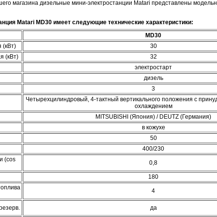
ашего магазина дизельные мини-электростанции Matari представлены модел
нция Matari
MD30
имеет следующие технические характеристики:
MD30
 (кВт)
30
 (кВт)
32
электростарт
дизель
3
Четырехцилиндровый, 4-тактный вертикального положения с прин
охлаждением
MITSUBISHI (Япония) / DEUTZ (Германия)
в кожухе
50
400/230
 (cos
0,8
180
топлива
4
резерв.
да