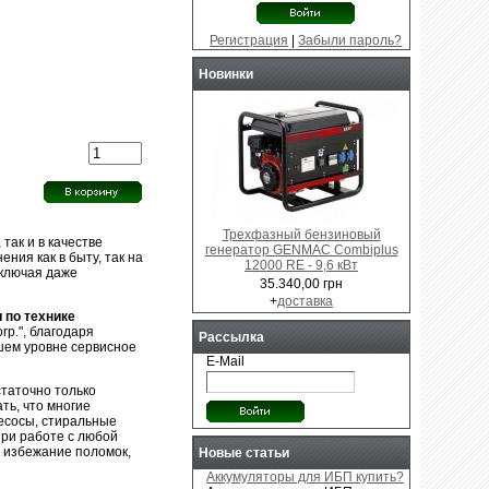
Регистрация
|
Забыли пароль?
Новинки
Трехфазный бензиновый
так и в качестве
генератор GENMAC Combiplus
ния как в быту, так на
12000 RE - 9,6 кВт
включая даже
35.340,00 грн
+
доставка
 по технике
rp.", благодаря
Рассылка
шем уровне сервисное
E-Mail
таточно только
ть, что многие
есосы, стиральные
ри работе с любой
о избежание поломок,
Новые статьи
Аккумуляторы для ИБП купить?