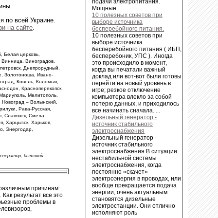
подачи электропитания.
ины.
Мощные ...
10 полезных советов при
я по всей Украине.
выборе источника
зи на сайте
.
бесперебойного питания.
10 полезных советов при
выборе источника
бесперебойного питания ( ИБП,
, Белая церковь,
бесперебоник, УПС ). Иногда
, Винница, Виноградов,
это происходило в момент,
опетровск, Днепрорудный,
когда вы печатали важный
е, Золотоноша, Ивано-
доклад или вот-вот были готовы
оград, Ковель, Коломыя,
перейти на новый уровень в
аснодон, Красноперекопск,
игре; резкое отключение
, Мариуполь, Мелитополь,
компьютера влекло за собой
, Новоград – Волынский,
потерю данных, и приходилось
илуки, Рава-Русская,
все начинать сначала. ...
, Славянск, Смела,
Дизельный генератор -
я, Харцызск, Харьков,
источник стабильного
о, Энергодар,
электроснабжения
Дизельный генератор -
источник стабильного
электроснабжения В ситуации
генератор, бытовой
нестабильной системы
электроснабжения, когда
постоянно «скачет»
электроэнергия в проводах, или
вообще прекращается подача
 различным причинам:
энергии, очень актуальным
 Как результат все это
становятся дизельные
ерьезные проблемы в
электростанции. Они отлично
елевизоров,
исполняют роль