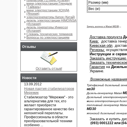
Размер (мм)
мини-электростанции Глендале
(Тайвань)
Вес (кг)
мини электростанции ХОНДА
(Япония)
электрогенераторы Кипор (Китай)
дизель электростанции HIMOINSA
(Испания)
Задать вопрос о Matari
MD30
...
дизель генераторы Инмесол
(Испания)
Словарь технических терминов
Доставка продукта
Д
Вопросы по электростанциям
Киев:
доставка генер
Киевская обл
. доста
Отзывы
Регионы:
осуществляе
Инструкции и серви
Заказать инструкцию
Заказать техническо
Гарантия
на
Дизель
Оставить отзыв!
Украине.
Новости
Возможные названия 
13.09.2012
Трёхфазный дизельный гене
Новая партия стабилизаторов
30
MD
Мережик
M
Дизель-генератор Matari
Cтабилизатор "Мережик" - это
Дизельный электрогенерато
альтернатива для тех, кто
мини-электростанция дизел
желает приобрести
топливный генератор Matar
MD
30
гарантированное качество без
непонятной переплаты.
японский дизельный генер
Профессионалы в области
Заказать и купить ди
преобразовательной техники
(093) 0001222 или (04
особенно ...