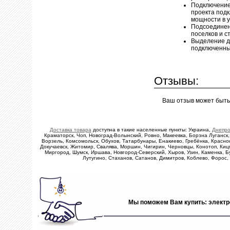
Подключение 
проекта под
мощности в 
Подсоединен
поселков и 
Выделение д
подключенны
Отзывы:
Ваш отзыв может быть
Доставка товара
доступна в такие населенные пункты: Украина,
Днепро
Краматорск, Чоп, Новоград-Волынский, Ровно, Макеевка, Борзна Луганск,
Ворзель, Комсомольск, Обухов, Татарбунары, Енакиево, Гребёнка, Красно
Докучаевск, Житомир, Свалява, Моршин, Чигирин, Черновцы, Конотоп, Кицм
Миргород, Шумск, Иршава, Новгород-Северский, Хыров, Узин, Каменка, Б
Лутугино, Стаханов, Сатанов, Димитров, Коблево, Форос
Мы поможем Вам купить: электро