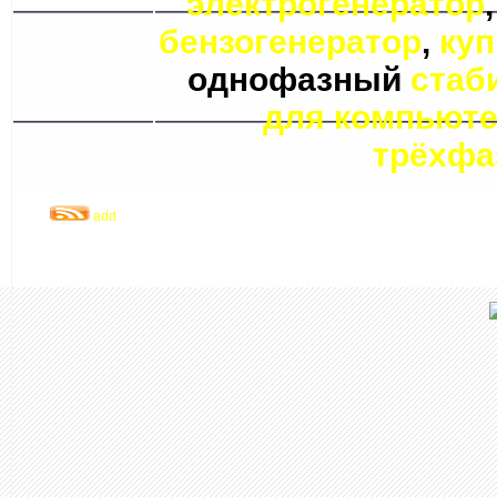
электрогенератор
бензогенератор
,
куп
однофазный
стаб
для компьют
трёхфа
add