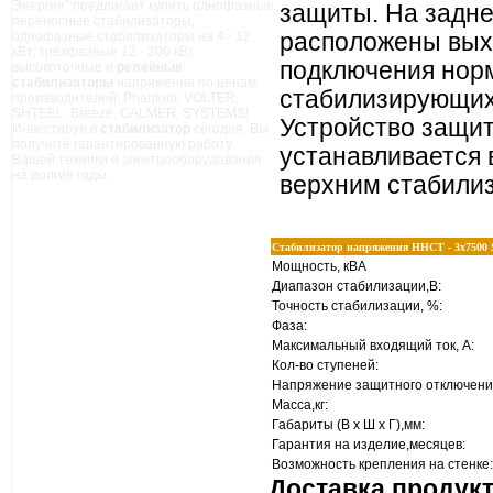
Энергия" предлагает купить однофазные
защиты. На задн
переносные стабилизаторы,
однофазные стабилизаторы на 4 - 12
расположены вых
кВт, трехфазные 12 - 200 кВт
подключения нор
высокоточные и
релейные
стабилизаторы
напряжения по ценам
стабилизирующих
производителей: Phantom, VOLTER,
SHTEEL, Breeze, CALMER, SYSTEMS!
Устройство защи
Инвестируя в
стабилизатор
сегодня, Вы
получите гарантированную работу
устанавливается 
Вашей техники и электрооборудования
на долгие годы.
верхним стабили
Стабилизатор напряжения ННСТ - 3х7500
Мощность, кВА
Диапазон стабилизации,В:
Точность стабилизации, %:
Фаза:
Максимальный входящий ток, А:
Кол-во ступеней:
Напряжение защитного отключения
Масса,кг:
Габариты (В х Ш х Г),мм:
Гарантия на изделие,месяцев:
Возможность крепления на стенке
Доставка продук