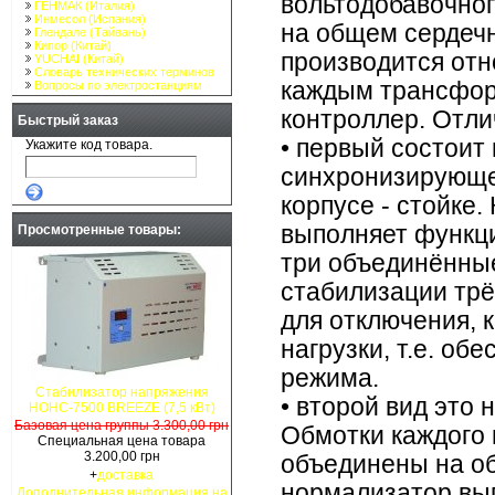
вольтодобавочног
ГЕНМАК (Италия)
Инмесол (Испания)
на общем сердеч
Глендале (Тайвань)
Кипор (Китай)
производится отн
YUCHAI (Китай)
Словарь технических терминов
каждым трансфор
Вопросы по электростанциям
контроллер. Отл
Быстрый заказ
• первый состоит
Укажите код товара.
синхронизирующе
корпусе - стойке
выполняет функц
Просмотренные товары:
три объединённы
стабилизации тр
для отключения, 
нагрузки, т.е. о
режима.
Стабилизатор напряжения
• второй вид это
НОНС-7500 BREEZE (7,5 кВт)
Базовая цена группы 3.300,00 грн
Обмотки каждого
Специальная цена товара
3.200,00 грн
объединены на об
+
доставка
нормализатор вы
Дополнительная информация на