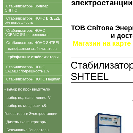
электростанции,
Стабилизаторы Вольтер
СНПТО
Стабилизаторы НОНС BREEZE
5% погрешность
ТОВ Свiтова Энерг
Стабилизаторы НОНС
и дост
NORMIC 5% погрешность
Магазин на карте
Стабилизаторы НОНС SHTEEL
однофазные стабилизаторы
трёхфазные стабилизаторы
Стабилизатор
Стабилизаторы НОНС
CALMER погрешность 1%
SHTEEL
Стабилизаторы НОНС Flagman
- выбор по производителю
- выбор под напряжение, V
- выбор по мощности, кВт
Генераторы и Электростанции
- Дизельные генераторы
- Бензиновые Генераторы