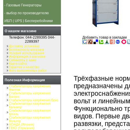
- Газовые Генераторы
- выбор по производителю
ИБП ( UPS ) Бесперебойники
О нашем магазине
Добавить товар в закладки
Телефон: 044-2289395 044-
2289397
'
Доставка, установка
Безопасность магазина
Условия использования
Информация о магазине
Свяжитесь с нами
Карта сайта
Гарантия и качество
Фото выполненных работ
Трёхфазные норм
Полезная Информация
предназначены дл
Стабилизаторы напряжения
Фантом
электроснабжени
Стабилизаторы напряжения
Баланс
вольт и линейным
Стабилизаторы напряжения Бриз
Стабилизаторы напряжения
Функционально т
Кальмер
Стабилизаторы напряжения
Штиль
видов. Первые дв
Стабилизаторы напряжения
Вольтер
развязки, предс
ХОНДА (Япония)
ГЕКО (Германия)