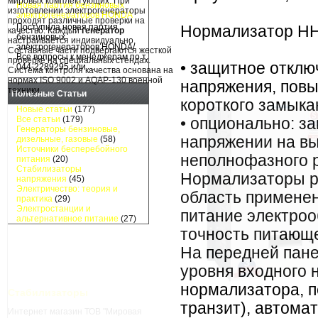
Новая партия бензиновых
электрогенераторов HONDA
Поступила новая партия
Нормализатор НН
бензиновых
электрогенераторов HONDA/
Все вопросы к менеджерам по т.
• защитное отклю
044-2289295 или ...
напряжения, пов
Полезные Статьи
короткого замыкан
Новые статьи
(177)
Все статьи
(179)
• опционально: 
Генераторы бензиновые,
напряжении на вы
дизельные, газовые
(58)
Источники бесперебойного
неполнофазного 
питания
(20)
Стабилизаторы
Нормализаторы р
напряжения
(45)
Электричество: теория и
область применен
практика
(29)
Электростанции и
питание электроо
альтернативное питание
(27)
точность питающе
На передней пан
уровня входного 
нормализатора, п
Стабилизаторы
транзит), автома
Интернет магазин ТОВ "Мировая