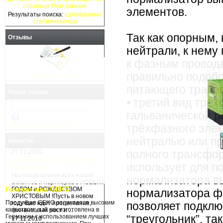
странице Мои данные
элементов.
Результаты поиска:
однофазные
стабилизаторы
Так как опорным, 
Отзывы
нейтрали, к нему
к фазным провода
правильно подобр
Оставить отзыв!
питающего транс
Поиск товара
• третий вид трё
гальванической р
трёхфазного элек
Расширенный поиск
нейтралью или пр
Новости
полного трансфор
27.12.2010
С Новым годом и Рождеством
использует для п
Христовым!
Мы поздравляем всех наших
нормализатора вы
клиентов и партнеров с НОВЫМ
ГОДОМ и РОЖДЕСТВОМ
нормализатора фо
ХРИСТОВЫМ !Пусть в новом
году Вас ждет процветание,
позволяет подклю
финансовый рост и ...
“треугольник”, так
17.11.2010