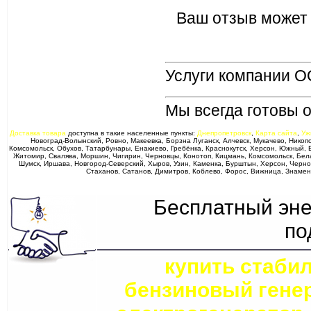
Ваш отзыв может
Услуги компании O
Мы всегда готовы 
Доставка товара
доступна в такие населенные пункты:
Днепропетровск
,
Карта сайта
,
Уж
Новоград-Волынский, Ровно, Макеевка, Борзна Луганск, Алчевск, Мукачево, Никоп
Комсомольск, Обухов, Татарбунары, Енакиево, Гребёнка, Краснокутск, Херсон, Южный, Б
Житомир, Свалява, Моршин, Чигирин, Черновцы, Конотоп, Кицмань, Комсомольск, Белая
Шумск, Иршава, Новгород-Северский, Хыров, Узин, Каменка, Бурштын, Херсон, Черно
Стаханов, Сатанов, Димитров, Коблево, Форос, Вижница, Знамен
Бесплатный эне
по
купить стаби
бензиновый гене