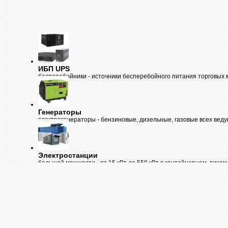
ИБП UPS
бесперебойники
- источники бесперебойного питания торговых ма
Генераторы
электрогенераторы
- бензиновые, дизельные, газовые всех веду
Электростанции
большой мощности
- от 15 кВт до 550 кВт в контейнерном, тихом 
Dalgakiran из Турции
Электрогенераторы
- дизельные, бензиновые по доступным цена