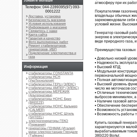
Узнайте больше
атмосферу при их рабо
Телефон: 044-2289395(97) 093-
Покупателями газогене
0001222
владельцы обычных жилы
Доставка, установка
зарекомендовали себя 
Безопасность магазина
Условия использования
условий жизни. Высокая
Информация о магазине
Свяжитесь с нами
Генератор газовый раб
Карта сайта
энергию в электрическу
Гарантия и качество
виде природного газа, и
Фото выполненных работ
Ремонт стабилизаторов,
генераторов, ИБП
Преимущества газовых 
Подключение электричества и
газа
• Довольно низкий уров
• Надежность эксплуата
Информация
• Высокий КПД;
• Модульная конструкц
стабилизаторы CONSTANTA
первоначальной мощнос
стабилизаторы НСН
• Полная автоматизаци
(УкрТехнология)
• Высокий уровень функ
стабилизаторы ГЕРЦ (ЭЛЕКС)
стабилизаторы АМПЕР (ЭЛЕКС)
число же моточасов сос
стабилизаторы МЕРЕЖИК
• Отличные технические
(Альтернатива)
выбросов минимален, а 
стабилизаторы НОНС Бриз
• Наличие газовой авто
(BREEZE)
• Обеспечение беспере
стабилизаторы НОНС Кальмер
• Возможность установк
(CALMER)
стабилизаторы НОНС Штиль
• Возможность работы т
(SHTEEL)
электрогенераторы ГЕКО
Купить газовый генера
(Германия)
характеризуются малой 
генераторы ГЕНМАК (Италия)
вырабатываемым током 
мини-электростанции Глендале
380/220 Вольт.
(Тайвань)