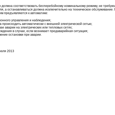
я должна соответствовать бесперебойному номинальному режиму, не требую
ля, а останавливаться должна исключительно на техническое обслуживание
тим предъявляются к автоматике:
ионного управления и наблюдения;
а происходить автоматически с внешней электрической сетью;
чае аварии на электрических или тепловых сетях;
ждения в случае, если возникает предаварийная ситуация;
ение остановки при аварии.
Июля 2013