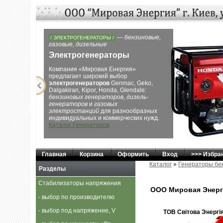
Next
/ ЭЛЕКТРОСТАНЦИИ БОЛЬШОЙ МОЩНОСТИ /
— лучших производителей
Электростанции большой
мощности
Электростанции
с большим диапазоном
мощности от 15 кВА до 2264 кВА,
дизельные и газовые, открытые и
контейнере для обеспечения
электроснабжения от небольшого дома,
дачи, коттеджа до поселка, предприятия
и даже небольшого города.
Каталог
Электростанций
Главная
Корзина
Оформить
Вход
>>> Избра
Каталог
»
Генераторы бе
Разделы
Стабилизаторы напряжения
ООО Мировая Энерг
- выбор по производителю
- выбор под напряжение, V
ТОВ Свiтова Энергiя,