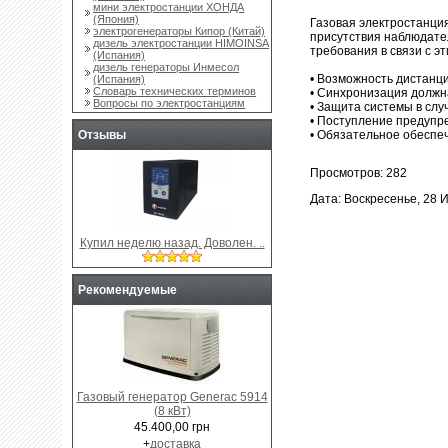
мини электростанции ХОНДА
(Япония)
Газовая электростанци
электрогенераторы Кипор (Китай)
присутствия наблюдате
дизель электростанции HIMOINSA
требования в связи с э
(Испания)
дизель генераторы Инмесол
• Возможность дистанц
(Испания)
Словарь технических терминов
• Синхронизация должн
Вопросы по электростанциям
• Защита системы в слу
• Поступление предупре
• Обязательное обеспеч
Отзывы
Просмотров: 282
Дата: Воскресенье, 28 
Купил неделю назад. Доволен. ..
Рекомендуемые
Газовый генератор Generac 5914
(8 кВт)
45.400,00 грн
+
доставка