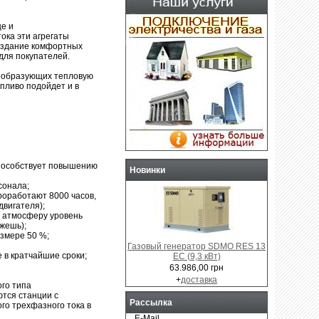
е и
ока эти агрегаты
создание комфортных
для покупателей.
реобразующих тепловую
опливо подойдет и в
способствует повышению
Новинки
сонала;
роработают 8000 часов,
двигателя);
в атмосферу уровень
ажешь);
азмере 50 %;
Газовый генератор SDMO RES 13
 в кратчайшие сроки;
EC (9,3 кВт)
63.986,00 грн
+
доставка
го типа
ются станции с
Рассылка
го трехфазного тока в
E-Mail