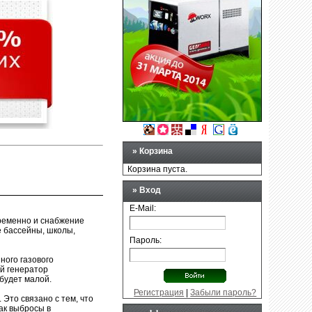
Generac in USA
газовые генераторы
- однофазные,
трёхфазные, с автоматикой, ...
Бесперебойники
источники бесперебойного
питания для компьютера,
телевизора, холодильника, ..
»
Корзина
Корзина пуста.
» Вход
E-Mail:
временно и снабжение
е бассейны, школы,
Пароль:
ого газового
й генератор
будет малой.
Регистрация
|
Забыли пароль?
Это связано с тем, что
ак выбросы в