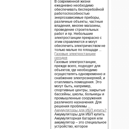
В современной жизни
ежедневно необходимо
обеспечивать бесперебойной
работоспособностью
энергозависимые приборы,
различные объекты, частные
владения, многие магазины,
проведение строительных
работ и пр. Небольшие
электростанции прекрасно с
этим справляются и могут
обеспечить электричеством не
только малые по площади ...
Газовые электростанции
сегодня
Газовые электростанции,
прежде всего, подходят для
объектов, где необходимо
осуществлять одновременно и
снабжение электроэнергией, и
отапливать помещения. Это
могут быть, например,
спортивные центры, закрытые
бассейны, школы, больницы и
промышленные сооружения
различного назначения. Для
решения проблемы ...
Аккумуляторы для ИБП купить?
Аккумуляторы для ИБП купить
Аккумуляторная батарея или
аккумулятор – это специальное
устройство, которое