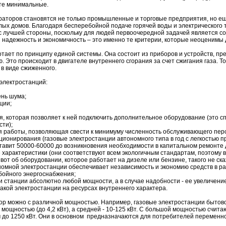
те минимальные.
раторов становятся не только промышленные и торговые предприятия, но ещ
х домов. Благодаря бесперебойной подаче горячей воды и электрического т
с лучшей стороны, поскольку для людей первоочередной задачей является 
 надежность и экономичность – это именно те критерии, которые неоценимы 
отает по принципу единой системы. Она состоит из приборов и устройств, п
ю. Это происходит в двигателе внутреннего сгорания за счет сжигания газа. Т
 в виде сжиженного.
электростанций:
ень шума;
ции;
ия, которая позволяет к ней подключить дополнительное оборудование (это 
ти);
я работы, позволяющая свести к минимуму численность обслуживающего пер
ционирования (газовые электростанции автономного типа в год с легкостью п
тавит 50000-60000 до возникновения необходимости в капитальном ремонте 
 характеристики (они соответствуют всем экологичным стандартам, поэтому 
вот об оборудовании, которое работает на дизеле или бензине, такого не ск
номной электростанции обеспечивает независимость и экономию средств в р
бойного энергоснабжения;
и станции абсолютно любой мощности, а в случае надобности - ее увеличение
акой электростанции на ресурсах внутреннего характера.
тор можно с различной мощностью. Например, газовые электростанции бытово
мощностью (до 4,2 кВт), а средней - 10-125 кВт. С большой мощностью счита
до 1250 кВт. Они в основном предназначаются для потребителей переменно