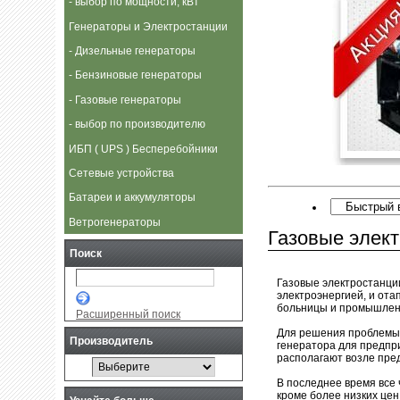
- выбор по мощности, кВт
Генераторы и Электростанции
- Дизельные генераторы
- Бензиновые генераторы
- Газовые генераторы
- выбор по производителю
ИБП ( UPS ) Бесперебойники
Сетевые устройства
Батареи и аккумуляторы
Ветрогенераторы
Газовые элект
Поиск
Газовые электростанции
электроэнергией, и ота
больницы и промышлен
Расширенный поиск
Для решения проблемы 
Производитель
генератора для предпр
располагают возле пре
В последнее время все 
кроме более низких цен