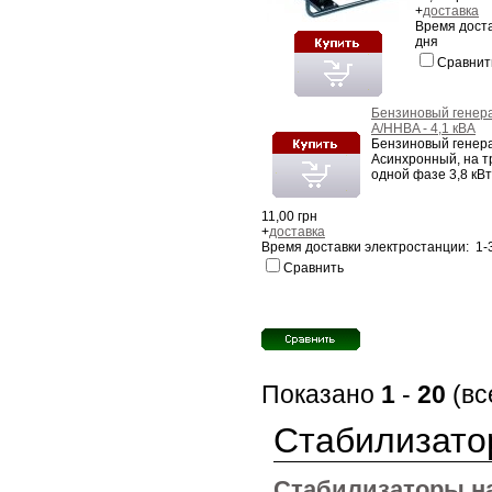
+
доставка
Время доста
дня
Сравнит
Бензиновый генер
A/HHBA - 4,1 кВA
Бензиновый генер
Асинхронный, на тр
одной фазе 3,8 кВт
11,00 грн
+
доставка
Время доставки электростанции: 1-
Сравнить
Показано
1
-
20
(вс
Cтабилизато
Cтабилизаторы н