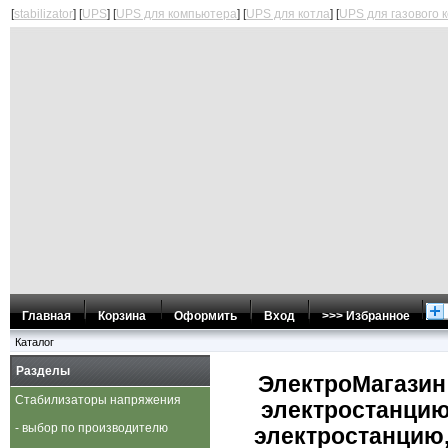
[
stabilizator
] [
UPS
] [
UPS для компьютера
] [
UPS для котла
] [
UPS для газового 
Главная
Корзина
Оформить
Вход
>>> Избранное
Каталог
Разделы
ЭлектроМагазин 
Стабилизаторы напряжения
электростанцию
- выбор по производителю
электростанцию,