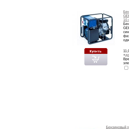
Бен
GE
10.
Бен
GE
син
фаз
одн
11,
+
до
Вре
эле
Бензиновый 