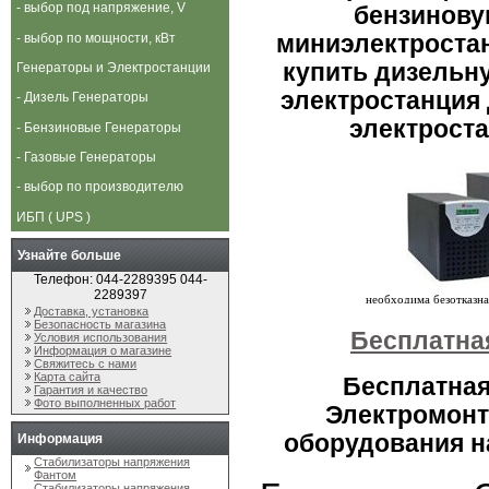
- выбор под напряжение, V
бензинову
- выбор по мощности, кВт
миниэлектростан
купить дизельн
Генераторы и Электростанции
электростанция 
- Дизель Генераторы
электроста
- Бензиновые Генераторы
- Газовые Генераторы
- выбор по производителю
ИБП ( UPS )
Узнайте больше
Телефон: 044-2289395 044-
2289397
Доставка, установка
Безопасность магазина
Бесплатна
Условия использования
Информация о магазине
Свяжитесь с нами
Карта сайта
Бесплатная
Гарантия и качество
Фото выполненных работ
Электромонт
оборудования на
Информация
Стабилизаторы напряжения
Фантом
Стабилизаторы напряжения