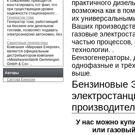
К сожалению, приходится
практичного дизель
констатировать тот факт, что
возможна как в пом
при существующем уровне
надежности стационарного ...
их универсальными
Генератор тока
Генератор тока, работающий
Ваших производств
на бензине или дизельном
топливе, позволяет подавать
газовые электрост
электроэнергию автономно, без
...
частью процессов,
Сварочные генераторы
Компания «Мировая Енергия»,
технологии. .
является официальным
дистрибьютором компании
Бензогенераторы, 
«Metallwarenfabrik Gemmingen
однофазные и трёх
GmbH & Co» ...
выше.
Авторы
Свiтова Енергия
Бензиновые Э
электростанц
производите
У нас можно куп
или газовый