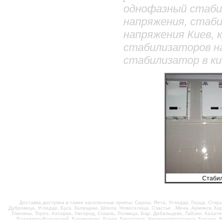
однофазный стаби
напряжения, стаб
напряжения Киев, 
стабилизаторов н
стабилизатор в ки
Стабил
Доставка доступна в такие населенные пункты: Сарны, Ялта, Угледар, Герца, Стар
Дубровица, Угледар, Буск, Залещики, Шпола, Новоселица, Счастье , Мена, Армянск, Ка
Глиняны, Торез, Ахтырка, Ужгород, Сокаль, Лохвица, Бар, Дебальцево, Гайсин, Казат
Владимир-Волынский, Барвенково, Бучач, Белогорск, Червонопартизанск, Борзна, Ве