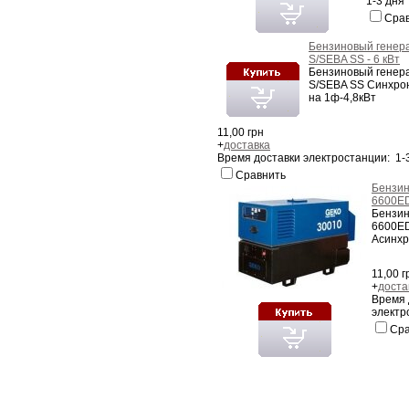
1-3 дня
Сра
Бензиновый генер
S/SEBA SS - 6 кВт
Бензиновый генер
S/SEBA SS Синхрон
на 1ф-4,8кВт
11,00 грн
+
доставка
Время доставки электростанции: 1-
Сравнить
Бензин
6600ED
Бензин
6600E
Асинхр
11,00 г
+
доста
Время 
электр
Сра