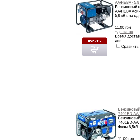
AA/HEBA - 5,9
Бензиновый 
AA/HEBA Асин
5,9 кВт. на од
11,00 грн
+
доставка
Время достав
дня
Сравнить
Бензиновый
7401ED-AA/H
Бензиновый
7401ED-AA/
Фазы 6,5кВт
11,00 грн