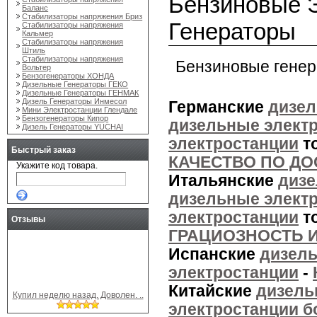
Бензиновые Э
Баланс
Стабилизаторы напряжения Бриз
Генераторы
Стабилизаторы напряжения
Кальмер
Стабилизаторы напряжения
Штиль
Стабилизаторы напряжения
Бензиновые генер
Вольтер
Бензогенераторы ХОНДА
Дизельные Генераторы ГЕКО
Дизельные Генераторы ГЕНМАК
Дизель Генераторы Инмесол
Германские
дизел
Мини Электростанции Глендале
Бензогенераторы Кипор
дизельные элект
Дизель Генераторы YUCHAI
электростанции
то
Быстрый заказ
КАЧЕСТВО ПО ДО
Укажите код товара.
Итальянские
дизе
дизельные элект
электростанции
то
Отзывы
ГРАЦИОЗНОСТЬ 
Испанские
дизел
электростанции
-
Китайские
дизель
Купил неделю назад. Доволен. ..
электростанции 