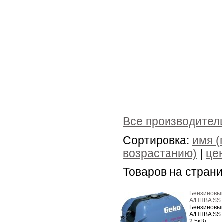
Все производител
Сортировка:
имя (
возрастанию)
|
це
Товаров на стран
Бензиновы
A/HHBA SS -
Бензиновы
A/HHBA SS
2,5кВт