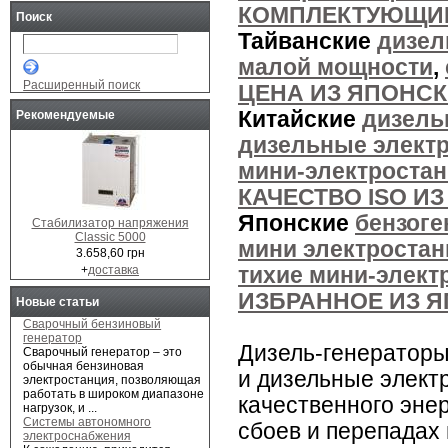
КОМПЛЕКТУЮЩИЕ
Поиск
Тайванские
дизел
малой мощности
,
Расширенный поиск
ЦЕНА ИЗ ЯПОНС
Китайские
дизель
Рекомендуемые
дизельные элект
мини-электроста
КАЧЕСТВО ISO И
Японские
бензог
Стабилизатор напряжения
Classic 5000
мини электростан
3.658,60 грн
+
доставка
тихие мини-элект
ИЗБРАННОЕ ИЗ Я
Новые статьи
Сварочный бензиновый
генератор
Дизель-генераторы
Сварочный генератор – это
обычная бензиновая
и дизельные элект
электростанция, позволяющая
работать в широком диапазоне
качественного эне
нагрузок, и ...
Системы автономного
сбоев и перепадах 
электроснабжения