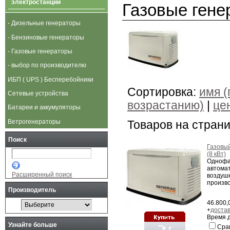
электростанции
Газовые гене
- Дизельные генераторы
- Бензиновые генераторы
- Газовые генераторы
- выбор по производителю
ИБП ( UPS ) Бесперебойники
Сортировка:
имя (
Сетевые устройства
возрастанию)
|
це
Батареи и аккумуляторы
Ветрогенераторы
Товаров на стран
Поиск
Газовый
(8 кВт)
Однофа
автомат
Расширенный поиск
воздуш
произво
Производитель
46.800,
+
доста
Время д
Узнайте больше
Сра