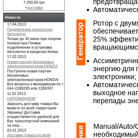
предотвращае
7.350,00 грн
+
доставка
Автоматическ
Новости
Ротор с двум
17.04.2013
Подключение генератора
обеспечивае
бесплатно
25% эффектив
Только до 30 июня при покупке
генератора Генмак
вращающимся 
подключение и установка
бесплатно в пределах Киева.
17.02.2013
Ассиметричн
Новая партия бензиновых
электрогенераторов HONDA
энергию для
Поступила новая партия
электроники;
бензиновых
электрогенераторов HONDA/
Автоматическ
Все вопросы к менеджерам по т.
044-2289295 или 2289397
выходное нап
11.02.2013
НАПОМИНАЕМ!
перепады эне
Заказать доставку товара Вы
можете по всей территории
Украины! Доставка
осуществляется удобной для
Вас транспортной компанией
Manual/Auto/
за наш ...
02.01.2013
необходимый
Доставка товара по всей