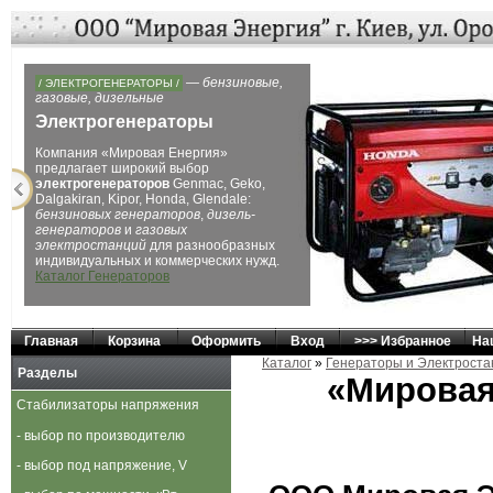
Next
/ ЭЛЕКТРОСТАНЦИИ БОЛЬШОЙ МОЩНОСТИ /
— лучших производителей
Электростанции большой
мощности
Электростанции
с большим диапазоном
мощности от 15 кВА до 2264 кВА,
дизельные и газовые, открытые и
контейнере для обеспечения
электроснабжения от небольшого дома,
дачи, коттеджа до поселка, предприятия
и даже небольшого города.
Каталог
Электростанций
Главная
Корзина
Оформить
Вход
>>> Избранное
На
Каталог
»
Генераторы и Электроста
Разделы
«Мировая
Стабилизаторы напряжения
- выбор по производителю
- выбор под напряжение, V