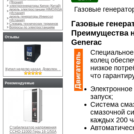
(Япония)
электрогенераторы Кипор (Китай)
Газовые генерато
дизель электростанции HIMOINSA
(Испания)
дизель генераторы Инмесол
(Испания)
Газовые генера
Словарь технических терминов
Вопросы по электростанциям
Преимущества н
Отзывы
Genera
c
Специальное
колец обеспе
низкое потре
Купил неделю назад. Доволен. ..
что гарантир
Рекомендуемые
Электронное
запуск;
Система смаз
смазочной си
каждых 200 ч
Автоматическ
Стабилизатор напряжения
ССНО-11000 Герц 16-1/50А