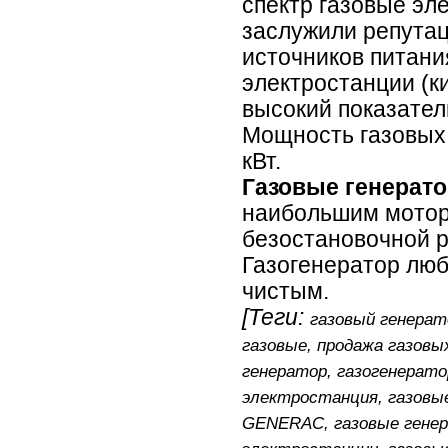
спектр газовые эл
заслужили репута
источников питани
электростанции (к
высокий показател
Мощность газовых 
кВт.
Газовые генерато
наибольшим мотор
безостановочной 
Газогенератор люб
чистым.
[Теги:
газовый генерат
газовые, продажа газoвы
генератор, газогенерато
электростанция, газoвы
GENERAC, газовые генер