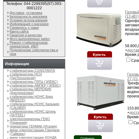
Телефон: 044-2289395(97) 093-
0001222
Газовый
Доставка, установка
(13 кВт)
Безопасность магазина
Условия использования
Однофа
Информация о магазине
автомат
Свяжитесь с нами
воздуш
Карта сайта
произво
Гарантия и качество
Фото выполненных работ
Ремонт стабилизаторов,
58.800,
генераторов, ИБП
+
доста
Подключение электричества и
газа
Время д
Сра
Информация
стабилизаторы CONSTANTA
стабилизаторы НСН
Газов
(УкрТехнология)
27 (21
стабилизаторы ГЕРЦ (ЭЛЕКС)
Трехф
стабилизаторы АМПЕР (ЭЛЕКС)
автома
стабилизаторы МЕРЕЖИК
водян
(Альтернатива)
произв
стабилизаторы НОНС Бриз
(BREEZE)
стабилизаторы НОНС Кальмер
(CALMER)
153.80
стабилизаторы НОНС Штиль
+
дост
(SHTEEL)
Время 
электрогенераторы ГЕКО
Ср
(Германия)
генераторы ГЕНМАК (Италия)
мини-электростанции Глендале
(Тайвань)
мини электростанции ХОНДА