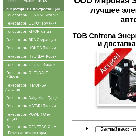
ООО Мировая Э
- выбор по мощности, кВт
лучшее эле
Генераторы и Электростанции
Генераторы GENMAC Италия
авт
Генераторы GEKO Германия
Генераторы KIPOR Китай
ТОВ Свiтова Энерг
Генераторы SDMO Франция
и доставка 
Генераторы HONDA Япония
Генераторы HYUNDAI Корея
Генераторы Inmesol Испания
Генераторы GLENDALE
Тайвань
Генераторы HIMOINSA
Испания
Генераторы Dalgakiran Турция
Генераторы MATARI Япония
Генераторы POWER One
Турция
Генераторы GENERAC США
Газовые генераторы,