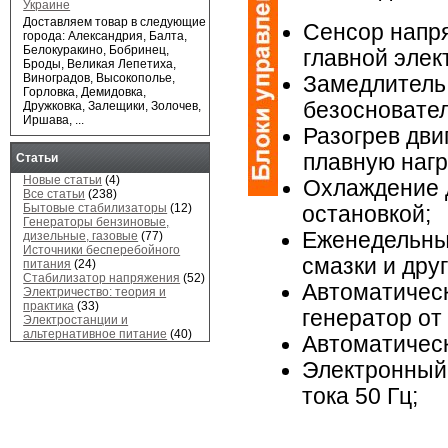
Украине
Доставляем товар в следующие
Сенсор напр
города: Александрия, Балта,
Белокуракино, Бобринец,
главной элек
Броды, Великая Лепетиха,
Виноградов, Высокополье,
Замедлитель
Горловка, Демидовка,
безосновател
Дружковка, Залещики, Золочев,
Иршава, ...
Разогрев дви
плавную нагр
Статьи
Новые статьи
(4)
Охлаждение д
Все статьи
(238)
Бытовые стабилизаторы
(12)
остановкой;
Генераторы бензиновые,
Еженедельны
дизельные, газовые
(77)
Источники бесперебойного
смазки и дру
питания
(24)
Стабилизатор напряжения
(52)
Автоматичес
Электричество: теория и
практика
(33)
генератор от
Электростанции и
альтернативное питание
(40)
Автоматическ
Электронный 
тока 50 Гц;