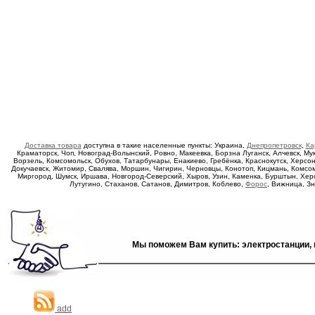
Доставка товара
доступна в такие населенные пункты: Украина,
Днепропетровск
,
Ка
Краматорск, Чоп, Новоград-Волынский, Ровно, Макеевка, Борзна Луганск, Алчевск, Му
Ворзель, Комсомольск, Обухов, Татарбунары, Енакиево, Гребёнка, Краснокутск, Херсо
Докучаевск, Житомир, Свалява, Моршин, Чигирин, Черновцы, Конотоп, Кицмань, Комсомо
Миргород, Шумск, Иршава, Новгород-Северский, Хыров, Узин, Каменка, Бурштын, Хер
Лутугино, Стаханов, Сатанов, Димитров, Коблево,
Форос
, Вижница, З
Мы поможем Вам купить: электростанции, 
add