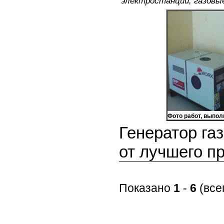
электростанции, газовые
Фото работ, выпо
Генератор га
от лучшего п
Показано
1
-
6
(все