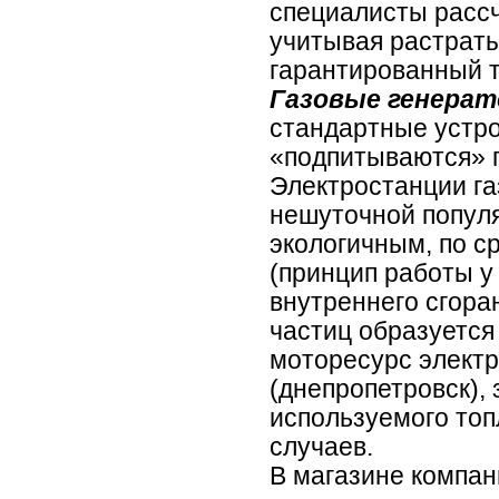
специалисты рассч
учитывая растраты
гарантированный те
Газовые генера
стандартные устро
«подпитываются» п
Электростанции га
нешуточной популя
экологичным, по 
(принцип работы у 
внутреннего сгора
частиц образуется
моторесурс электр
(днепропетровск),
используемого топ
случаев.
В магазине компа