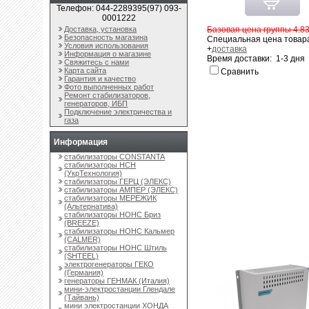
Телефон: 044-2289395(97) 093-
0001222
Доставка, установка
Базовая цена группы 4.83
Безопасность магазина
Специальная цена товара
Условия использования
+
доставка
Информация о магазине
Время доставки: 1-3 дня
Свяжитесь с нами
Карта сайта
Сравнить
Гарантия и качество
Фото выполненных работ
Ремонт стабилизаторов,
генераторов, ИБП
Подключение электричества и
газа
Информация
стабилизаторы CONSTANTA
стабилизаторы НСН
(УкрТехнология)
стабилизаторы ГЕРЦ (ЭЛЕКС)
стабилизаторы АМПЕР (ЭЛЕКС)
стабилизаторы МЕРЕЖИК
(Альтернатива)
стабилизаторы НОНС Бриз
(BREEZE)
стабилизаторы НОНС Кальмер
(CALMER)
стабилизаторы НОНС Штиль
(SHTEEL)
электрогенераторы ГЕКО
(Германия)
генераторы ГЕНМАК (Италия)
мини-электростанции Глендале
(Тайвань)
мини электростанции ХОНДА