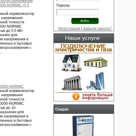
затор напряжения
Газовые генераторы
- от компаний
00-NORMIC (5,5
Пароль:
Generac, Genmac в разной
комплектации и исполнении, ...
зный нормализатор
о напряжения
ной точности
500-NORMIC
Регистрация
|
Забыли пароль?
ью до 5,5 кВт
начен для
ии напряжения в
ленных и бытовых
лектроснабжения с
..
0000-NORMIC
зный нормализатор
о напряжения
ной точности
0000-NORMIC
ью до 10
Скидки
дназначен для
ии напряжения в
ленных и бытовых
лектроснабжения с