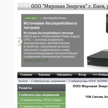
Next
—
/ ЭЛЕКТРОГЕНЕРАТОРЫ /
газовые, дизельные
Электрогенерато
Компания «Мировая Ене
предлагает широкий выб
электрогенераторов
Gen
Dalgakiran, Kipor, Honda, 
бензиновых генераторо
генераторов
и
газовых
электростанций
для ра
индивидуальных и коммер
Каталог Генераторов
Главная
Корзина
Оформить
Вход
>>> Избра
»
»
Каталог
Стабилизаторы напряжения
Стабилизаторы НОНС NORMIC
ООО Мировая Энерг
Разделы
Стабилизаторы напряжения
ТОВ Свiтова Эне
Стабилизаторы ГЕРЦ (Элекс)
Стабилизаторы CONSTANTA