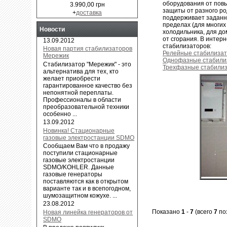
оборудования от повы
3.990,00 грн
защиты от разного ро
+
доставка
поддерживает заданн
пределах (для многих
Новости
холодильника, для до
от сгорания. В интер
13.09.2012
стабилизаторов:
Новая партия стабилизаторов
Релейные стабилиза
Мережик
Однофазные стабили
Cтабилизатор "Мережик" - это
Трехфазные стабили
альтернатива для тех, кто
желает приобрести
гарантированное качество без
непонятной переплаты.
Профессионалы в области
преобразовательной техники
особенно ...
13.09.2012
Новинка! Стационарные
газовые электростанции SDMO
Сообщаем Вам что в продажу
поступили стационарные
газовые электростанции
SDMO/KOHLER. Данные
газовые генераторы
поставляются как в открытом
варианте так и в всепогодном,
шумозащитном кожухе. ...
23.08.2012
Показано
1
-
7
(всего
7
по
Новая линейка генераторов от
SDMO