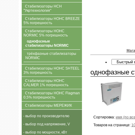
Стабилизаторы НСН
"Укртехнология"
Стабилизаторы НОНС BREEZE
5% погрешность
Стабилизаторы НОНС
NORMIC 5% погрешность
однофазные
стабилизаторы NORMIC
Мага
трёхфазные стабилизаторы
NORMIC
Стабилизаторы НОНС SHTEEL
однофазные 
3% погрешность
Стабилизаторы НОНС
CALMER 1% погрешность
Стабилизаторы НОНС Flagman
0,5% погрешность
Стабилизаторы МЕРЕЖИК
- выбор по производителю
Сортировка:
имя (по во
- выбор под напряжение, V
Товаров на странице:
1
- выбор по мощности, кВт