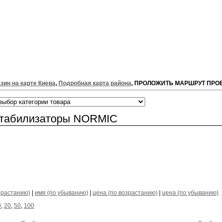
зин на карте Киева
,
Подробная карта района
, ПРОЛОЖИТЬ МАРШРУТ ПРО
стабилизаторы NORMIC
зрастанию)
|
имя (по убыванию)
|
цена (по возрастанию)
|
цена (по убыванию)
0
,
20
,
50
,
100