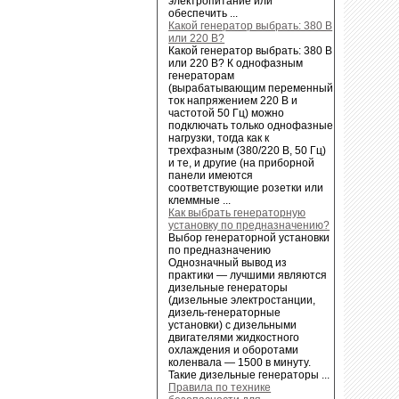
электропитание или
обеспечить ...
Какой генератор выбрать: 380 В
или 220 В?
Какой генератор выбрать: 380 В
или 220 В? К однофазным
генераторам
(вырабатывающим переменный
ток напряжением 220 В и
частотой 50 Гц) можно
подключать только однофазные
нагрузки, тогда как к
трехфазным (380/220 В, 50 Гц)
и те, и другие (на приборной
панели имеются
соответствующие розетки или
клеммные ...
Как выбрать генераторную
установку по предназначению?
Выбор генераторной установки
по предназначению
Однозначный вывод из
практики — лучшими являются
дизельные генераторы
(дизельные электростанции,
дизель-генераторные
установки) с дизельными
двигателями жидкостного
охлаждения и оборотами
коленвала — 1500 в минуту.
Такие дизельные генераторы ...
Правила по технике