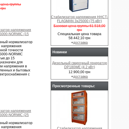
 цена группы
 грн
Стабилизатор напряжения ННСТ-
FLAGMAN 3x25000 (75 кВт)
Базовая цена группы 61.518,00
грн
затор напряжения
Специальная цена товара
5000-NORMIC (15
58.442,10 грн
зный нормализатор
+
доставка
о напряжения
ной точности
Новинки
5000-NORMIC
ью до 15
дназначен для
Дизельный сварочный генератор
ии напряжения в
DP180WE (4.2 кВт)
ленных и бытовых
12.900,00 грн
лектроснабжения с
+
доставка
Просмотренные товары:
затор напряжения
5000-NORMIC (25
зный нормализатор
о напряжения
Стабилизатор напряжения