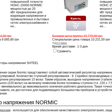
повышенной точности
повышен
НОНС-20000-NORMIC
НОНС-2
мощностью до 20
мощност
кВт предназначен для
кВт пре
коррекции напряжения в
коррекц
промышленных и бытовых
промыш
сетях электроснабжения с
сетях э
но...
но...
4,00 грн
Базовая цена группы 10.770,00 грн
 9.085,80 грн
Специальная цена товара 10.231,50 грн
+
доставка
Время доставки: 1-3 дня
Сравнить
аторы напряжения SHTEEL
ния серии Normic представляют собой автоматический регулятор напряжен
гулировкой. Количество ступений регулирования - 9. Серийно производимые 
упени регулирования 15 вольт. Таким образом, выходное напряжение стабил
ного (220 вольт) на величину немногим более половины ступени (т.е. 220 ± 7,
 минимального до максимального значения рабочего диапазона. Такая точно
правило, ее достаточно для подавляющего большинства приборов и устройств к
ения.
р напряжения NORMIC
яжения
- используются для обеспечения качественного электропитания, защ