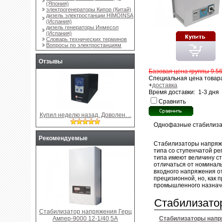
(Япония)
электрогенераторы Кипор (Китай)
дизель электростанции HIMOINSA
(Испания)
дизель генераторы Инмесол
(Испания)
Словарь технических терминов
Вопросы по электростанциям
Отзывы
Базовая цена группы 9.56
Специальная цена товара
+
доставка
Время доставки: 1-3 дня
Сравнить
Купил неделю назад. Доволен. ..
Однофазные стабилиз
Рекомендуемые
Стабилизаторы напряже
типа со ступенчатой ре
типа имеют величину ст
отличаться от номиналь
входного напряжения от
прецизионной, но, как 
промышленного назнач
Cтабилизато
Стабилизатор напряжения Герц
Ампер-9000 12-1/40,5А
Cтабилизаторы напр