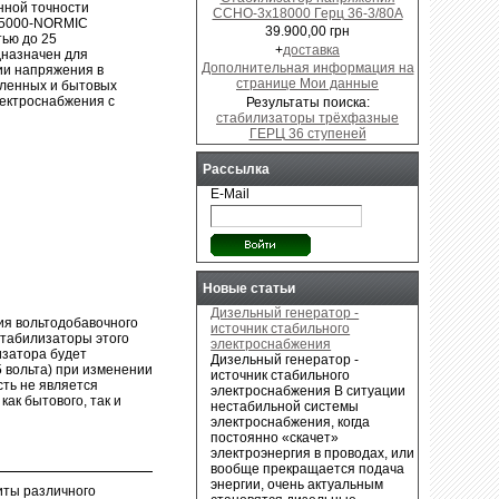
ной точности
ССНО-3х18000 Герц 36-3/80А
5000-NORMIC
39.900,00 грн
ью до 25
+
доставка
дназначен для
Дополнительная информация на
ии напряжения в
странице Мои данные
ленных и бытовых
лектроснабжения с
Результаты поиска:
стабилизаторы трёхфазные
ГЕРЦ 36 ступеней
Рассылка
E-Mail
Новые статьи
Дизельный генератор -
ия вольтодобавочного
источник стабильного
стабилизаторы этого
электроснабжения
изатора будет
Дизельный генератор -
5 вольта) при изменении
источник стабильного
сть не является
электроснабжения В ситуации
ак бытового, так и
нестабильной системы
электроснабжения, когда
постоянно «скачет»
электроэнергия в проводах, или
вообще прекращается подача
энергии, очень актуальным
иты различного