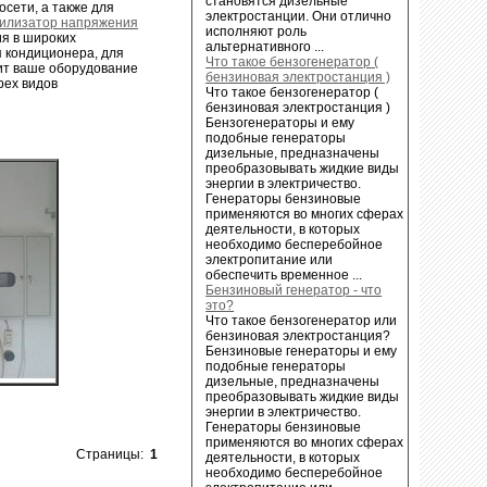
становятся дизельные
сети, а также для
электростанции. Они отлично
илизатор напряжения
исполняют роль
я в широких
альтернативного ...
я кондиционера, для
Что такое бензогенератор (
тит ваше оборудование
бензиновая электростанция )
рех видов
Что такое бензогенератор (
бензиновая электростанция )
Бензогенераторы и ему
подобные генераторы
дизельные, предназначены
преобразовывать жидкие виды
энергии в электричество.
Генераторы бензиновые
применяются во многих сферах
деятельности, в которых
необходимо бесперебойное
электропитание или
обеспечить временное ...
Бензиновый генератор - что
это?
Что такое бензогенератор или
бензиновая электростанция?
Бензиновые генераторы и ему
подобные генераторы
дизельные, предназначены
преобразовывать жидкие виды
энергии в электричество.
Генераторы бензиновые
применяются во многих сферах
Страницы:
1
деятельности, в которых
необходимо бесперебойное