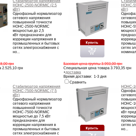
Стабилизатор напряжения
Стабили
НОНС-2500-NORMIC (2.5
НОНС-55
кВт)
кВт)
Однофазный нормализатор
Однофа
сетевого напряжения
сетевог
повышенной точности
повышен
НОНС-2500-NORMIC
НОНС-5
мощностью до 2,5
мощност
кВт предназначен для
предназ
коррекции напряжения в
коррекц
промышленных и бытовых
промыш
сетях электроснабжения с
сетях э
но...
номинал.
8,00 грн
Базовая цена группы 3.993,00 грн
 2.525,10 грн
Специальная цена товара 3.793,35 грн
+
доставка
Время доставки: 1-3 дня
Сравнить
Стабилизатор напряжения
НОНС-1
НОНС-7500-NORMIC (7,5
Однофа
кВт)
сетевог
Однофазный нормализатор
повышен
сетевого напряжения
НОНС-1
повышенной точности
мощност
НОНС-7500-NORMIC
кВт пре
мощностью до 7,5 кВт
коррекц
предназначен для
промыш
коррекции напряжения в
сетях э
промышленных и бытовых
но...
сетях электроснабжения с