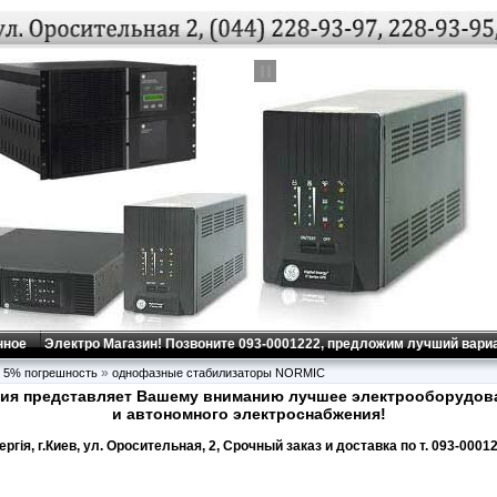
 бензиновые,
ры
ргия»
ор
mac, Geko,
Glendale:
в
,
дизель-
знообразных
ческих нужд.
нное
Электро Магазин! Позвоните 093-0001222, предложим лучший вариа
»
 5% погрешность
однофазные стабилизаторы NORMIC
ия представляет Вашему вниманию лучшее электрооборудова
и автономного электроснабжения!
ргiя, г.Киев, ул. Оросительная, 2, Срочный заказ и доставка по т. 093-0001