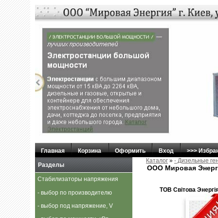
Главная
Корзина
Оформить
Вход
>>> Избра
Каталог
»
- Дизельные г
Разделы
ООО Мировая Энерг
Стабилизаторы напряжения
ТОВ Свiтова Энергiя,
- выбор по производителю
- выбор под напряжение, V