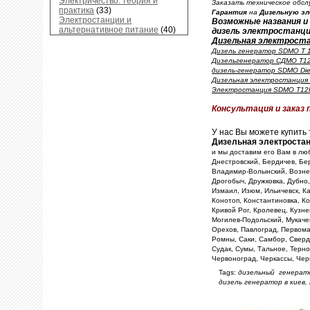
Электричество: теория и
Заказать техническое обсл
практика
(33)
Гарантия
на
Дизельную э
Электростанции и
Возможные названия и
альтернативное питание
(40)
дизель электростанци
Дизельная электростан
Дизель генератор SDMO T 
Дизельгенератор СДМО T1
дизель-генератор SDMO Dies
Дизельная электростанция 
Электростанция SDMO T12
Консультация и заказ 
У нас Вы можете купить
Дизельная электроста
и мы доставим его Вам в люб
Днестровский, Бердичев, Бе
Владимир-Волынский, Вознесе
Дрогобыч, Дружковка, Дубно
Измаил, Изюм, Ильичевск, Ка
Конотоп, Константиновка, Ко
Кривой Рог, Кролевец, Кузне
Могилев-Подольский, Мукаче
Орехов, Павлоград, Первома
Ромны, Саки, Самбор, Сверд
Судак, Сумы, Тальное, Терно
Червоноград, Черкассы, Чер
Tags:
дизельный генерато
дизель генератор в киев