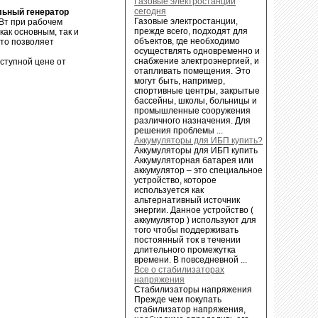
Газовые электростанции
сегодня
льный генератор
Газовые электростанции,
Вт при рабочем
прежде всего, подходят для
как основным, так и
объектов, где необходимо
то позволяет
осуществлять одновременно и
снабжение электроэнергией, и
ступной цене от
отапливать помещения. Это
могут быть, например,
спортивные центры, закрытые
бассейны, школы, больницы и
промышленные сооружения
различного назначения. Для
решения проблемы ...
Аккумуляторы для ИБП купить?
Аккумуляторы для ИБП купить
Аккумуляторная батарея или
аккумулятор – это специальное
устройство, которое
используется как
альтернативный источник
энергии. Данное устройство (
аккумулятор ) используют для
того чтобы поддерживать
постоянный ток в течении
длительного промежутка
времени. В повседневной ...
Все о стабилизаторах
напряжения
Стабилизаторы напряжения
Прежде чем покупать
стабилизатор напряжения,