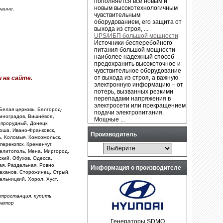
пополняется все новым и
новым высокотехнологичным
аине.
чувствительным
оборудованием, его защита от
выхода из строя, ...
UPS/ИБП большой мощности
Источники бесперебойного
питания большой мощности –
наиболее надежный способ
предохранить высокоточное и
чувствительное оборудование
от выхода из строя, а важную
 на сайте.
электронную информацию – от
потерь, вызванных резкими
перепадами напряжения в
электросети или прекращением
Белая церковь, Белгород-
подачи электропитания.
Виноградов, Вишнёвое,
Мощные ...
епрорудный, Донецк,
оша, Ивано-Франковск,
Производитель
ь, Коломыя, Комсомольск,
перекопск, Кременчуг,
Мелитополь, Мена, Миргород,
кий, Обухов, Одесса,
ая, Раздельная, Ровно,
Информация о производителе
таханов, Сторожинец, Стрый,
ельницкий, Хорол, Хуст,
ктростанция, купить
ратор
Генераторы SDMO