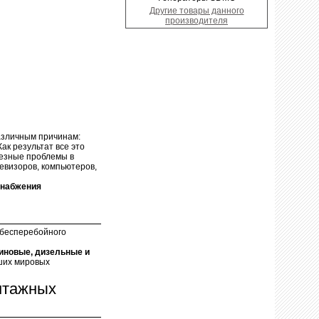
Другие товары данного
производителя
азличным причинам:
ак результат все это
ьезные проблемы в
евизоров, компьютеров,
снабжения
 бесперебойного
иновые, дизельные и
ших мировых
нтажных