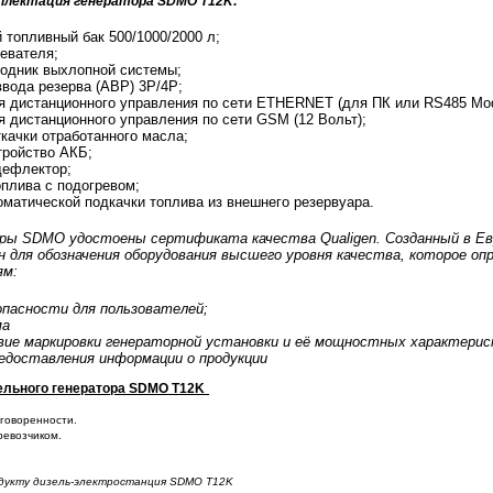
плектация генератора SDMO T12K:
 топливный бак 500/1000/2000 л;
евателя;
ходник выхлопной системы;
ввода резерва (АВР) 3Р/4Р;
я дистанционного управления по сети ETHERNET (для ПК или RS485 Mo
я дистанционного управления по сети GSM (12 Вольт);
ткачки отработанного масла;
тройство АКБ;
дефлектор;
оплива с подогревом;
оматической подкачки топлива из внешнего резервуара.
оры SDMO удостоены сертификата качества Qualigen. Созданный в Е
ен для обозначения оборудования высшего уровня качества, которое оп
ям:
опасности для пользователей;
ма
ие маркировки генераторной установки и её мощностных характерис
едоставления информации о продукции
ельного генератора SDMO
T12K
оговоренности.
ревозчиком.
одукту дизель-электростанция SDMO T12K