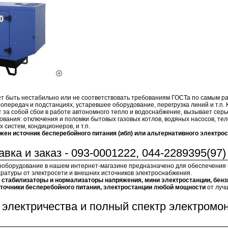
 быть нестабильно или не соответствовать требованиям ГОСТа по самым р
опередач и подстанциях, устаревшее оборудование, перегрузка линий и т.п. К
 за собой сбои в работе автономного тепло и водоснабжение, вызывает сер
ования: отключения и поломки бытовых газовых котлов, водяных насосов, тел
 систем, кондиционеров, и т.п.
ужен источник бесперебойного питания (ибп) или альтернативного электро
вка и заказ - 093-0001222, 044-2289395(97)
ооборудование в нашем интернет-магазине предназначено для обеспечения
ратуры от электросети и внешних источников электроснабжения.
:
стабилизаторы и нормализаторы напряжения, мини электростанции, бенз
сточники бесперебойного питания, электростанции любой мощности
от луч
электричества и полный спектр электромо