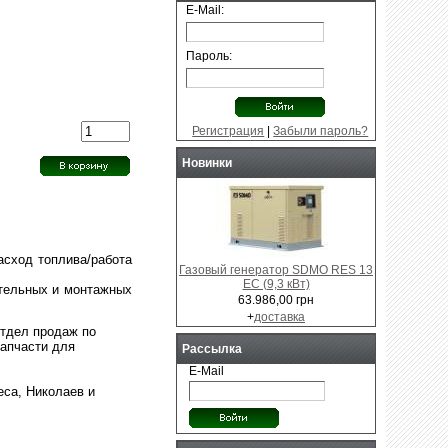
E-Mail:
Пароль:
Регистрация
|
Забыли пароль?
Новинки
асход топлива/работа
Газовый генератор SDMO RES 13
EC (9,3 кВт)
ительных и монтажных
63.986,00 грн
+
доставка
отдел продаж по
запчасти для
Рассылка
E-Mail
еса, Николаев и