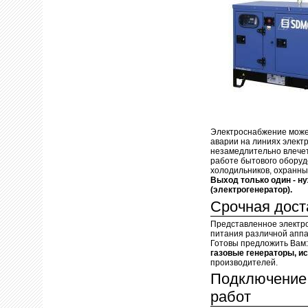
Электроснабжение может
аварии на линиях электр
незамедлительно влечет
работе бытового оборуд
холодильников, охранных
Выход только один - н
(электрогенератор).
Срочная доста
Представленное электр
питания различной аппа
Готовы предложить Вам
газовые генераторы, и
производителей.
Подключение 
работ