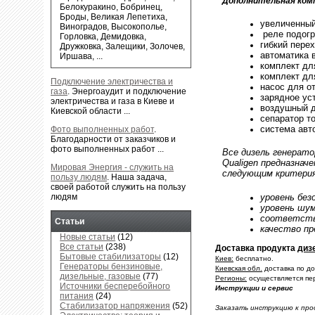
Дополнительная ком
Белокуракино, Бобринец,
Броды, Великая Лепетиха,
увеличенный
Виноградов, Высокополье,
реле подогр
Горловка, Демидовка,
гибкий пере
Дружковка, Залещики, Золочев,
автоматика 
Иршава, ...
комплект дл
комплект дл
Подключение электричества и
насос для о
газа
.
Энергоаудит и подключение
зарядное ус
электричества и газа в Киеве и
воздушный 
Киевской области ...
сепаратор т
система авт
Фото выполненных работ
.
Благодарности от заказчиков и
фото выполненных работ ...
Все дизель генерат
Qualigen предназнач
Мировая Энергия - служить на
следующим критери
пользу людям
.
Наша задача,
своей работой служить на пользу
уровень без
людям
уровень шу
соответств
Статьи
качество пр
Новые статьи
(12)
Все статьи
(238)
Доставка продукта
диз
Бытовые стабилизаторы
(12)
Киев:
бесплатно.
Генераторы бензиновые,
Киевская обл.
доставка по д
дизельные, газовые
(77)
Регионы:
осуществляется пе
Источники бесперебойного
Инструкции и сервис
питания
(24)
Стабилизатор напряжения
(52)
Заказать инструкцию к пр