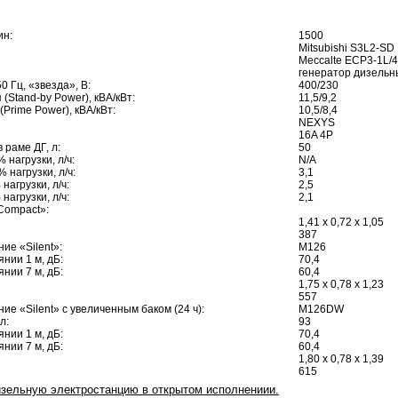
ин:
1500
Mitsubishi S3L2-SD
Meccalte ECP3-1L/
генератор дизель
0 Гц, «звезда», В:
400/230
(Stand-by Power), кВА/кВт:
11,5/9,2
Prime Power), кВА/кВт:
10,5/8,4
NEXYS
16A 4P
 раме ДГ, л:
50
 нагрузки, л/ч:
N/A
 нагрузки, л/ч:
3,1
нагрузки, л/ч:
2,5
нагрузки, л/ч:
2,1
Compact»:
1,41 х 0,72 х 1,05
387
ие «Silent»:
М126
янии 1 м, дБ:
70,4
янии 7 м, дБ:
60,4
1,75 x 0,78 x 1,23
557
е «Silent» с увеличенным баком (24 ч):
М126DW
 л:
93
янии 1 м, дБ:
70,4
янии 7 м, дБ:
60,4
1,80 x 0,78 x 1,39
615
дизельную электростанцию в открытом исполнениии.