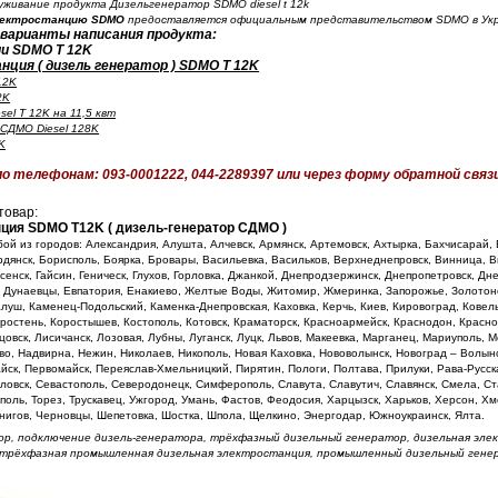
уживание продукта Дизельгенератор SDMO diesel t 12k
лектростанцию SDMO
предоставляется официальным представительством SDMO в Укр
 варианты написания продукта:
и SDMO T 12K
ция ( дизель генератор ) SDMO T 12K
12K
2K
el T 12K на 11,5 квт
СДМО Diesel 128K
K
по телефонам: 093-0001222,
044-2289397 или через форму обратной связи
 товар:
нция SDMO T12K
( дизель-генератор СДМО )
ой из городов: Александрия, Алушта, Алчевск, Армянск, Артемовск, Ахтырка, Бахчисарай, 
рдянск, Борисполь, Боярка, Бровары, Васильевка, Васильков, Верхнеднепровск, Винница, 
нск, Гайсин, Геническ, Глухов, Горловка, Джанкой, Днепродзержинск, Днепропетровск, Дн
, Дунаевцы, Евпатория, Енакиево, Желтые Воды, Житомир, Жмеринка, Запорожье, Золотон
луш, Каменец-Подольский, Каменка-Днепровская, Каховка, Керчь, Киев, Кировоград, Ковел
ростень, Коростышев, Костополь, Котовск, Краматорск, Красноармейск, Краснодон, Красно
цовск, Лисичанск, Лозовая, Лубны, Луганск, Луцк, Львов, Макеевка, Марганец, Мариуполь, 
во, Надвирна, Нежин, Николаев, Никополь, Новая Каховка, Нововолынск, Новоград – Волынс
йск, Первомайск, Переяслав-Хмельницкий, Пирятин, Пологи, Полтава, Прилуки, Рава-Русск
ловск, Севастополь, Северодонецк, Симферополь, Славута, Славутич, Славянск, Смела, С
поль, Торез, Трускавец, Ужгород, Умань, Фастов, Феодосия, Харцызск, Харьков, Херсон, Хм
нигов, Черновцы, Шепетовка, Шостка, Шпола, Щелкино, Энергодар, Южноукраинск, Ялта.
р, подключение дизель-генератора, трёхфазный дизельный генератор, дизельная эле
, трёхфазная промышленная дизельная электростанция, промышленный дизельный гене