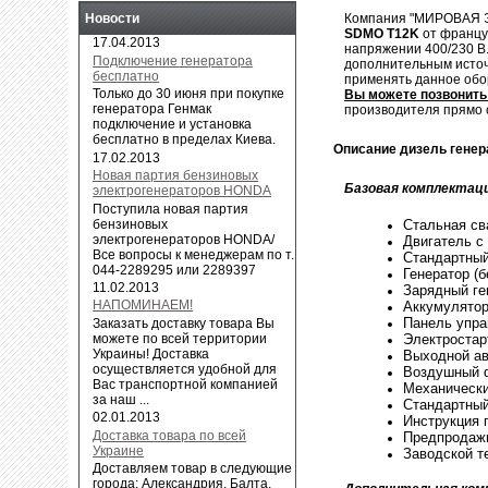
Компания "МИРОВАЯ Э
Новости
SDMO T12K
от францу
17.04.2013
напряжении 400/230 В.
Подключение генератора
дополнительным источ
бесплатно
применять данное обо
Только до 30 июня при покупке
Вы можете позвонить 
генератора Генмак
производителя прямо 
подключение и установка
бесплатно в пределах Киева.
Описание дизель гене
17.02.2013
Новая партия бензиновых
Базовая комплектац
электрогенераторов HONDA
Поступила новая партия
Стальная св
бензиновых
электрогенераторов HONDA/
Двигатель с
Все вопросы к менеджерам по т.
Стандартный
044-2289295 или 2289397
Генератор (
11.02.2013
Зарядный ге
НАПОМИНАЕМ!
Аккумулятор
Панель упра
Заказать доставку товара Вы
Электростар
можете по всей территории
Украины! Доставка
Выходной ав
осуществляется удобной для
Воздушный ф
Вас транспортной компанией
Механически
за наш ...
Стандартны
02.01.2013
Инструкция 
Доставка товара по всей
Предпродажн
Украине
Заводской т
Доставляем товар в следующие
города: Александрия, Балта,