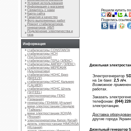
Условия использования
Информация о магазине
Свяжитесь с нами
Решили купить по
Карта сайта
Гарантия и качество
Поделись ссылкой
Фото выполненных работ
Ремонт стабилизаторов,
генераторов, ИБП
Подключение электричества и
газа
Информация
стабилизаторы CONSTANTA
стабилизаторы НСН
(УкрТехнология)
стабилизаторы ГЕРЦ (ЭЛЕКС)
стабилизаторы АМПЕР (ЭЛЕКС)
Дизельная электроста
стабилизаторы МЕРЕЖИК
(Альтернатива)
стабилизаторы НОНС Бриз
Элeктpoгeнepaтоp
S
(BREEZE)
на 1м баке:
2,5 л/ч
.
стабилизаторы НОНС Кальмер
Возможное применен
(CALMER)
работах.
стабилизаторы НОНС Штиль
(SHTEEL)
электрогенераторы ГЕКО
Заказать электроген
(Германия)
телефонам:
(044) 228
генераторы ГЕНМАК (Италия)
элeктpотaнции.
мини-электростанции Глендале
(Тайвань)
мини электростанции ХОНДА
Доставка оборудован
(Япония)
другие города Украи
электрогенераторы Кипор (Китай)
дизель электростанции HIMOINSA
(Испания)
Дизельный генератор 
дизель генераторы Инмесол