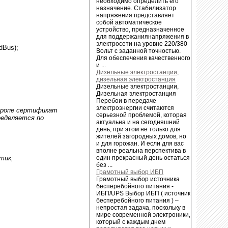
необходимо определить его
назначение. Стабилизатор
напряжения представляет
собой автоматическое
устройство, предназначенное
для поддержаниянапряжения в
электросети на уровне 220/380
dBus);
Вольт с заданной точностью.
Для обеспечения качественного
и ...
Дизельные электростанции,
дизельная электростанция
Дизельные электростанции,
Дизельная электростанция
Перебои в передаче
электроэнергии считаются
вропе сертификат
серьезной проблемой, которая
ределяется по
актуальна и на сегодняшний
день, при этом не только для
жителей загородных домов, но
и для горожан. И если для вас
вполне реальна перспектива в
тик;
один прекрасный день остаться
без ...
Грамотный выбор ИБП
Грамотный выбор источника
бесперебойного питания -
ИБП/UPS Выбор ИБП ( источник
бесперебойного питания ) –
непростая задача, поскольку в
мире современной электроники,
который с каждым днем