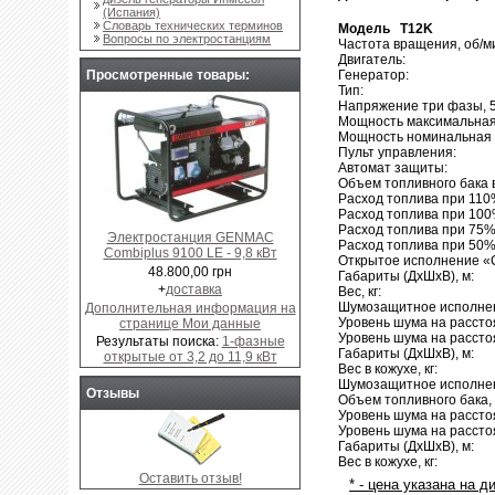
(Испания)
Словарь технических терминов
Модель T12K
Вопросы по электростанциям
Частота вращения, об/м
Двигатель:
Генератор:
Просмотренные товары:
Тип:
Напряжение три фазы, 5
Мощность максимальная 
Мощность номинальная (
Пульт управления:
Автомат защиты:
Объем топливного бака в
Расход топлива при 110%
Расход топлива при 100%
Расход топлива при 75% 
Электростанция GENMAC
Расход топлива при 50% 
Combiplus 9100 LE - 9,8 кВт
Открытое исполнение «
48.800,00 грн
Габариты (ДхШхВ), м:
+
доставка
Вес, кг:
Шумозащитное исполнен
Дополнительная информация на
Уровень шума на рассто
странице Мои данные
Уровень шума на рассто
Результаты поиска:
1-фазные
Габариты (ДхШхВ), м:
открытые от 3,2 до 11,9 кВт
Вес в кожухе, кг:
Шумозащитное исполнени
Отзывы
Объем топливного бака,
Уровень шума на рассто
Уровень шума на рассто
Габариты (ДхШхВ), м:
Вес в кожухе, кг:
Оставить отзыв!
* - цена указана на 