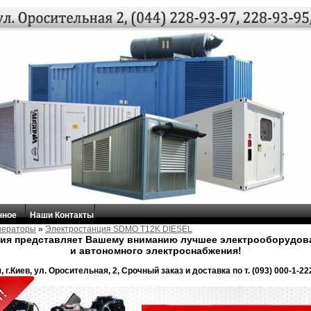
нное
Наши Контакты
енераторы
»
Электростанция SDMO T12K DIESEL
ия представляет Вашему вниманию лучшее электрооборудова
и автономного электроснабжения!
 г.Киев, ул. Оросительная, 2, Срочный заказ и доставка по т. (093) 000-1-222