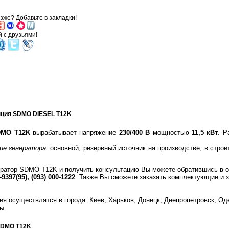
зже? Добавьте в закладки!
'
 с друзьями!
нция
SDMO DIESEL T12K
DMO T12K
вырабатывает напряжение
230/400 В
мощностью
11,5 кВт
. Р
ие генератора
: основной, резервный источник на производстве, в стро
ератор SDMO T12K и получить консультацию Вы можете обратившись в 
-9397(95), (093) 000-1222
. Также Вы сможете заказать комплектующие и 
ия осуществлятся в города:
Киев, Харьков, Донецк, Днепропетровск, Од
ны.
SDMO T12K