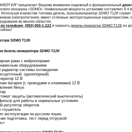
НЕРГИЯ" предлагает Вашему вниманию надежный и функциональный
дизе
зского концерна «SDMO». Номинальная мощность установки составляет 8.4 к
 Используя в качестве топлива дизель,
дизельгенератор SDMO T12K
служит 
ником электропитания, имеет отличные эксплуатационные характеристики, ч
рудование во многих областях.
по телефону (093) 000-1-222
и заказать
дизель-генератор SDMO T12K
по до
сейчас!
ратора SDMO T12K
ия дизель-генератора SDMO T12K
арная рама с виброопорами
 навесным оборудованием
 радиатор системы охлаждения
бесщеточный, одноопорный)
нератор 12 В
ная батарея (с проводами и клеммами) 12 В
вления Nexys
тер
томат защиты (автоматический выключатель)
ильтр для работы в нормальных условиях
й регулятор оборотов
й глушитель
по эксплуатации на русском языке
ая подготовка, тест перед отгрузкой
ест