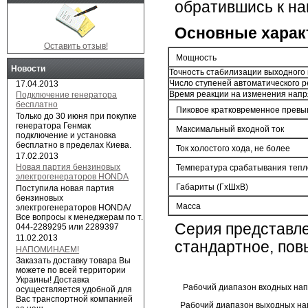
обратившись к на
Основные характ
Оставить отзыв!
Мощность
Новости
Точность стабилизации выходного
Число ступеней автоматического 
17.04.2013
Время реакции на изменения нап
Подключение генератора
бесплатно
Пиковое кратковременное превы
Только до 30 июня при покупке
генератора Генмак
Максимальный входной ток
подключение и установка
бесплатно в пределах Киева.
Ток холостого хода, не более
17.02.2013
Новая партия бензиновых
Температура срабатывания теп
электрогенераторов HONDA
Габариты (ГхШхВ)
Поступила новая партия
бензиновых
Масса
электрогенераторов HONDA/
Все вопросы к менеджерам по т.
Серия представл
044-2289295 или 2289397
11.02.2013
стандартное, пов
НАПОМИНАЕМ!
Заказать доставку товара Вы
можете по всей территории
Украины! Доставка
Рабочий диапазон входных на
осуществляется удобной для
Вас транспортной компанией
Рабочий диапазон выходных н