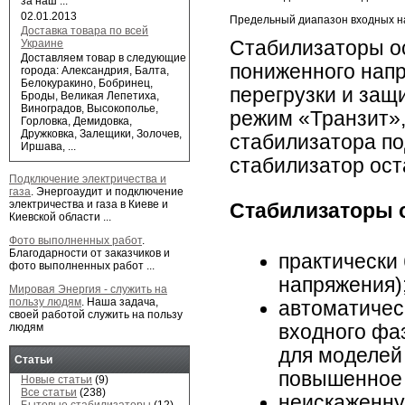
за наш ...
02.01.2013
Предельный диапазон входных 
Доставка товара по всей
Стабилизаторы о
Украине
Доставляем товар в следующие
пониженного напр
города: Александрия, Балта,
Белокуракино, Бобринец,
перегрузки и защ
Броды, Великая Лепетиха,
Виноградов, Высокополье,
режим «Транзит»
Горловка, Демидовка,
Дружковка, Залещики, Золочев,
стабилизатора по
Иршава, ...
стабилизатор ост
Подключение электричества и
газа
.
Энергоаудит и подключение
электричества и газа в Киеве и
Стабилизаторы 
Киевской области ...
Фото выполненных работ
.
Благодарности от заказчиков и
практически
фото выполненных работ ...
напряжения)
Мировая Энергия - служить на
пользу людям
.
Наша задача,
автоматичес
своей работой служить на пользу
людям
входного фа
для моделей
Статьи
повышенное 
Новые статьи
(9)
Все статьи
(238)
неискаженну
Бытовые стабилизаторы
(12)