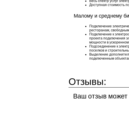
Весь спектр услуг элек
Доступная стоимость п
Малому и среднему би
Подключение электриче
ресторанам, свободны
Подключение к электро
проекта подключения э
мощности в ускоренно
Подсоединение к элект
поселков и строительн
Выделение дополнител
подключенным объекта
Отзывы:
Ваш отзыв может