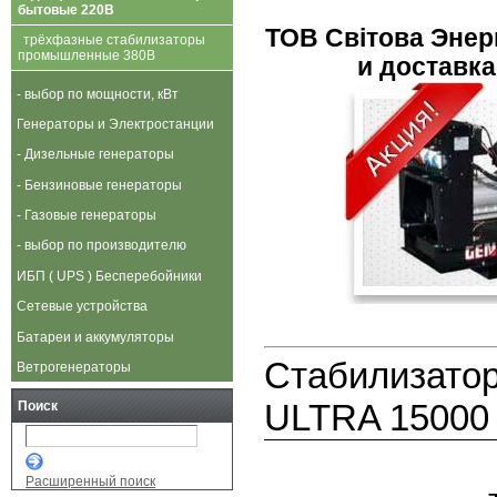
бытовые 220В
ТОВ Свiтова Энерг
трёхфазные стабилизаторы
промышленные 380В
и доставка 
- выбор по мощности, кВт
Генераторы и Электростанции
- Дизельные генераторы
- Бензиновые генераторы
- Газовые генераторы
- выбор по производителю
ИБП ( UPS ) Бесперебойники
Сетевые устройства
Батареи и аккумуляторы
Стабилизатор
Ветрогенераторы
ULTRA 15000
Поиск
Расширенный поиск