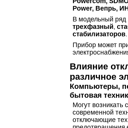
Powercom, SDMO, 
Power, Вепрь, И
В модельный ряд
трехфазный
,
ст
стабилизаторов
.
Прибор может пр
электроснабжени
Влияние отк
различное э
Компьютеры, п
бытовая техни
Могут возникать 
современной техн
отключающие техн
предотвращения е