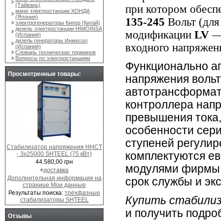
(Тайвань)
при котором обесп
мини электростанции ХОНДА
(Япония)
135-245
Вольт (дл
электрогенераторы Кипор (Китай)
дизель электростанции HIMOINSA
модификации
LV
—
(Испания)
дизель генераторы Инмесол
входного напряжен
(Испания)
Словарь технических терминов
Вопросы по электростанциям
Функционально ап
Просмотренные товары:
напряжения вольт
автотрансформат
контроллера напр
превышения тока,
особенности сери
ступеней регулир
Стабилизатор напряжения ННСТ
комплектуются е
- 3х25000 SHTEEL (75 кВт)
44.580,00 грн
модулями фирмы 
+
доставка
Дополнительная информация на
срок службы и эк
странице Мои данные
Результаты поиска:
трёхфазные
Купить стабили
стабилизаторы SHTEEL
и получить подр
Отзывы