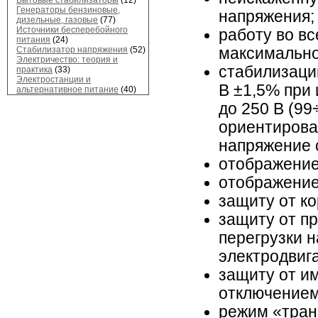
Генераторы бензиновые,
напряжения;
дизельные, газовые
(77)
Источники бесперебойного
работу во вс
питания
(24)
Стабилизатор напряжения
(52)
максимально
Электричество: теория и
стабилизаци
практика
(33)
Электростанции и
В ±1,5% при
альтернативное питание
(40)
до 250 В (99
ориентирова
напряжение с
отображение
отображение
защиту от ко
защиту от п
перегрузки н
электродвиг
защиту от им
отключением
режим «тран