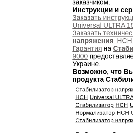
заказчиком.
Инструкции и се
Заказать инструкц
Universal ULTRA 1
Заказать техниче
напряжения
НСН 
Гарантия
на
Стаби
9000
предоставляе
Украине.
Возможно, что Вы
продукта Стабил
Стабилизатор напря
НСН
Universal ULTR
Стабилизатор
НСН
U
Нормализатор
НСН
Стабилизатор напря