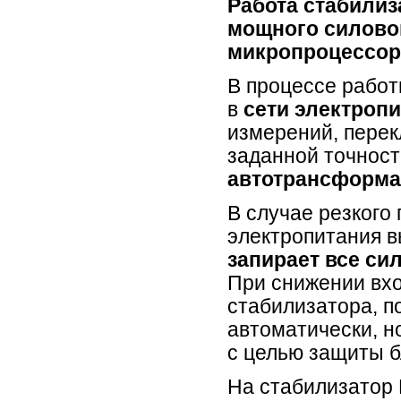
Работа стабилиз
мощного силово
микропроцессор
В процессе рабо
в
сети электроп
измерений, пере
заданной точнос
автотрансформа
В случае резкого
электропитания в
запирает все си
При снижении вхо
стабилизатора, п
автоматически, н
с целью защиты б
На стабилизатор