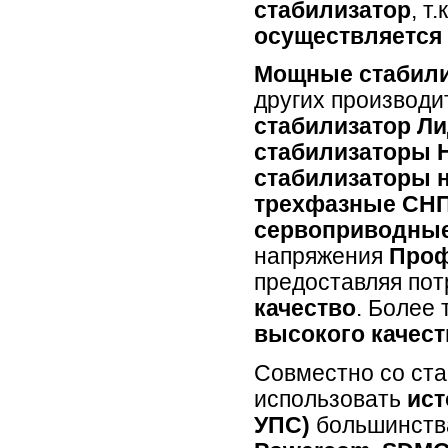
стабилизатор
, т.
осуществляется
Мощные стабил
других производи
стабилизатор Лид
стабилизаторы 
cтабилизаторы 
трехфазные СН
cервоприводные
напряжения
Проф
предоставляя по
качество
. Более
высокого качест
Совместно со ст
использовать
ист
УПС)
большинства