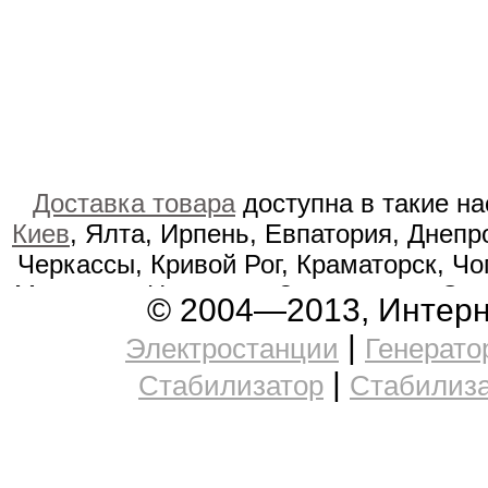
Доставка товара
доступна в такие н
Киев
, Ялта, Ирпень, Евпатория, Днепр
Черкассы, Кривой Рог, Краматорск, Чо
Мукачево, Никополь, Золотоноша, Сум
© 2004—2013, Интерн
Тальное, Гостомель, Каменка-Бугс
|
Электростанции
Генерато
Енакиево, Гребёнка, Краснокутск,
|
Стабилизатор
Стабилиз
Александровск, Орджоникидзе, Ов
Докучаевск, Житомир, Свалява, Мор
Церковь, Кременчуг, Купянск, Дзе
Бершадь, Острог, Заставна, Рава-Рус