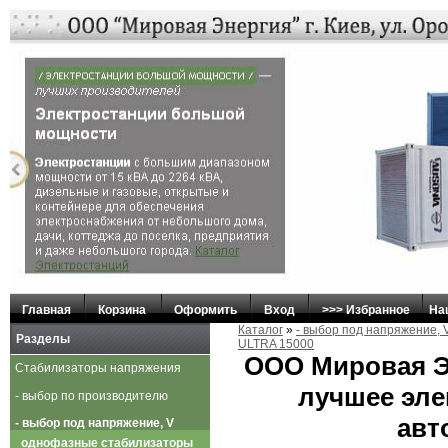
Главная
Корзина
Оформить
Вход
>>> Избранное
На
Каталог
»
- выбор под напряжение, 
Разделы
ULTRA 15000
ООО Мировая Э
Стабилизаторы напряжения
лучшее эле
- выбор по производителю
авт
- выбор под напряжение, V
однофазные стабилизаторы