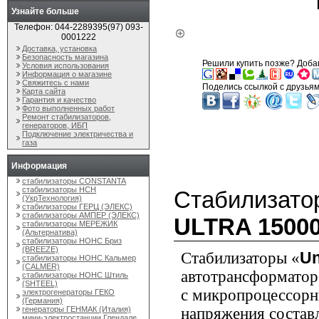
Узнайте больше
Телефон: 044-2289395(97) 093-
0001222
Доставка, установка
Безопасность магазина
Решили купить позже? Добав
Условия использования
Информация о магазине
'
Свяжитесь с нами
Поделись ссылкой с друзьям
Карта сайта
Гарантия и качество
Фото выполненных работ
Ремонт стабилизаторов,
генераторов, ИБП
Подключение электричества и
газа
Информация
стабилизаторы CONSTANTA
стабилизаторы НСН
Стабилизато
(УкрТехнология)
стабилизаторы ГЕРЦ (ЭЛЕКС)
стабилизаторы АМПЕР (ЭЛЕКС)
ULTRA 1500
стабилизаторы МЕРЕЖИК
(Альтернатива)
стабилизаторы НОНС Бриз
(BREEZE)
Стабилизаторы «
Un
стабилизаторы НОНС Кальмер
(CALMER)
автотрансформатор
стабилизаторы НОНС Штиль
(SHTEEL)
с микропроцессор
электрогенераторы ГЕКО
(Германия)
генераторы ГЕНМАК (Италия)
напряжения состав
мини-электростанции Глендале