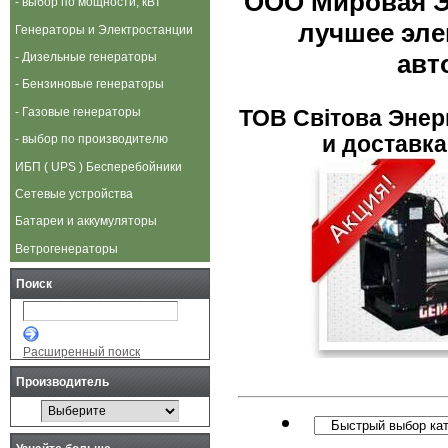
ООО Мировая Э
- выбор по мощности, кВт
лучшее эле
Генераторы и Электростанции
авт
- Дизельные генераторы
- Бензиновые генераторы
- Газовые генераторы
ТОВ Свiтова Энерг
- выбор по производителю
и доставка 
ИБП ( UPS ) Бесперебойники
Сетевые устройства
Батареи и аккумуляторы
Ветрогенераторы
Поиск
Расширенный поиск
Производитель