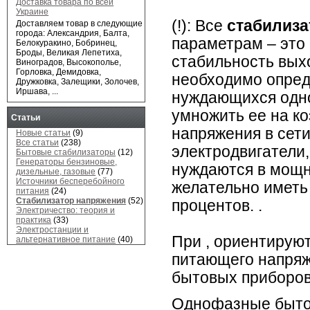
Доставка товара по всей
Украине
(!): Все
стабилиз
Доставляем товар в следующие
города: Александрия, Балта,
параметрам – это 
Белокуракино, Бобринец,
Броды, Великая Лепетиха,
стабильность вых
Виноградов, Высокополье,
Горловка, Демидовка,
необходимо опред
Дружковка, Залещики, Золочев,
Иршава, ...
нуждающихся одно
умножить ее на к
Статьи
напряжения в сети
Новые статьи
(9)
Все статьи
(238)
электродвигатели
Бытовые стабилизаторы
(12)
Генераторы бензиновые,
нуждаются в мощн
дизельные, газовые
(77)
Источники бесперебойного
желательно иметь
питания
(24)
Стабилизатор напряжения
(52)
процентов. .
Электричество: теория и
практика
(33)
Электростанции и
При , ориентирую
альтернативное питание
(40)
питающего напряж
бытовых приборов
Однофазные быто