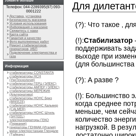
Узнайте больше
Для дилетант
Телефон: 044-2289395(97) 093-
0001222
Доставка, установка
Безопасность магазина
(?): Что такое , д
Условия использования
Информация о магазине
Свяжитесь с нами
Карта сайта
Гарантия и качество
(!):
Стабилизатор
Фото выполненных работ
Ремонт стабилизаторов,
поддерживать зада
генераторов, ИБП
Подключение электричества и
выходе при измен
газа
(для большинства 
Информация
стабилизаторы CONSTANTA
стабилизаторы НСН
(?): А разве ?
(УкрТехнология)
стабилизаторы ГЕРЦ (ЭЛЕКС)
стабилизаторы АМПЕР (ЭЛЕКС)
стабилизаторы МЕРЕЖИК
(!): Большинство 
(Альтернатива)
стабилизаторы НОНС Бриз
(BREEZE)
когда среднее пот
стабилизаторы НОНС Кальмер
(CALMER)
меньше, чем сейча
стабилизаторы НОНС Штиль
(SHTEEL)
количество энерги
электрогенераторы ГЕКО
(Германия)
нагрузкой. В резу
генераторы ГЕНМАК (Италия)
мини-электростанции Глендале
достаточно широк
(Тайвань)