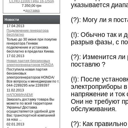
ССНО-11000 Герц 16-1/50А
указывается диап
7.350,00 грн
+
доставка
(?): Могу ли я пос
Новости
17.04.2013
Подключение генератора
(!): Обычно так и
бесплатно
Только до 30 июня при покупке
разрыв фазы, с п
генератора Генмак
подключение и установка
бесплатно в пределах Киева.
(?): Изменится ли
17.02.2013
Новая партия бензиновых
поставлю ?
электрогенераторов HONDA
Поступила новая партия
бензиновых
электрогенераторов HONDA/
(!): После устано
Все вопросы к менеджерам по т.
электроприборы в
044-2289295 или 2289397
11.02.2013
напряжение и ток
НАПОМИНАЕМ!
Заказать доставку товара Вы
Они не требуют пр
можете по всей территории
обслуживания.
Украины! Доставка
осуществляется удобной для
Вас транспортной компанией
за наш ...
(?): Как правильно
02.01.2013