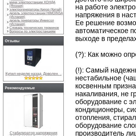
мини электростанции ХОНДА
на работе электр
(Япония)
электрогенераторы Кипор (Китай)
дизель электростанции HIMOINSA
напряжения в нас
(Испания)
дизель генераторы Инмесол
Ее решение возмо
(Испания)
Словарь технических терминов
автоматическое п
Вопросы по электростанциям
выходе в предела
Отзывы
(?): Как можно оп
(!): Самый надеж
Купил неделю назад. Доволен. ..
нестабильное (ча
косвенным призна
Рекомендуемые
накаливания, не г
оборудование с эл
кондиционеры, си
отопления, стирал
оборудование слом
производитель лиш
Стабилизатор напряжения