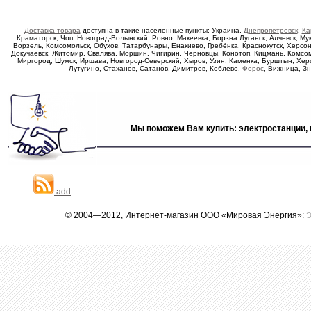
Доставка товара
доступна в такие населенные пункты: Украина,
Днепропетровск
,
Ка
Краматорск, Чоп, Новоград-Волынский, Ровно, Макеевка, Борзна Луганск, Алчевск, Му
Ворзель, Комсомольск, Обухов, Татарбунары, Енакиево, Гребёнка, Краснокутск, Херсо
Докучаевск, Житомир, Свалява, Моршин, Чигирин, Черновцы, Конотоп, Кицмань, Комсомо
Миргород, Шумск, Иршава, Новгород-Северский, Хыров, Узин, Каменка, Бурштын, Хер
Лутугино, Стаханов, Сатанов, Димитров, Коблево,
Форос
, Вижница, З
Мы поможем Вам купить: электростанции, 
add
© 2004—2012, Интернет-магазин ООО «Мировая Энергия»:
Э