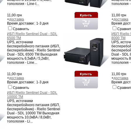
топология - Line-I...
топология - 
11,00 грн
11,00 грн
+
доставка
+
доставка
Время доставки: 1-3 дня
Время дост
Сравнить
Сравни
ИБП Riello Sentinel Dual - SDL
ИБП Riello 
6500 TM
8000 TM
UPS, источники
UPS, источ
бесперебойного питания (ИБП,
бесперебой
бесперебойник) - Riello Sentinel
бесперебойн
Dual - SDL 6500 TM Выходная
Dual - SDL
мощность 6,5кВА / 5,2кВт,
мощность 8,
топология - Line...
топология - 
11,00 грн
11,00 грн
+
доставка
+
доставка
Время доставки: 1-3 дня
Время дост
Сравнить
Сравни
ИБП Riello Sentinel Dual - SDL
10000 TM
UPS, источники
бесперебойного питания (ИБП,
бесперебойник) - Riello Sentinel
Dual - SDL 10000 TM Выходная
мощность 10,0кВА / 8,0кВт,
топология - Li...