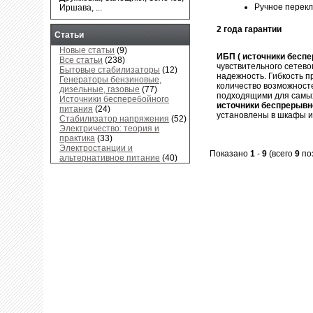
Ручное перек
Иршава, ...
2 года гарантии
Статьи
Новые статьи
(9)
ИБП ( источники беспер
Все статьи
(238)
чувствительного сетево
Бытовые стабилизаторы
(12)
надежность. Гибкость п
Генераторы бензиновые,
количество возможнос
дизельные, газовые
(77)
подходящими для самых
Источники бесперебойного
источники беспрерывног
питания
(24)
установлены в шкафы и
Стабилизатор напряжения
(52)
Электричество: теория и
практика
(33)
Электростанции и
Показано
1
-
9
(всего
9
по
альтернативное питание
(40)