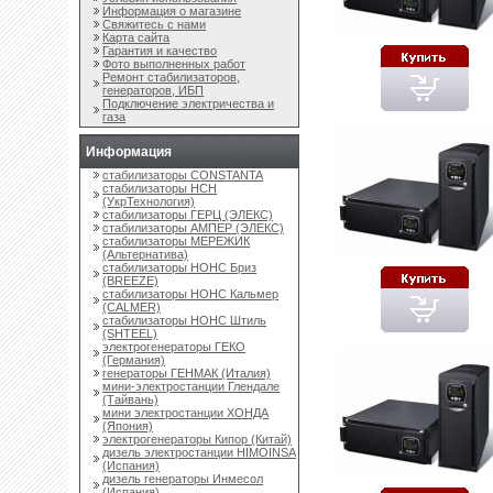
Информация о магазине
Свяжитесь с нами
Карта сайта
Гарантия и качество
Фото выполненных работ
Ремонт стабилизаторов,
генераторов, ИБП
Подключение электричества и
газа
Информация
стабилизаторы CONSTANTA
стабилизаторы НСН
(УкрТехнология)
стабилизаторы ГЕРЦ (ЭЛЕКС)
стабилизаторы АМПЕР (ЭЛЕКС)
стабилизаторы МЕРЕЖИК
(Альтернатива)
стабилизаторы НОНС Бриз
(BREEZE)
стабилизаторы НОНС Кальмер
(CALMER)
стабилизаторы НОНС Штиль
(SHTEEL)
электрогенераторы ГЕКО
(Германия)
генераторы ГЕНМАК (Италия)
мини-электростанции Глендале
(Тайвань)
мини электростанции ХОНДА
(Япония)
электрогенераторы Кипор (Китай)
дизель электростанции HIMOINSA
(Испания)
дизель генераторы Инмесол
(Испания)