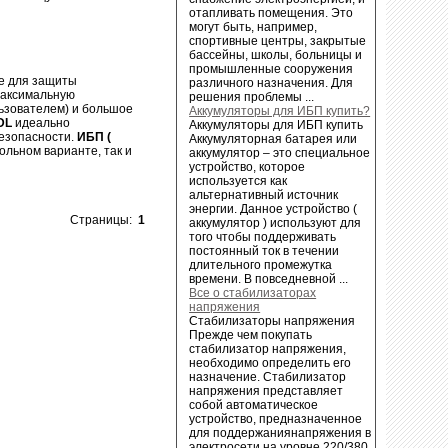
отапливать помещения. Это
могут быть, например,
спортивные центры, закрытые
бассейны, школы, больницы и
промышленные сооружения
е для защиты
различного назначения. Для
 максимальную
решения проблемы ...
льзователем) и большое
Аккумуляторы для ИБП купить?
SDL
идеально
Аккумуляторы для ИБП купить
безопасности.
ИБП (
Аккумуляторная батарея или
ольном варианте, так и
аккумулятор – это специальное
устройство, которое
используется как
альтернативный источник
энергии. Данное устройство (
Страницы:
1
аккумулятор ) используют для
того чтобы поддерживать
постоянный ток в течении
длительного промежутка
времени. В повседневной ...
Все о стабилизаторах
напряжения
Стабилизаторы напряжения
Прежде чем покупать
стабилизатор напряжения,
необходимо определить его
назначение. Стабилизатор
напряжения представляет
собой автоматическое
устройство, предназначенное
для поддержаниянапряжения в
электросети на уровне 220/380