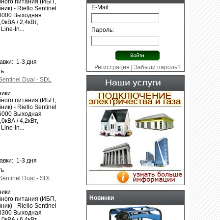
ного питания (ИБП,
E-Mail:
ик) - Riello Sentinel
 4000 Выходная
0кВА / 2,4кВт,
Line-In...
Пароль:
авки: 1-3 дня
Регистрация
|
Забыли пароль?
ть
Sentinel Dual - SDL
ники
ного питания (ИБП,
ик) - Riello Sentinel
 6000 Выходная
0кВА / 4,2кВт,
Line-In...
авки: 1-3 дня
ть
Sentinel Dual - SDL
ники
Новинки
ного питания (ИБП,
ик) - Riello Sentinel
 3300 Выходная
0кВА / 6,4кВт,