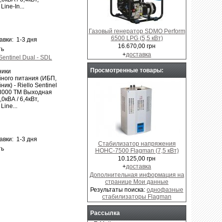
Line-In...
Газовый генератор SDMO Perform
6500 LPG (5,5 кВт)
авки: 1-3 дня
16.670,00 грн
ть
+
доставка
Sentinel Dual - SDL
Просмотренные товары:
ники
ного питания (ИБП,
ик) - Riello Sentinel
 8000 TM Выходная
0кВА / 6,4кВт,
Line...
авки: 1-3 дня
Стабилизатор напряжения
ть
НОНС-7500 Flagman (7,5 кВт)
10.125,00 грн
+
доставка
Дополнительная информация на
странице Мои данные
Результаты поиска:
однофазные
стабилизаторы Flagman
Рассылка