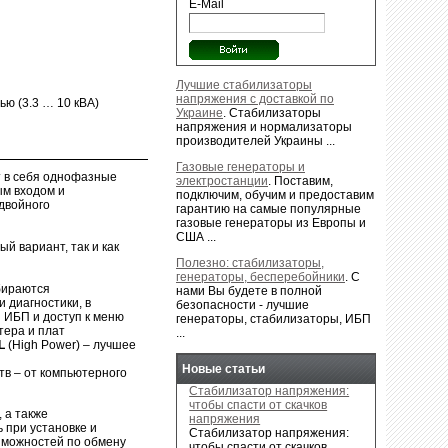
E-Mail
Лучшие стабилизаторы
напряжения с доставкой по
ю (3.3 … 10 кВА)
Украине
.
Стабилизаторы
напряжения и нормализаторы
производителей Украины ...
Газовые генераторы и
 в себя однофазные
электростанции
.
Поставим,
ым входом и
подключим, обучим и предоставим
двойного
гарантию на самые популярные
газовые генераторы из Европы и
США ...
 вариант, так и как
Полезно: стабилизаторы,
генераторы, бесперебойники
.
С
ыбираются
нами Вы будете в полной
 диагностики, в
безопасности - лучшие
 ИБП и доступ к меню
генераторы, стабилизаторы, ИБП
тера и плат
...
L
(High Power) – лучшее
Новые статьи
тв – от компьютерного
Стабилизатор напряжения:
чтобы спасти от скачков
 а также
напряжения
 при установке и
Стабилизатор напряжения:
зможностей по обмену
чтобы спасти от скачков