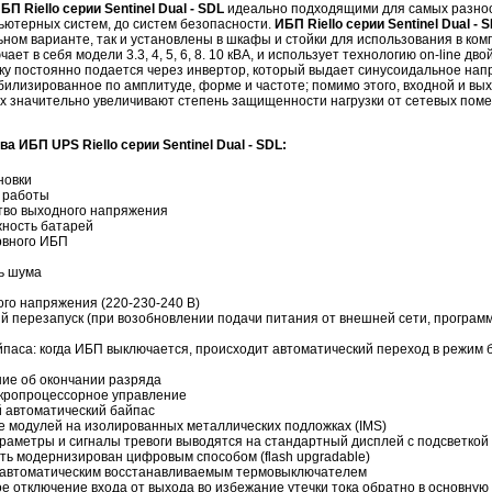
БП Riello серии Sentinel Dual - SDL
идеально подходящими для самых разно
ьютерных систем, до систем безопасности.
ИБП Riello серии Sentinel Dual - 
ном варианте, так и установлены в шкафы и стойки для использования в ко
чает в себя модели 3.3, 4, 5, 6, 8. 10 кВА, и использует технологию on-line д
узку постоянно подается через инвертор, который выдает синусоидальное нап
билизированное по амплитуде, форме и частоте; помимо этого, входной и в
х значительно увеличивают степень защищенности нагрузки от сетевых поме
ва
ИБП UPS Riello cерии
Sentinel Dual - SDL:
новки
 работы
тво выходного напряжения
жность батарей
рвного ИБП
ь шума
го напряжения (220-230-240 В)
й перезапуск (при возобновлении подачи питания от внешней сети, програ
паса: когда ИБП выключается, происходит автоматический переход в режим 
ие об окончании разряда
кропроцессорное управление
 автоматический байпас
 модулей на изолированных металлических подложках (IMS)
раметры и сигналы тревоги выводятся на стандартный дисплей с подсветкой
ь модернизирован цифровым способом (flash upgradable)
 автоматическим восстанавливаемым термовыключателем
е отключение входа от выхода во избежание утечки тока обратно в основну