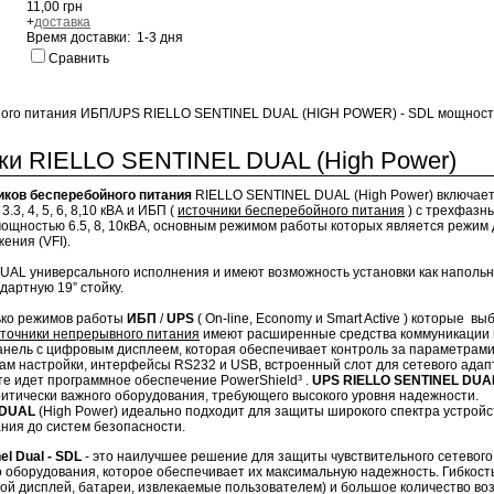
11,00 грн
+
доставка
Время доставки: 1-3 дня
Сравнить
ого питания ИБП/UPS RIELLO SENTINEL DUAL (HIGH POWER) - SDL мощность
ки RIELLO SENTINEL DUAL (High Power)
иков бесперебойного питания
RIELLO SENTINEL DUAL (High Power) включает
3, 4, 5, 6, 8,10 кВА и ИБП (
источники бесперебойного питания
) c трехфазн
щностью 6.5, 8, 10кВА, основным режимом работы которых является режим 
ения (VFI).
AL универсального исполнения и имеют возможность установки как напольный
дартную 19” стойку.
ько режимов работы
ИБП
/
UPS
( On-line, Economy и Smart Active ) которые в
точники непрерывного питания
имеют расширенные средства коммуникации и
анель с цифровым дисплеем, которая обеспечивает контроль за параметрами
ам настройки, интерфейсы RS232 и USB, встроенный слот для сетевого адап
те идет программное обеспечение PowerShield³ .
UPS RIELLO SENTINEL DUA
итически важного оборудования, требующего высокого уровня надежности.
 DUAL
(High Power) идеально подходит для защиты широкого спектра устройс
ния до систем безопасности.
el Dual - SDL
- это наилучшее решение для защиты чувствительного сетевого,
оборудования, которое обеспечивает их максимальную надежность. Гибкость
ой дисплей, батареи, извлекаемые пользователем) и большое количество во