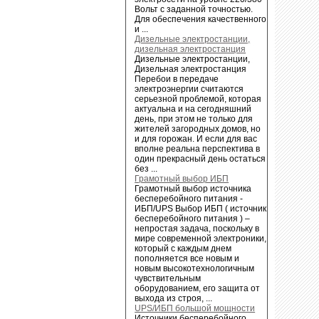
Вольт с заданной точностью.
Для обеспечения качественного
и ...
Дизельные электростанции,
дизельная электростанция
Дизельные электростанции,
Дизельная электростанция
Перебои в передаче
электроэнергии считаются
серьезной проблемой, которая
актуальна и на сегодняшний
день, при этом не только для
жителей загородных домов, но
и для горожан. И если для вас
вполне реальна перспектива в
один прекрасный день остаться
без ...
Грамотный выбор ИБП
Грамотный выбор источника
бесперебойного питания -
ИБП/UPS Выбор ИБП ( источник
бесперебойного питания ) –
непростая задача, поскольку в
мире современной электроники,
который с каждым днем
пополняется все новым и
новым высокотехнологичным
чувствительным
оборудованием, его защита от
выхода из строя, ...
UPS/ИБП большой мощности
Источники бесперебойного