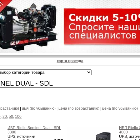
карта проезда
NEL DUAL - SDL
зрастанию)
|
имя (по убыванию)
|
цена (по возрастанию)
|
цена (по убыванию)
0
,
20
,
50
,
100
ИБП Riello Sentinel Dual - SDL
ИБП Riello 
3300
4000
UPS, источники
UPS, источ