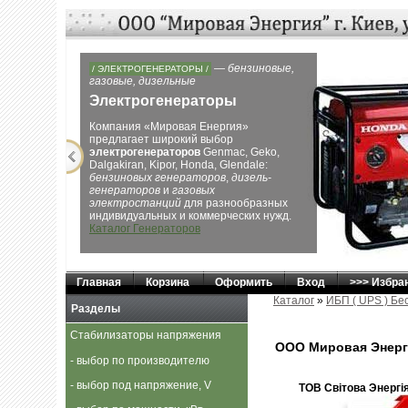
Next
/ ЭЛЕКТРОСТАНЦИИ БОЛ
— лучших производит
Электростанции
мощности
Электростанции
с бол
мощности от 15 кВА до
дизельные и газовые, 
контейнере для обесп
электроснабжения от 
дачи, коттеджа до пос
и даже небольшого го
Электростанций
Главная
Корзина
Оформить
Вход
>>> Избра
Каталог
»
ИБП ( UPS ) Бе
Разделы
Стабилизаторы напряжения
ООО Мировая Энерг
- выбор по производителю
- выбор под напряжение, V
ТОВ Свiтова Энергiя,