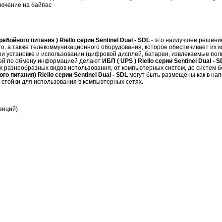
лючение на байпас
ебойного питания ) Riello серии Sentinel Dual - SDL
- это наилучшее решени
го, а также телекоммуникационного оборудования, которое обеспечивает их
ри установке и использовании (цифровой дисплей, батареи, извлекаемые по
тей по обмену информацией делают
ИБП ( UPS ) Riello серии Sentinel Dual - 
 разнообразных видов использования, от компьютерных систем, до систем 
о питания) Riello серии Sentinel Dual - SDL
могут быть размещены как в нап
 стойки для использования в компьютерных сетях.
зиций)