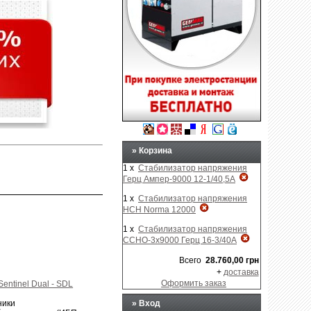
Generac in USA
газовые генераторы
- однофазные,
трёхфазные, с автоматикой, ...
Бесперебойники
источники бесперебойного
питания для компьютера,
телевизора, холодильника, ..
»
Корзина
1 x
Стабилизатор напряжения
Герц Ампер-9000 12-1/40,5А
1 x
Стабилизатор напряжения
НСН Norma 12000
1 x
Стабилизатор напряжения
ССНО-3х9000 Герц 16-3/40А
Всего
28.760,00 грн
+
доставка
Оформить заказ
Sentinel Dual - SDL
ники
» Вход