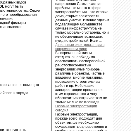
образных видов
напряжения Самые частые
SDL
могут быть
проблемные места в сфере
мпьютерных сетях.
Серия
электроснабжения - это старые
войного преобразования
дома, старые электросети,
ряжение,
дачные участки. Именно здесь в
ыходной фильтры
подавляющем большинстве
х и всплесков
случаев инфраструктура не
только морально устарела, но и
не обеспечивает возросших
нужд потребителей. Если ...
Дизельные электростанции в
современном мире
В современной жизни
ежедневно необходимо
обеспечивать бесперебойной
работоспособностью
энергозависимые приборы,
различные объекты, частные
владения, многие магазины,
проведение строительных
ммирование – с помощью
работ и пр. Небольшие
электростанции прекрасно с
байпаса и заряда
этим справляются и могут
обеспечить электричеством не
только малые по площади ...
Газовые электростанции
сегодня
Газовые электростанции,
прежде всего, подходят для
объектов, где необходимо
осуществлять одновременно и
ю питающую сеть
снабжение электроэнергией, и