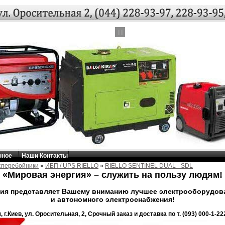
ЬШОЙ МОЩНОСТИ /
елей
 большой
ьшим диапазоном
 2264 кВА,
открытые и
ечения
небольшого дома,
елка, предприятия
рода.
Каталог
нное
Наши Контакты
сперебойники
»
ИБП / UPS RIELLO
»
RIELLO SENTINEL DUAL - SDL
«Мировая энергия» – служить на пользу людям!
ия представляет Вашему вниманию лучшее электрооборудова
и автономного электроснабжения!
 г.Киев, ул. Оросительная, 2, Срочный заказ и доставка по т. (093) 000-1-222