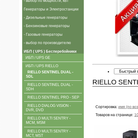
- выбор по мощности, кВт
Генераторы и Электростанции
- Дизельные генераторы
- Бензиновые генераторы
- Газовые генераторы
- выбор по производителю
ИБП ( UPS ) Бесперебойники
ИБП / UPS GE
ИБП / UPS RIELLO
RIELLO SENTINEL DUAL -
SDL
RIELLO SENTI
RIELLO SENTINEL DUAL -
SDH
RIELLO SENTINEL PRO - SEP
RIELLO DIALOG VISION -
Сортировка:
имя (по во
DVR, DVD
Товаров на странице:
1
RIELLO MULTI SENTRY -
MCM, MSM
RIELLO MULTI SENTRY -
MCT, MST