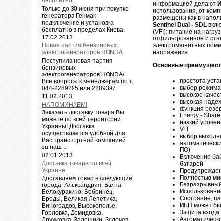
бесплатно
информацией делают
И
Только до 30 июня при покупке
использования, от комп
генератора Генмак
размещены как в наполь
подключение и установка
Sentinel Dual - SDL
вклю
бесплатно в пределах Киева.
(VFI): питание на нагр
17.02.2013
отфильтрованное и ста
электромагнитных поме
Новая партия бензиновых
напряжения.
электрогенераторов HONDA
Поступила новая партия
Основные преимущест
бензиновых
электрогенераторов HONDA/
простота уста
Все вопросы к менеджерам по т.
выбор режима
044-2289295 или 2289397
высокое качес
11.02.2013
высокая наде
НАПОМИНАЕМ!
функция резе
Заказать доставку товара Вы
Energy - Share
можете по всей территории
низкий уровен
Украины! Доставка
VFI
осуществляется удобной для
выбор выходно
Вас транспортной компанией
автоматически
за наш ...
ПО)
02.01.2013
Включение бай
Доставка товара по всей
батарей
Украине
Предупрежден
Полностью ми
Доставляем товар в следующие
Безразрывный
города: Александрия, Балта,
Использование
Белокуракино, Бобринец,
Состояние, па
Броды, Великая Лепетиха,
ИБП может быт
Виноградов, Высокополье,
Защита входа
Горловка, Демидовка,
Автоматическо
Дружковка, Залещики, Золочев,