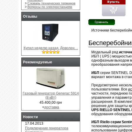
Словарь технических терминов
Вопросы по электростанциям
Отзывы
Источники бесперебойн
Бесперебойни
Купил неделю назад. Доволен. ..
Модельный ряд
источн
ИБП ( UPS ) мощностью 3.
однофазным выходом мо
Рекомендуемые
преобразования напряж
ИБП
серии SENTINEL DU
вариант монтажа в стан
Предусмотрено нескол
пользователями. Все
ис
Газовый генератор Generac 5914
частности, переднюю п
(8 кВт)
управления и параметр
расширения. В комплек
45.400,00 грн
решение для защиты кр
+
доставка
UPS RIELLO SENTINEL
обрудования оборудова
Новости
ИБП Riello серии Sentin
17.04.2013
телекоммуникационного 
Подключение генератора
использовании (цифров