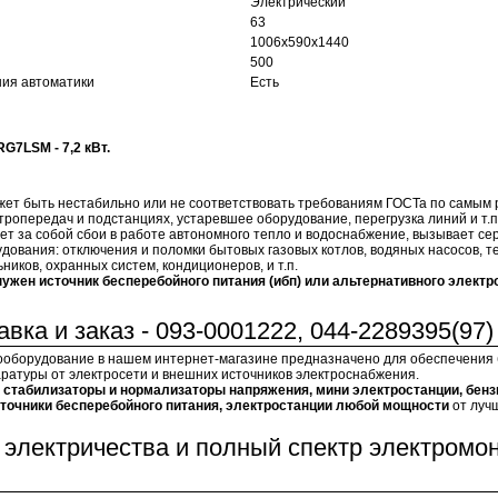
Электрический
63
1006х590х1440
500
ия автоматики
Есть
G7LSM - 7,2 кВт.
ет быть нестабильно или не соответствовать требованиям ГОСТа по самым
тропередач и подстанциях, устаревшее оборудование, перегрузка линий и т.п.
ет за собой сбои в работе автономного тепло и водоснабжение, вызывает с
дования: отключения и поломки бытовых газовых котлов, водяных насосов, т
ников, охранных систем, кондиционеров, и т.п.
нужен источник бесперебойного питания (ибп) или альтернативного элект
вка и заказ - 093-0001222, 044-2289395(97)
ооборудование в нашем интернет-магазине предназначено для обеспечения
ратуры от электросети и внешних источников электроснабжения.
:
стабилизаторы и нормализаторы напряжения, мини электростанции, бенз
сточники бесперебойного питания, электростанции любой мощности
от луч
электричества и полный спектр электромо