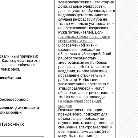
электроснабжения - это старые
дома, старые электросети,
дачные участки. Именно здесь в
подавляющем большинстве
случаев инфраструктура не
только морально устарела, но и
не обеспечивает возросших
нужд потребителей. Если ...
Дизельные электростанции в
современном мире
В современной жизни
ежедневно необходимо
обеспечивать бесперебойной
 различным причинам:
работоспособностью
 Как результат все это
энергозависимые приборы,
ерьезные проблемы в
различные объекты, частные
елевизоров,
владения, многие магазины,
проведение строительных
роснабжения
работ и пр. Небольшие
электростанции прекрасно с
этим справляются и могут
обеспечить электричеством не
только малые по площади ...
 бесперебойного
Газовые электростанции
сегодня
иновые, дизельные и
Газовые электростанции,
ших мировых
прежде всего, подходят для
объектов, где необходимо
нтажных
осуществлять одновременно и
снабжение электроэнергией, и
отапливать помещения. Это
могут быть, например,