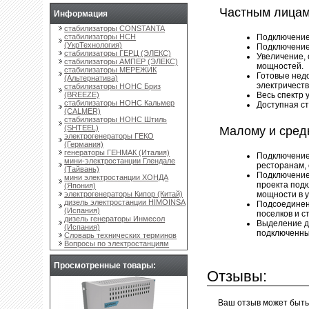
Частным лица
Информация
стабилизаторы CONSTANTA
стабилизаторы НСН
Подключение
(УкрТехнология)
Подключение 
стабилизаторы ГЕРЦ (ЭЛЕКС)
Увеличение,
стабилизаторы АМПЕР (ЭЛЕКС)
мощностей.
стабилизаторы МЕРЕЖИК
Готовые нед
(Альтернатива)
электричеств
стабилизаторы НОНС Бриз
(BREEZE)
Весь спектр 
стабилизаторы НОНС Кальмер
Доступная с
(CALMER)
стабилизаторы НОНС Штиль
(SHTEEL)
Малому и сред
электрогенераторы ГЕКО
(Германия)
генераторы ГЕНМАК (Италия)
Подключение
мини-электростанции Глендале
ресторанам,
(Тайвань)
Подключение 
мини электростанции ХОНДА
проекта под
(Япония)
электрогенераторы Кипор (Китай)
мощности в 
дизель электростанции HIMOINSA
Подсоединен
(Испания)
поселков и 
дизель генераторы Инмесол
Выделение д
(Испания)
подключенны
Словарь технических терминов
Вопросы по электростанциям
Просмотренные товары:
Отзывы:
Ваш отзыв может быть