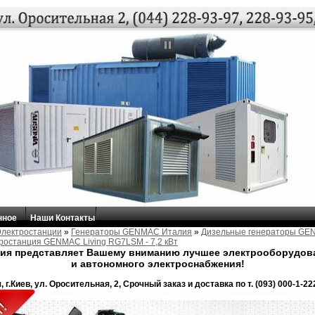
нное
Наши Контакты
Электростанции
»
Генераторы GENMAC Италия
»
Дизельные генераторы G
ростанция GENMAC Living RG7LSM - 7,2 кВт
ия представляет Вашему вниманию лучшее электрооборудова
и автономного электроснабжения!
 г.Киев, ул. Оросительная, 2, Срочный заказ и доставка по т. (093) 000-1-222