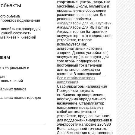
спортивные центры, закрытые
обьекты
бассейны, школы, больницы и
промышленные сооружения
различного назначения. Для
ого объема
решения проблемы ...
е проектов подключения
Аккумуляторы для ИБП купить?
Аккумуляторы для ИБП купить
а линий электропередач
Аккумуляторная батарея или
 любой сложности
аккумулятор – это специальное
м в Киеве и Киевской
устройство, которое
используется как
альтернативный источник
энергии. Данное устройство (
икам
аккумулятор ) используют для
того чтобы поддерживать
постоянный ток в течении
а к социальным и
длительного промежутка
времени. В повседневной ...
дач
Все о стабилизаторах
а новых линий
напряжения
Стабилизаторы напряжения
ральных планов
Прежде чем покупать
стабилизатор напряжения,
ральных планов городов
необходимо определить его
назначение. Стабилизатор
напряжения представляет
собой автоматическое
устройство, предназначенное
для поддержаниянапряжения в
электросети на уровне 220/380
Вольт с заданной точностью.
Для обеспечения качественного