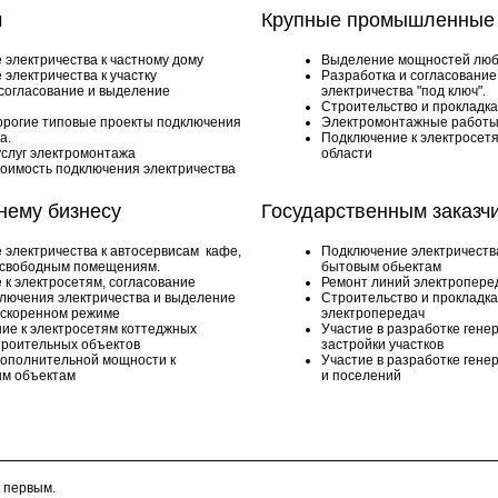
м
Крупные промышленные 
 электричества к частному дому
Выделение мощностей люб
электричества к участку
Разработка и согласовани
 согласование и выделение
электричества "под ключ".
Строительство и прокладк
орогие типовые проекты подключения
Электромонтажные работы
а.
Подключение к электросетя
услуг электромонтажа
области
тоимость подключения электричества
нему бизнесу
Государственным заказч
 электричества к автосервисам кафе,
Подключение электричеств
 свободным помещениям.
бытовым обьектам
к электросетям, согласование
Ремонт линий электропере
ключения электричества и выделение
Строительство и прокладк
ускоренном режиме
электропередач
ие к электросетям коттеджных
Участие в разработке гене
строительных объектов
застройки участков
ополнительной мощности к
Участие в разработке гене
м объектам
и поселений
 первым.