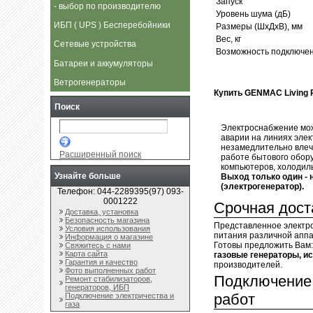
Запуск
- выбор по производителю
Уровень шума (дБ)
ИБП ( UPS ) Бесперебойники
Размеры (ШхДхВ), мм
Вес, кг
Сетевые устройства
Возможность подключен
Батареи и аккумуляторы
Ветрогенераторы
Купить GENMAC Living R
Поиск
Электроснабжение мож
аварии на линиях элек
незамедлительно влеч
Расширенный поиск
работе бытового обору
компьютеров, холодиль
Узнайте больше
Выход только один - 
(электрогенератор).
Телефон: 044-2289395(97) 093-
0001222
Срочная доста
Доставка, установка
Безопасность магазина
Представленное электр
Условия использования
питания различной аппа
Информация о магазине
Готовы предложить Вам
Свяжитесь с нами
Карта сайта
газовые генераторы, и
Гарантия и качество
производителей.
Фото выполненных работ
Подключение 
Ремонт стабилизаторов,
генераторов, ИБП
работ
Подключение электричества и
газа