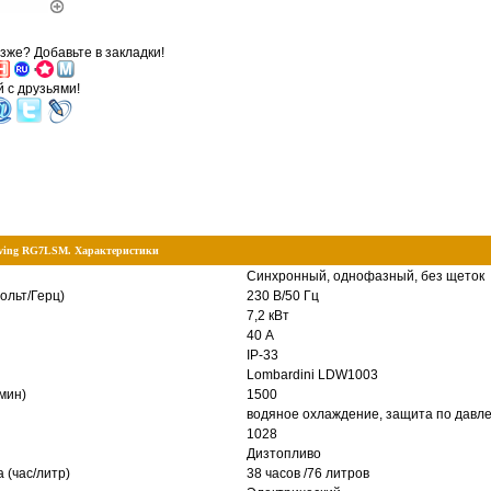
зже? Добавьте в закладки!
'
 с друзьями!
ving RG7LSM. Характеристики
Синхронный, однофазный, без щеток
ольт/Герц)
230 В/50 Гц
7,2 кВт
40 А
IP-33
Lombardini LDW1003
мин)
1500
водяное охлаждение, защита по давл
1028
Дизтопливо
 (час/литр)
38 часов /76 литров