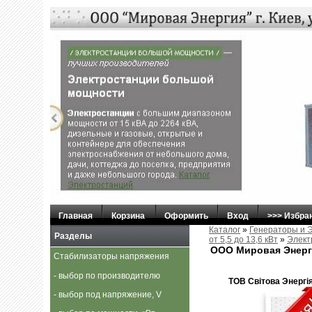
Главная
Корзина
Оформить
Вход
>>> Избра
Каталог
»
Генераторы и 
Разделы
от 5,5 до 13,6 кВт
»
Элект
ООО Мировая Энерг
Стабилизаторы напряжения
- выбор по производителю
ТОВ Свiтова Энергiя,
- выбор под напряжение, V