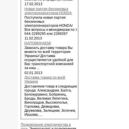
17.02.2013
Новая партия бензиновых
электрогенераторов HONDA
Поступила новая партия
бензиновых
электрогенераторов HONDA/
Все вопросы к менеджерам по т.
044-2289295 или 2289397
11.02.2013
НАПОМИНАЕМ!
Заказать доставку товара Вы
можете по всей территории
Украины! Доставка
осуществляется удобной для
Вас транспортной компанией
за наш ...
02.01.2013
Доставка товара по всей
Украине
Доставляем товар в следующие
города: Александрия, Балта,
Белокуракино, Бобринец,
Броды, Великая Лепетиха,
Виноградов, Высокополье,
Горловка, Демидовка,
Дружковка, Залещики, Золочев,
Иршава, ...
Подключение электричества и
газа
.
Энергоаудит и подключение