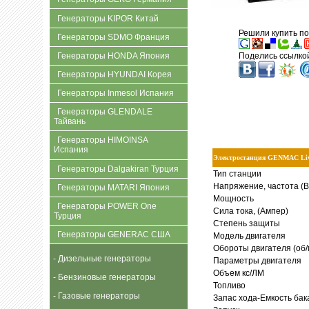
Генераторы KIPOR Китай
Решили купить по
Генераторы SDMO Франция
Генераторы HONDA Япония
Поделись ссылкой
Генераторы HYUNDAI Корея
Генераторы Inmesol Испания
Генераторы GLENDALE
Тайвань
Генераторы HIMOINSA
Испания
Электростанция GENMAC Li
Генераторы Dalgakiran Турция
Тип станции
Напряжение, частота (В
Генераторы MATARI Япония
Мощность
Генераторы POWER One
Сила тока, (Ампер)
Турция
Степень защиты
Генераторы GENERAC США
Модель двигателя
Обороты двигателя (об/
- Дизельные генераторы
Параметры двигателя
Объем кс/ЛМ
- Бензиновые генераторы
Топливо
- Газовые генераторы
Запас хода-Емкость бака