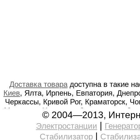
Доставка товара
доступна в такие н
Киев
, Ялта, Ирпень, Евпатория, Днепр
Черкассы, Кривой Рог, Краматорск, Чо
Мукачево, Никополь, Золотоноша, Сум
© 2004—2013, Интерн
Тальное, Гостомель, Каменка-Бугс
|
Электростанции
Генерато
Енакиево, Гребёнка, Краснокутск,
|
Стабилизатор
Стабилиз
Александровск, Орджоникидзе, Ов