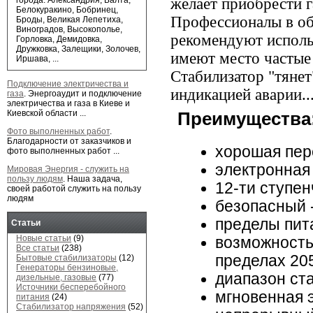
города: Александрия, Балта,
желает приобрести г
Белокуракино, Бобринец,
Профессионалы в об
Броды, Великая Лепетиха,
Виноградов, Высокополье,
рекомендуют использ
Горловка, Демидовка,
Дружковка, Залещики, Золочев,
имеют место частые
Иршава, ...
Стабилизатор "тянет
Подключение электричества и
индикацией аварии..
газа
.
Энергоаудит и подключение
электричества и газа в Киеве и
Киевской области ...
Преимущества
Фото выполненных работ
.
Благодарности от заказчиков и
хорошая пер
фото выполненных работ ...
электронная 
Мировая Энергия - служить на
пользу людям
.
Наша задача,
12-ти ступен
своей работой служить на пользу
людям
безопасный 
пределы пит
Статьи
Новые статьи
(9)
возможность
Все статьи
(238)
пределах 20
Бытовые стабилизаторы
(12)
Генераторы бензиновые,
диапазон ст
дизельные, газовые
(77)
Источники бесперебойного
мгновенная 
питания
(24)
Стабилизатор напряжения
(52)