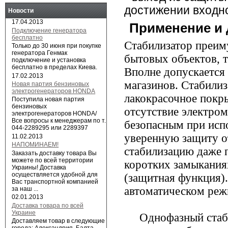
достижении входн
Новости
17.04.2013
Применение и 
Подключение генератора
бесплатно
Стабилизатор преим
Только до 30 июня при покупке
генератора Генмак
бытовых объектов, т
подключение и установка
бесплатно в пределах Киева.
Вполне допускается 
17.02.2013
магазинов. Стабилиз
Новая партия бензиновых
электрогенераторов HONDA
лакокрасочное покр
Поступила новая партия
бензиновых
отсутствие электром
электрогенераторов HONDA/
Все вопросы к менеджерам по т.
безопасным при испо
044-2289295 или 2289397
уверенную защиту о
11.02.2013
НАПОМИНАЕМ!
стабилизацию даже 
Заказать доставку товара Вы
можете по всей территории
коротких замыкания
Украины! Доставка
осуществляется удобной для
(защитная функция)
Вас транспортной компанией
автоматическом реж
за наш ...
02.01.2013
Доставка товара по всей
Украине
Однофазный стабили
Доставляем товар в следующие