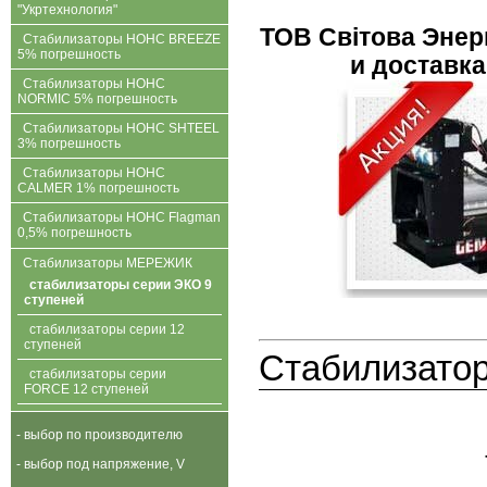
"Укртехнология"
ТОВ Свiтова Энерг
Стабилизаторы НОНС BREEZE
5% погрешность
и доставка 
Стабилизаторы НОНС
NORMIC 5% погрешность
Стабилизаторы НОНС SHTEEL
3% погрешность
Стабилизаторы НОНС
CALMER 1% погрешность
Стабилизаторы НОНС Flagman
0,5% погрешность
Стабилизаторы МЕРЕЖИК
стабилизаторы серии ЭКО 9
ступеней
стабилизаторы серии 12
ступеней
Стабилизато
стабилизаторы серии
FORCE 12 ступеней
- выбор по производителю
- выбор под напряжение, V