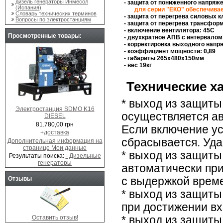
дизель генераторы Инмесол
- защита от пониженного напряж
(Испания)
для серии "ЕКО" обеспечивае
Словарь технических терминов
- защита от перегрева силовых 
Вопросы по электростанциям
- защита от перегрева трансфор
- включение вентилятора: 45С
Просмотренные товары:
- двухкратное АПВ с интервалом
- корректировка выходного напр
- коэффициент мощности: 0,89
- габариты 265x480x150мм
- вес 19кг
Технические х
* выход из защиты
Электростанция SDMO K16
осуществляется ав
DIESEL
81.780,00 грн
Если включение у
+
доставка
сбрасывается. Уда
Дополнительная информация на
странице Мои данные
* выход из защиты
Результаты поиска:
- Дизельные
генераторы
автоматически пр
с выдержкой врем
Отзывы
* выход из защит
при достижении в
Оставить отзыв!
* выход из защит