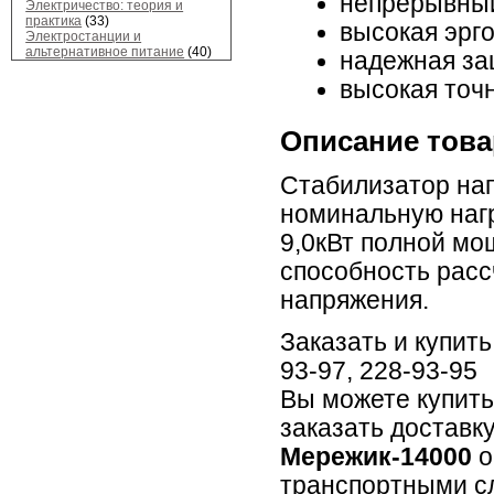
непрерывный
Электричество: теория и
практика
(33)
высокая эрг
Электростанции и
альтернативное питание
(40)
надежная за
высокая точ
Описание това
Стабилизатор на
номинальную нагр
9,0кВт полной мо
способность расс
напряжения.
Заказать и купит
93-97, 228-93-95
Вы можете купит
заказать доставк
Мережик-14000
о
транспортными сл