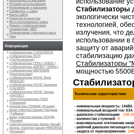
использование ус
Безопасность магазина
Условия использования
Стабилизаторы
д
Информация о магазине
Свяжитесь с нами
Карта сайта
экологически чис
Гарантия и качество
Фото выполненных работ
технологией, обе
Ремонт стабилизаторов,
генераторов, ИБП
излучения, что д
Подключение электричества и
газа
использовании в 
Информация
защиту от аварий
стабилизаторы CONSTANTA
стабилизацию даж
стабилизаторы НСН
(УкрТехнология)
Стабилизаторы "
стабилизаторы ГЕРЦ (ЭЛЕКС)
стабилизаторы АМПЕР (ЭЛЕКС)
мощностью
5500В
стабилизаторы МЕРЕЖИК
(Альтернатива)
стабилизаторы НОНС Бриз
Стабилизато
(BREEZE)
стабилизаторы НОНС Кальмер
(CALMER)
стабилизаторы НОНС Штиль
Технические характеристики
(SHTEEL)
электрогенераторы ГЕКО
(Германия)
- номинальная мощность: 14кВА
генераторы ГЕНМАК (Италия)
мини-электростанции Глендале
- номинальный входной ток: 63А
(Тайвань)
- диапазон стабилизации:
140-2
мини электростанции ХОНДА
- количество ступеней:
9
(Япония)
- максимальное отклонение нап
электрогенераторы Кипор (Китай)
- рабочий диапазон питающего н
дизель электростанции HIMOINSA
- защита от перенапряжения:
26
(Испания)