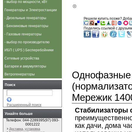
- выбор по мощности, кВт
Генераторы и Электростанции
- Дизельные генераторы
Решили купить позже? Добав
'
- Бензиновые генераторы
Поделись ссылкой с друзьям
- Газовые генераторы
- выбор по производителю
ИБП ( UPS ) Бесперебойники
Сетевые устройства
Батареи и аккумуляторы
Однофазные
Ветрогенераторы
(нормализат
Поиск
Мережик 14
0
Расширенный поиск
Стабилизаторы 
Узнайте больше
преимущественно 
Телефон: 044-2289395(97) 093-
как дачи, дома ча
0001222
Доставка, установка