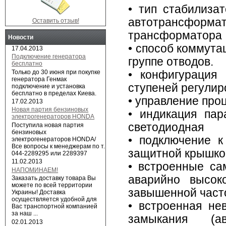
• тип стабилиз
автотрансформа
Оставить отзыв!
трансформатора
Новости
• способ коммута
17.04.2013
Подключение генератора
группе отводов.
бесплатно
Только до 30 июня при покупке
• конфигурация
генератора Генмак
ступеней регулир
подключение и установка
бесплатно в пределах Киева.
• управление пр
17.02.2013
Новая партия бензиновых
• индикация па
электрогенераторов HONDA
светодиодная
Поступила новая партия
бензиновых
• подключение 
электрогенераторов HONDA/
Все вопросы к менеджерам по т.
защитной крышкой
044-2289295 или 2289397
11.02.2013
• встроенные са
НАПОМИНАЕМ!
аварийно высок
Заказать доставку товара Вы
можете по всей территории
завышенной часто
Украины! Доставка
осуществляется удобной для
• встроенная не
Вас транспортной компанией
за наш ...
замыкания (а
02.01.2013