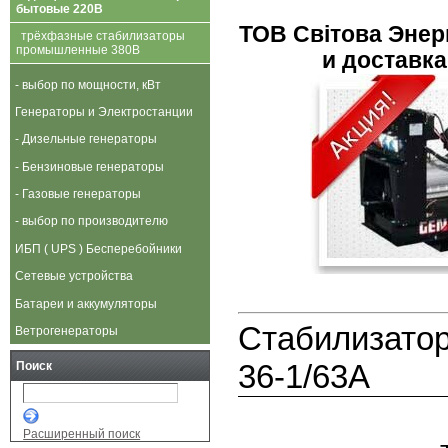
бытовые 220В
ТОВ Свiтова Энерг
трёхфазные стабилизаторы
промышленные 380В
и доставка 
- выбор по мощности, кВт
Генераторы и Электростанции
- Дизельные генераторы
- Бензиновые генераторы
- Газовые генераторы
- выбор по производителю
ИБП ( UPS ) Бесперебойники
Сетевые устройства
Батареи и аккумуляторы
Стабилизато
Ветрогенераторы
36-1/63А
Поиск
Расширенный поиск