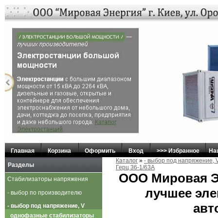
Главная
Корзина
Оформить
Вход
>>> Избранное
На
Каталог
»
- выбор под напряжение, 
Разделы
Герц 36-1/63А
ООО Мировая Э
Стабилизаторы напряжения
лучшее эле
- выбор по производителю
авт
- выбор под напряжение, V
однофазные стабилизаторы