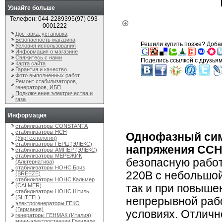
Узнайте больше
Телефон: 044-2289395(97) 093-
0001222
Доставка, установка
Безопасность магазина
Решили купить позже? Добав
Условия использования
Информация о магазине
'
Свяжитесь с нами
Поделись ссылкой с друзьям
Карта сайта
Гарантия и качество
Фото выполненных работ
Ремонт стабилизаторов,
генераторов, ИБП
Подключение электричества и
газа
Информация
стабилизаторы CONSTANTA
стабилизаторы НСН
Однофазный сим
(УкрТехнология)
стабилизаторы ГЕРЦ (ЭЛЕКС)
напряжения ССН
стабилизаторы АМПЕР (ЭЛЕКС)
стабилизаторы МЕРЕЖИК
безопасную работ
(Альтернатива)
стабилизаторы НОНС Бриз
220В с небольшой
(BREEZE)
стабилизаторы НОНС Кальмер
(CALMER)
так и при повыше
стабилизаторы НОНС Штиль
(SHTEEL)
непрерывной раб
электрогенераторы ГЕКО
(Германия)
условиях. Отличн
генераторы ГЕНМАК (Италия)
мини-электростанции Глендале