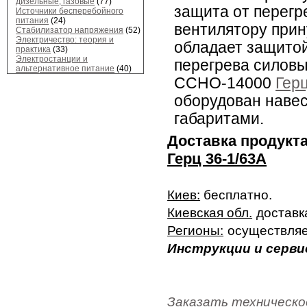
дизельные, газовые
(77)
защита от перегр
Источники бесперебойного
питания
(24)
вентилятору прин
Стабилизатор напряжения
(52)
Электричество: теория и
обладает защитой
практика
(33)
Электростанции и
перегрева силовы
альтернативное питание
(40)
ССНО-14000
Гер
оборудован наве
габаритами.
Доставка продукт
Герц 36-1/63А
Киев:
бесплатно.
Киевская обл.
доставк
Регионы:
осуществляе
Инструкции и серви
Заказать техническо