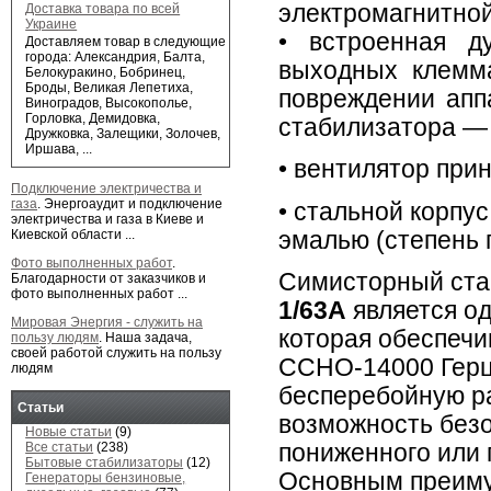
электромагнитной
Доставка товара по всей
Украине
• встроенная д
Доставляем товар в следующие
города: Александрия, Балта,
выходных клемма
Белокуракино, Бобринец,
Броды, Великая Лепетиха,
повреждении апп
Виноградов, Высокополье,
Горловка, Демидовка,
стабилизатора — 
Дружковка, Залещики, Золочев,
Иршава, ...
• вентилятор при
Подключение электричества и
газа
.
Энергоаудит и подключение
• стальной корпу
электричества и газа в Киеве и
эмалью (cтепень 
Киевской области ...
Фото выполненных работ
.
Симисторный cта
Благодарности от заказчиков и
фото выполненных работ ...
1/63А
является о
Мировая Энергия - служить на
которая обеспечи
пользу людям
.
Наша задача,
своей работой служить на пользу
ССНО-14000 Герц 
людям
бесперебойную ра
Статьи
возможность безо
Новые статьи
(9)
Все статьи
(238)
пониженного или 
Бытовые стабилизаторы
(12)
Основным преиму
Генераторы бензиновые,