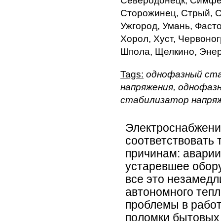
Северодонецк, Симфер
Сторожинец, Стрый, Су
Ужгород, Умань, Фасто
Хорол, Хуст, Червоног
Шпола, Щелкино, Энер
Tags:
однофазный ста
напряжения, однофаз
стабилизатор напряж
Электроснабжени
соответствовать
причинам: аварии
устаревшее оборуд
все это незамедл
автономного тепл
проблемы в работ
поломки бытовых 