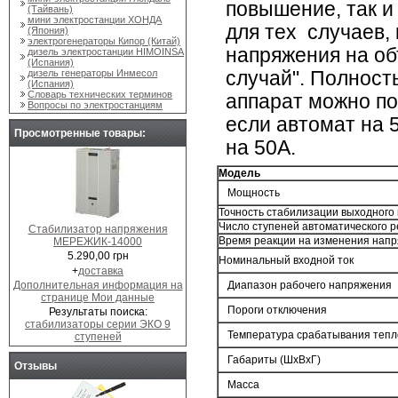
повышение, так и
(Тайвань)
мини электростанции ХОНДА
для тех случаев,
(Япония)
электрогенераторы Кипор (Китай)
напряжения на об
дизель электростанции HIMOINSA
(Испания)
дизель генераторы Инмесол
случай". Полност
(Испания)
Словарь технических терминов
аппарат можно по
Вопросы по электростанциям
если автомат на 
Просмотренные товары:
на 50А.
Модель
Мощность
Точность стабилизации выходного
Число ступеней автоматичес
Стабилизатор напряжения
Время реакции на изменения нап
МЕРЕЖИК-14000
5.290,00 грн
Номинальный входной ток
+
доставка
Дополнительная информация на
Диапазон рабочего напряжения
странице Мои данные
Пороги отключения
Результаты поиска:
стабилизаторы серии ЭКО 9
Температура срабатывания теп
ступеней
Габариты (ШхВхГ)
Отзывы
Масса